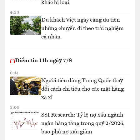
khác bị loại
4:23
Du khách Việt ngày càng ưu tiên
những chuyến đi theo trải nghiệm
cá nhân
Điểm tin 11h ngày 7/8
0:41
Người tiêu dùng Trung Quốc thay
đổi cách chi tiêu cho các mặt hàng
xa xỉ
2:06
SSI Research: Tỷ lệ nợ xấu ngành
ngân hàng tăng trong quý 2/2026,
bao phủ nợ xấu giảm