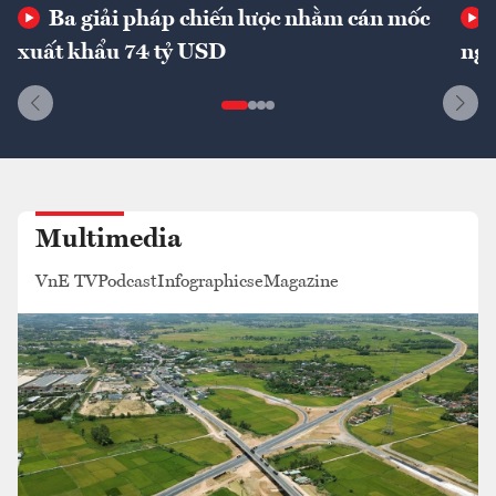
Ba giải pháp chiến lược nhằm cán mốc
xuất khẩu 74 tỷ USD
ngu
Multimedia
VnE TV
Podcast
Infographics
eMagazine