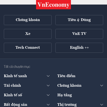
Chứng khoán
Tiêu & Dùng
Xe
VnE TV
Tech Connect
English ++
Tất cả chuyên mục
Kinh tế xanh
Tiêu điểm
Chuyển động xanh
Tài chính
Chứng khoán
Pháp lý
Ngân hàng
Doanh nghiệp niêm yết
Kinh tế số
Hạ tầng
Thương hiệu xanh
Thị trường vốn
Thị trường
Sản phẩm - Thị trường
Bất động sản
Thị trường