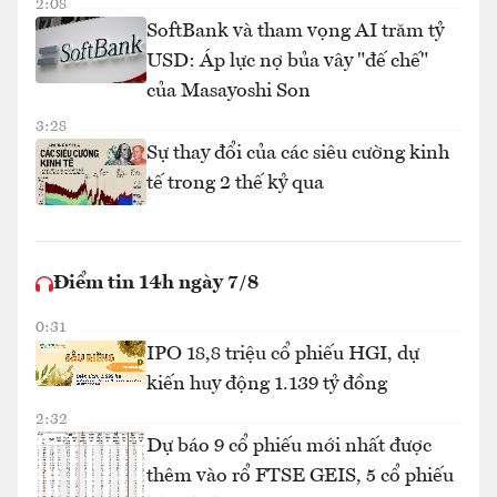
2:08
SoftBank và tham vọng AI trăm tỷ
USD: Áp lực nợ bủa vây "đế chế"
của Masayoshi Son
3:28
Sự thay đổi của các siêu cường kinh
tế trong 2 thế kỷ qua
Điểm tin 14h ngày 7/8
0:31
IPO 18,8 triệu cổ phiếu HGI, dự
kiến huy động 1.139 tỷ đồng
2:32
Dự báo 9 cổ phiếu mới nhất được
thêm vào rổ FTSE GEIS, 5 cổ phiếu