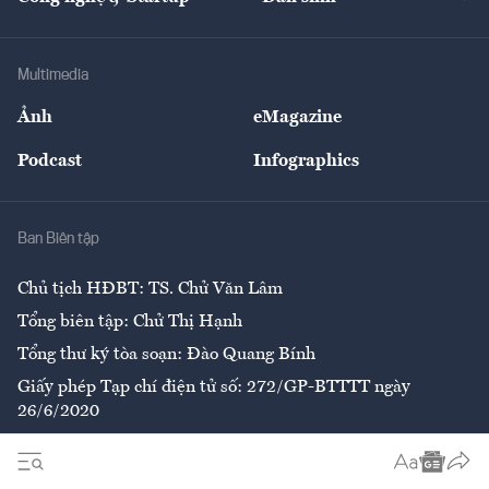
Tư vấn
Nông sản
Doanh nhân
Tư vấn Tiêu & Dùng
Infographics
Hạ tầng
Sức khỏe
Khung pháp lý
Doanh nghiệp
Địa phương
Thị trường
Bảo hiểm
Multimedia
Sự kiện
Nhân lực
Ảnh
eMagazine
Đẹp +
An sinh
Podcast
Infographics
Giải trí
Y tế
Nhà
Ban Biên tập
Ẩm thực
Chủ tịch HĐBT: TS. Chử Văn Lâm
Tổng biên tập: Chử Thị Hạnh
Tổng thư ký tòa soạn: Đào Quang Bính
Giấy phép Tạp chí điện tử số: 272/GP-BTTTT ngày
26/6/2020
Liên hệ tòa soạn