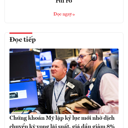
rủi ro
Đọc ngay
Đọc tiếp
Chứng khoán Mỹ lập kỷ lục mới nhờ dịch
chuyển kỳ vọng lãi suất, giá dầu giảm 8%