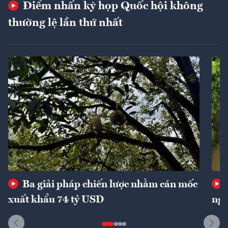
Điểm nhấn kỳ họp Quốc hội không
thường lệ lần thứ nhất
Ba giải pháp chiến lược nhằm cán mốc
xuất khẩu 74 tỷ USD
ngu