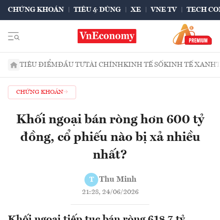
CHỨNG KHOÁN
TIÊU & DÙNG
XE
VNE TV
TECH CO
TIÊU ĐIỂM
ĐẦU TƯ
TÀI CHÍNH
KINH TẾ SỐ
KINH TẾ XANH
CHỨNG KHOÁN
Khối ngoại bán ròng hơn 600 tỷ
đồng, cổ phiếu nào bị xả nhiều
nhất?
Thu Minh
T
21:28, 24/06/2026
Khối ngoại tiếp tục bán ròng 618,7 tỷ