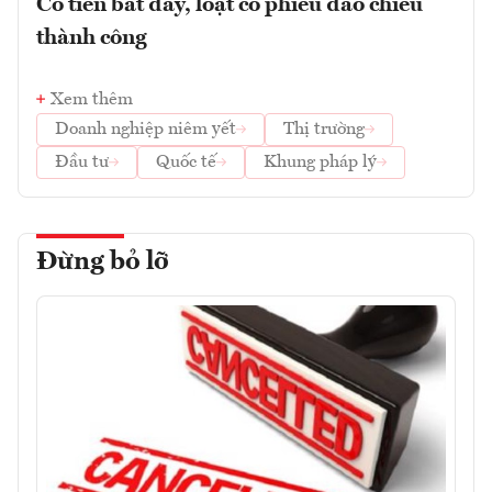
Có tiền bắt đáy, loạt cổ phiếu đảo chiều
thành công
Xem thêm
Doanh nghiệp niêm yết
Thị trường
Đầu tư
Quốc tế
Khung pháp lý
Đừng bỏ lỡ