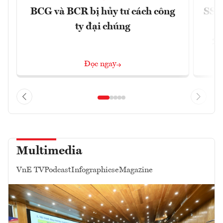
BCG và BCR bị hủy tư cách công
SSI 
ty đại chúng
2/
Đọc ngay
Multimedia
VnE TV
Podcast
Infographics
eMagazine