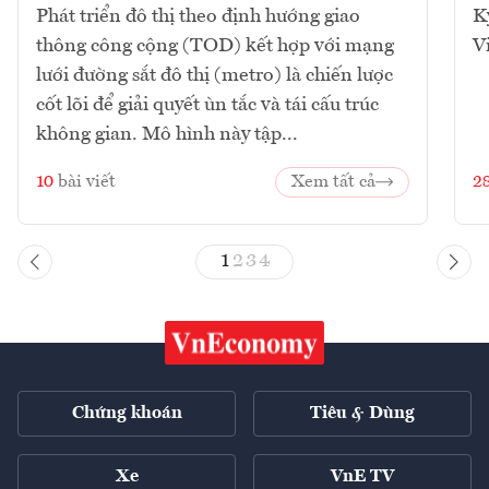
Phát triển đô thị theo định hướng giao
K
thông công cộng (TOD) kết hợp với mạng
V
lưới đường sắt đô thị (metro) là chiến lược
cốt lõi để giải quyết ùn tắc và tái cấu trúc
không gian. Mô hình này tập...
10
bài viết
Xem tất cả
2
1
2
3
4
Chứng khoán
Tiêu & Dùng
Xe
VnE TV