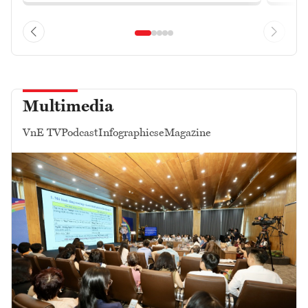
Multimedia
VnE TV
Podcast
Infographics
eMagazine