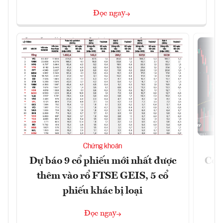
Đọc ngay
Chứng khoán
Dự báo 9 cổ phiếu mới nhất được
Có t
thêm vào rổ FTSE GEIS, 5 cổ
phiếu khác bị loại
Đọc ngay