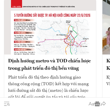
Định hướng metro và TOD chiến lược
K
trong phát triển đô thị bền vững
K
Phát triển đô thị theo định hướng giao
K
thông công cộng (TOD) kết hợp với mạng
V
lưới đường sắt đô thị (metro) là chiến lược
cốt lõi để giải quyết ùn tắc và tái cấu trúc
không gian. Mô hình này tập...