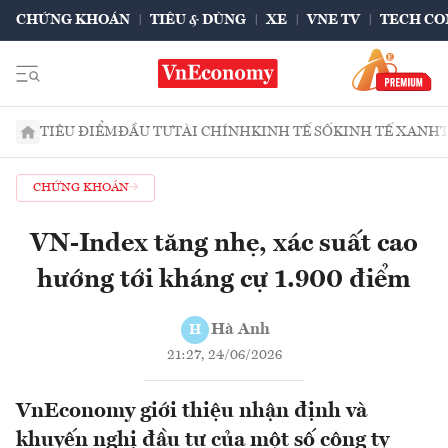
CHỨNG KHOÁN
TIÊU & DÙNG
XE
VNE TV
TECH CO
TIÊU ĐIỂM
ĐẦU TƯ
TÀI CHÍNH
KINH TẾ SỐ
KINH TẾ XANH
CHỨNG KHOÁN
VN-Index tăng nhẹ, xác suất cao
hướng tới kháng cự 1.900 điểm
Hà Anh
H
21:27, 24/06/2026
VnEconomy giới thiệu nhận định và
khuyến nghị đầu tư của một số công ty