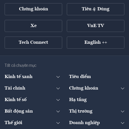
Chứng khoán
Tiêu & Dùng
Xe
VnE TV
Tech Connect
English ++
Tất cả chuyên mục
Kinh tế xanh
Tiêu điểm
Chuyển động xanh
Tài chính
Chứng khoán
Pháp lý
Ngân hàng
Doanh nghiệp niêm yết
Kinh tế số
Hạ tầng
Thương hiệu xanh
Thị trường vốn
Thị trường
Sản phẩm - Thị trường
Bất động sản
Thị trường
Diễn đàn
Thuế
Đầu tư
Tài sản số
Chính sách
Xuất nhập khẩu
Thế giới
Doanh nghiệp
Bảo hiểm
Quốc tế
Dịch vụ số