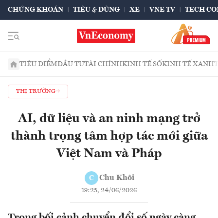
CHỨNG KHOÁN
TIÊU & DÙNG
XE
VNE TV
TECH CO
TIÊU ĐIỂM
ĐẦU TƯ
TÀI CHÍNH
KINH TẾ SỐ
KINH TẾ XANH
THỊ TRƯỜNG
AI, dữ liệu và an ninh mạng trở
thành trọng tâm hợp tác mới giữa
Việt Nam và Pháp
Chu Khôi
C
19:25, 24/06/2026
Trong bối cảnh chuyển đổi số ngày càng