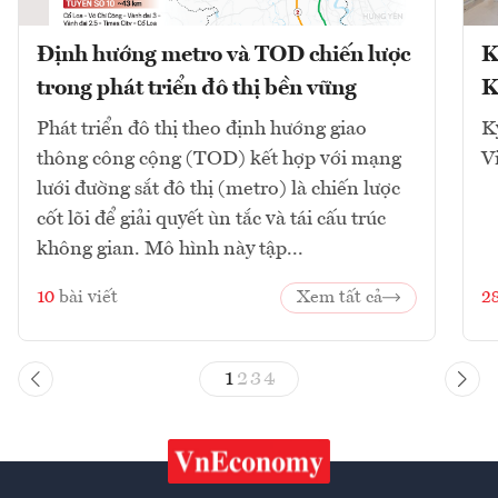
Định hướng metro và TOD chiến lược
K
trong phát triển đô thị bền vững
K
Phát triển đô thị theo định hướng giao
K
thông công cộng (TOD) kết hợp với mạng
V
lưới đường sắt đô thị (metro) là chiến lược
cốt lõi để giải quyết ùn tắc và tái cấu trúc
không gian. Mô hình này tập...
10
bài viết
Xem tất cả
2
1
2
3
4