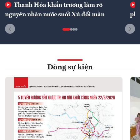
Thanh Hóa khẩn trương làm rõ
nguyên nhân nước suối Xú đổi màu
phí
Dòng sự kiện