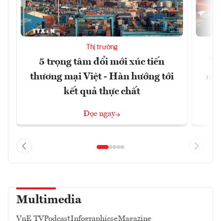
Thị trường
5 trọng tâm đổi mới xúc tiến
Th
thương mại Việt - Hàn hướng tới
ngh
kết quả thực chất
Đọc ngay
Multimedia
VnE TV
Podcast
Infographics
eMagazine