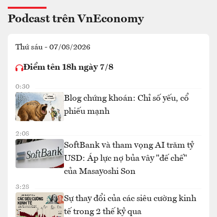
Podcast trên VnEconomy
Thứ sáu - 07/08/2026
Điểm tên 18h ngày 7/8
0:30
Blog chứng khoán: Chỉ số yếu, cổ
phiếu mạnh
2:08
SoftBank và tham vọng AI trăm tỷ
USD: Áp lực nợ bủa vây "đế chế"
của Masayoshi Son
3:28
Sự thay đổi của các siêu cường kinh
tế trong 2 thế kỷ qua