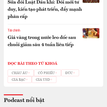
Sửa đổi Luật Dầu khí: Đổi mới tư
duy, kiến tạo phát triển, đẩy mạnh
phân cấp
Tài chính
Giá vàng trong nước leo dốc sau
chuỗi giảm sâu 4 tuần liên tiếp
ĐỌC BÀI THEO TỪ KHOÁ
CHÂU ÂU
CỔ PHIẾU
ĐỨC
GIÁ BẠC
GIÁ USD
Podcast nổi bật