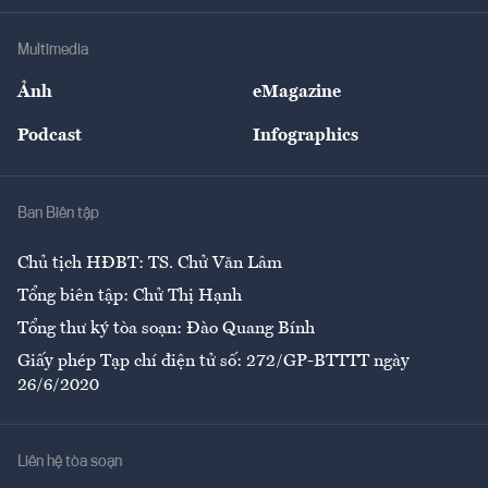
Khung pháp lý
Doanh nghiệp
Địa phương
Thị trường
Bảo hiểm
Multimedia
Sự kiện
Nhân lực
Ảnh
eMagazine
Đẹp +
An sinh
Podcast
Infographics
Giải trí
Y tế
Nhà
Ban Biên tập
Ẩm thực
Chủ tịch HĐBT: TS. Chử Văn Lâm
Tổng biên tập: Chử Thị Hạnh
Tổng thư ký tòa soạn: Đào Quang Bính
Giấy phép Tạp chí điện tử số: 272/GP-BTTTT ngày
26/6/2020
Liên hệ tòa soạn