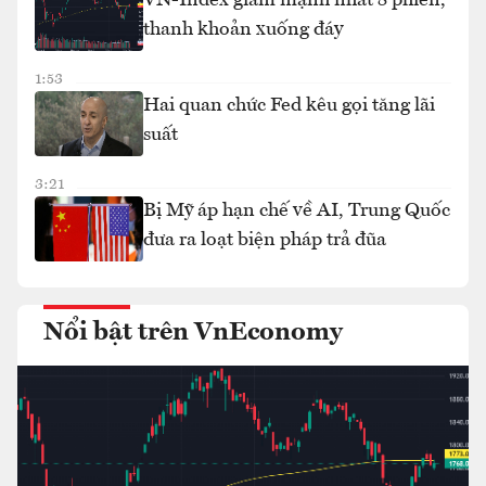
VN-Index giảm mạnh nhất 8 phiên,
thanh khoản xuống đáy
1:53
Hai quan chức Fed kêu gọi tăng lãi
suất
3:21
Bị Mỹ áp hạn chế về AI, Trung Quốc
đưa ra loạt biện pháp trả đũa
Nổi bật trên VnEconomy