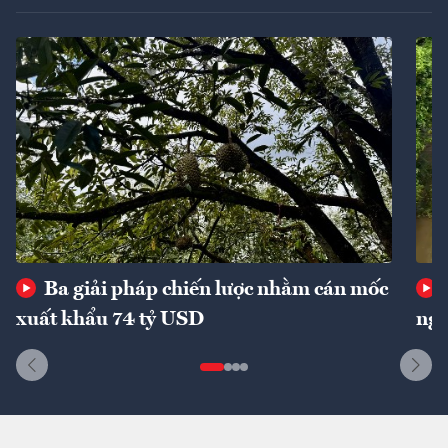
Ba giải pháp chiến lược nhằm cán mốc
xuất khẩu 74 tỷ USD
ngu