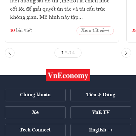
lưới đường sắt đô thị (metro) là chiến lược
cốt lõi để giải quyết ùn tắc và tái cấu trúc
không gian. Mô hình này tập...
10
bài viết
Xem tất cả
2
1
2
3
4
Chứng khoán
Tiêu & Dùng
Xe
VnE TV
Tech Connect
English ++