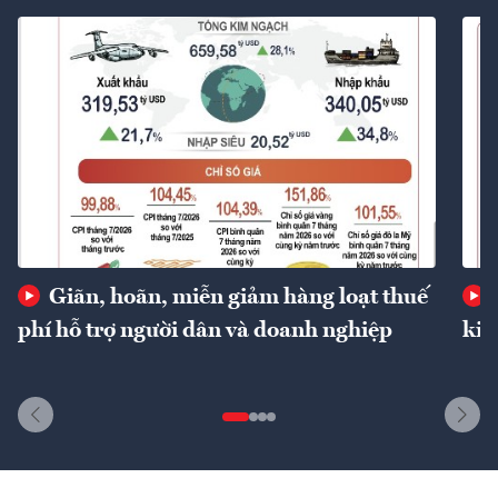
Giãn, hoãn, miễn giảm hàng loạt thuế
phí hỗ trợ người dân và doanh nghiệp
kin