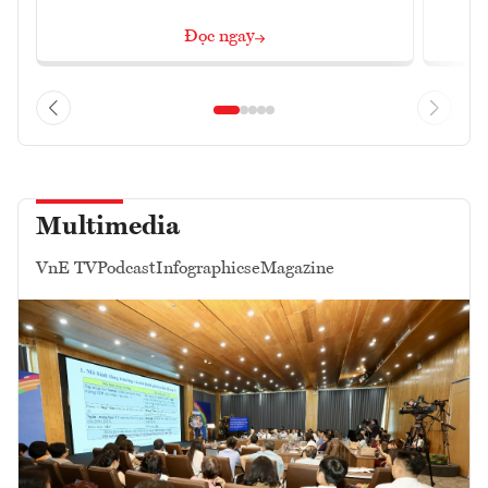
Đọc ngay
Multimedia
VnE TV
Podcast
Infographics
eMagazine