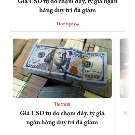
Giá USD tự do chạm đáy, tỷ giá ngân
hàng duy trì đà giảm
Đọc ngay
Tài chính
Giá USD tự do chạm đáy, tỷ giá
Sửa 
ngân hàng duy trì đà giảm
20