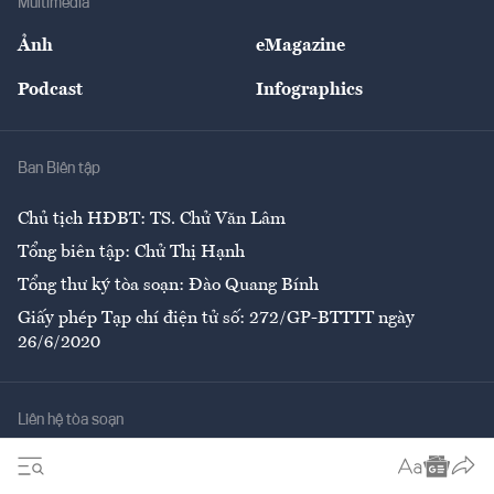
Multimedia
Sự kiện
Nhân lực
Ảnh
eMagazine
Đẹp +
An sinh
Podcast
Infographics
Giải trí
Y tế
Nhà
Ban Biên tập
Ẩm thực
Chủ tịch HĐBT: TS. Chử Văn Lâm
Tổng biên tập: Chử Thị Hạnh
Tổng thư ký tòa soạn: Đào Quang Bính
Giấy phép Tạp chí điện tử số: 272/GP-BTTTT ngày
26/6/2020
Liên hệ tòa soạn
Số 96-98 Hoàng Quốc Việt, Cầu Giấy, Hà Nội