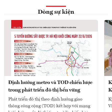
Dòng sự kiện
Định hướng metro và TOD chiến lược
K
trong phát triển đô thị bền vững
K
Phát triển đô thị theo định hướng giao
K
thông công cộng (TOD) kết hợp với mạng
V