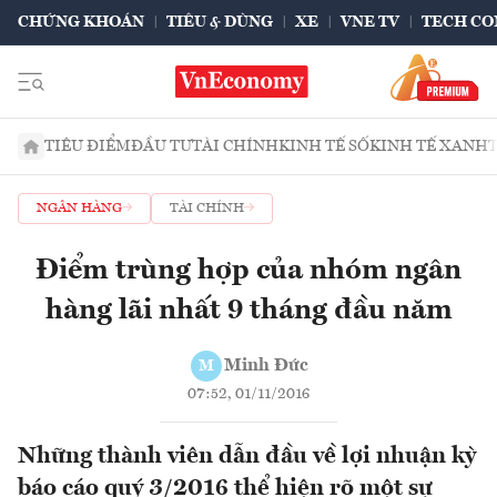
CHỨNG KHOÁN
TIÊU & DÙNG
XE
VNE TV
TECH CO
TIÊU ĐIỂM
ĐẦU TƯ
TÀI CHÍNH
KINH TẾ SỐ
KINH TẾ XANH
NGÂN HÀNG
TÀI CHÍNH
Điểm trùng hợp của nhóm ngân
hàng lãi nhất 9 tháng đầu năm
Minh Đức
M
07:52, 01/11/2016
Những thành viên dẫn đầu về lợi nhuận kỳ
báo cáo quý 3/2016 thể hiện rõ một sự