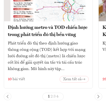
Định hướng metro và TOD chiến lược
K
trong phát triển đô thị bền vững
K
Phát triển đô thị theo định hướng giao
K
thông công cộng (TOD) kết hợp với mạng
V
lưới đường sắt đô thị (metro) là chiến lược
cốt lõi để giải quyết ùn tắc và tái cấu trúc
không gian. Mô hình này tập...
10
bài viết
Xem tất cả
2
1
2
3
4