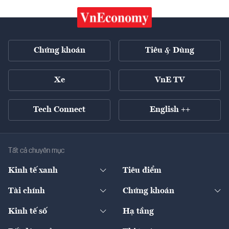
Chứng khoán
Tiêu & Dùng
Xe
VnE TV
Tech Connect
English ++
Tất cả chuyên mục
Kinh tế xanh
Tiêu điểm
Chuyển động xanh
Tài chính
Chứng khoán
Pháp lý
Ngân hàng
Doanh nghiệp niêm yết
Kinh tế số
Hạ tầng
Thương hiệu xanh
Thị trường vốn
Thị trường
Sản phẩm - Thị trường