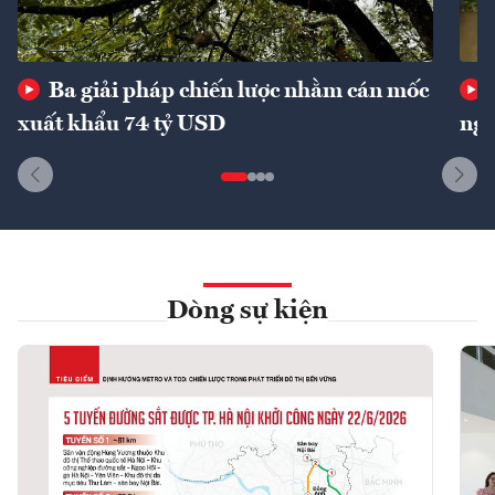
Ba giải pháp chiến lược nhằm cán mốc
xuất khẩu 74 tỷ USD
ngu
Dòng sự kiện