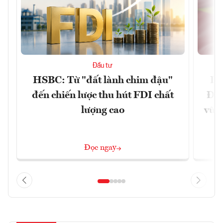
Đầu tư
HSBC: Từ "đất lành chim đậu"
Dấ
đến chiến lược thu hút FDI chất
Đưa
lượng cao
vững
Đọc ngay