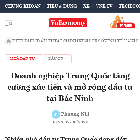
CHỨNG KHOÁN
TIÊU & DÙNG
XE
VNE TV
TECH CO
TIÊU ĐIỂM
ĐẦU TƯ
TÀI CHÍNH
KINH TẾ SỐ
KINH TẾ XANH
NHÀ ĐẦU TƯ
ĐẦU TƯ
Doanh nghiệp Trung Quốc tăng
cường xúc tiến và mở rộng đầu tư
tại Bắc Ninh
Phương Nhi
P
16:23, 17/06/2026
Nhiều nhà đầu tư Trung Quốc đang đẩy