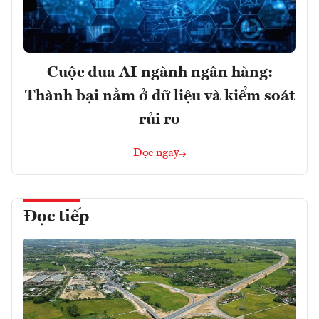
Cuộc đua AI ngành ngân hàng:
Thành bại nằm ở dữ liệu và kiểm soát
rủi ro
Đọc ngay
Đọc tiếp