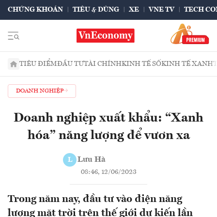
CHỨNG KHOÁN
TIÊU & DÙNG
XE
VNE TV
TECH CO
TIÊU ĐIỂM
ĐẦU TƯ
TÀI CHÍNH
KINH TẾ SỐ
KINH TẾ XANH
DOANH NGHIỆP
Doanh nghiệp xuất khẩu: “Xanh
hóa” năng lượng để vươn xa
Lưu Hà
L
08:46, 12/06/2023
Trong năm nay, đầu tư vào điện năng
lượng mặt trời trên thế giới dự kiến lần