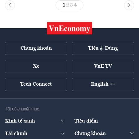
1
2
3
4
Chứng khoán
Tiêu & Dùng
Xe
VnE TV
Tech Connect
English ++
Tất cả chuyên mục
Kinh tế xanh
Tiêu điểm
Chuyển động xanh
Tài chính
Chứng khoán