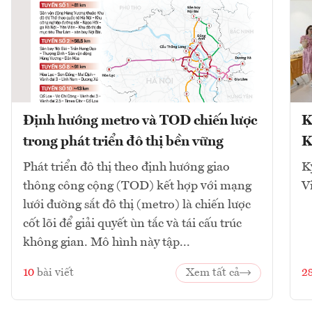
Định hướng metro và TOD chiến lược
K
trong phát triển đô thị bền vững
K
Phát triển đô thị theo định hướng giao
K
thông công cộng (TOD) kết hợp với mạng
V
lưới đường sắt đô thị (metro) là chiến lược
cốt lõi để giải quyết ùn tắc và tái cấu trúc
không gian. Mô hình này tập...
10
bài viết
Xem tất cả
2