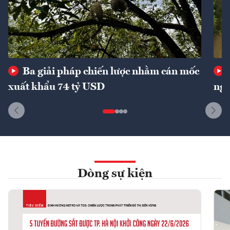
Ba giải pháp chiến lược nhằm cán mốc
xuất khẩu 74 tỷ USD
ngu
Dòng sự kiện