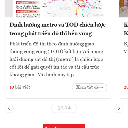
Định hướng metro và TOD chiến lược
K
trong phát triển đô thị bền vững
K
Phát triển đô thị theo định hướng giao
K
thông công cộng (TOD) kết hợp với mạng
V
lưới đường sắt đô thị (metro) là chiến lược
cốt lõi để giải quyết ùn tắc và tái cấu trúc
không gian. Mô hình này tập...
10
bài viết
Xem tất cả
2
1
2
3
4