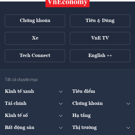
Chứng khoán
Tiêu & Dùng
Xe
VnE TV
Tech Connect
English ++
Tất cả chuyên mục
Kinh tế xanh
Tiêu điểm
Chuyển động xanh
Tài chính
Chứng khoán
Pháp lý
Ngân hàng
Doanh nghiệp niêm yết
Kinh tế số
Hạ tầng
Thương hiệu xanh
Thị trường vốn
Thị trường
Sản phẩm - Thị trường
Bất động sản
Thị trường
Diễn đàn
Thuế
Đầu tư
Tài sản số