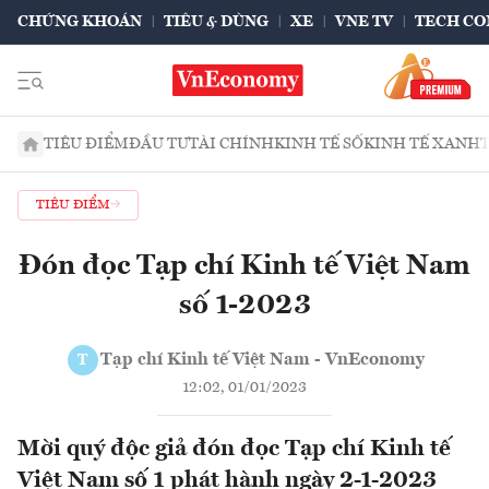
CHỨNG KHOÁN
TIÊU & DÙNG
XE
VNE TV
TECH CO
TIÊU ĐIỂM
ĐẦU TƯ
TÀI CHÍNH
KINH TẾ SỐ
KINH TẾ XANH
TIÊU ĐIỂM
Đón đọc Tạp chí Kinh tế Việt Nam
số 1-2023
Tạp chí Kinh tế Việt Nam - VnEconomy
T
12:02, 01/01/2023
Mời quý độc giả đón đọc Tạp chí Kinh tế
Việt Nam số 1 phát hành ngày 2-1-2023