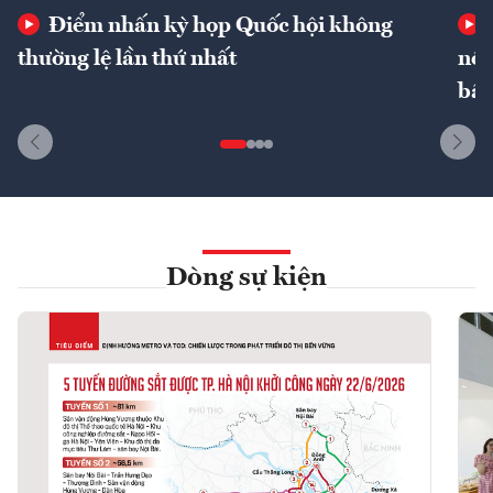
Điểm nhấn kỳ họp Quốc hội không
thường lệ lần thứ nhất
nôn
bất
Dòng sự kiện