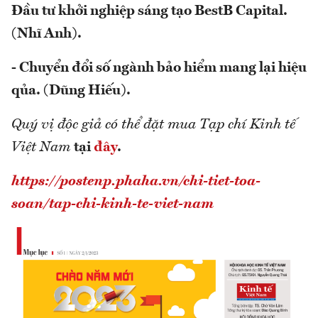
Đầu tư khởi nghiệp sáng tạo BestB Capital.
(Nhĩ Anh).
- Chuyển đổi số ngành bảo hiểm mang lại hiệu
qủa. (Dũng Hiếu).
Quý vị độc giả có thể đặt mua Tạp chí Kinh tế
Việt Nam
tại
đây
.
https://postenp.phaha.vn/chi-tiet-toa-
soan/tap-chi-kinh-te-viet-nam