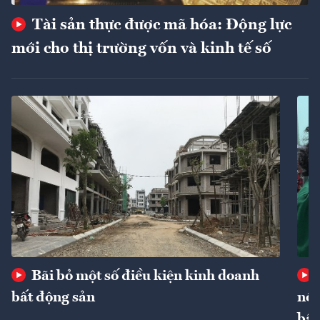
Tài sản thực được mã hóa: Động lực
mới cho thị trường vốn và kinh tế số
Bãi bỏ một số điều kiện kinh doanh
bất động sản
nôn
bất