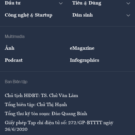
Đầu tư
Tiêu & Dùng
Quản trị số
Cafe BĐS
Thị trường
Kinh doanh
Kết nối
Tạp chí kinh tế Việt Nam
eMagazine
Nhà đầu tư
Du lịch
Công nghệ & Startup
Dân sinh
Tư vấn
Nông sản
Doanh nhân
Tư vấn Tiêu & Dùng
Infographics
Hạ tầng
Sức khỏe
Khung pháp lý
Doanh nghiệp
Địa phương
Thị trường
Bảo hiểm
Multimedia
Sự kiện
Nhân lực
Ảnh
eMagazine
Đẹp +
An sinh
Podcast
Infographics
Giải trí
Y tế
Nhà
Ban Biên tập
Ẩm thực
Chủ tịch HĐBT: TS. Chử Văn Lâm
Tổng biên tập: Chử Thị Hạnh
Tổng thư ký tòa soạn: Đào Quang Bính
Giấy phép Tạp chí điện tử số: 272/GP-BTTTT ngày
26/6/2020