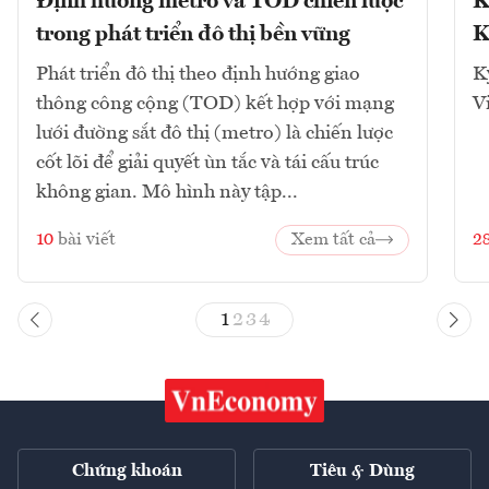
Định hướng metro và TOD chiến lược
K
trong phát triển đô thị bền vững
K
Phát triển đô thị theo định hướng giao
K
thông công cộng (TOD) kết hợp với mạng
V
lưới đường sắt đô thị (metro) là chiến lược
cốt lõi để giải quyết ùn tắc và tái cấu trúc
không gian. Mô hình này tập...
10
bài viết
Xem tất cả
2
1
2
3
4
Chứng khoán
Tiêu & Dùng