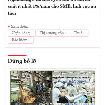
suất ít nhất 1%/năm cho SME, lĩnh vực ưu
tiên
Xem thêm
Ngân hàng
Thị trường vốn
Thuế
Bảo hiểm
Đừng bỏ lỡ