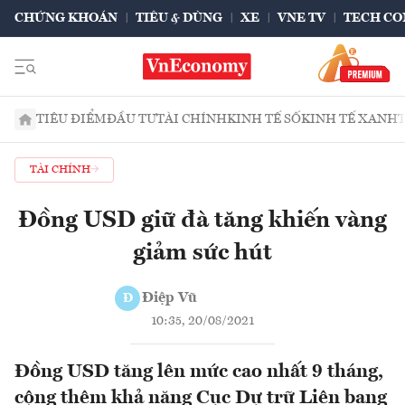
CHỨNG KHOÁN
TIÊU & DÙNG
XE
VNE TV
TECH CO
TIÊU ĐIỂM
ĐẦU TƯ
TÀI CHÍNH
KINH TẾ SỐ
KINH TẾ XANH
TÀI CHÍNH
Đồng USD giữ đà tăng khiến vàng
giảm sức hút
Điệp Vũ
Đ
10:35, 20/08/2021
Đồng USD tăng lên mức cao nhất 9 tháng,
cộng thêm khả năng Cục Dự trữ Liên bang