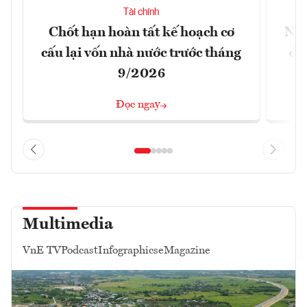
Tài chính
Chốt hạn hoàn tất kế hoạch cơ
Ngâ
cấu lại vốn nhà nước trước tháng
đã
9/2026
Đọc ngay
Multimedia
VnE TV
Podcast
Infographics
eMagazine