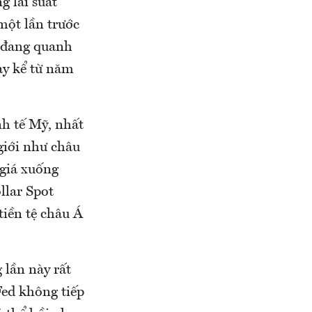
g lãi suất
một lần trước
n đang quanh
ày kể từ năm
h tế Mỹ, nhất
 giới như châu
 giá xuống
llar Spot
tiền tệ châu Á
 lần này rất
Fed không tiếp