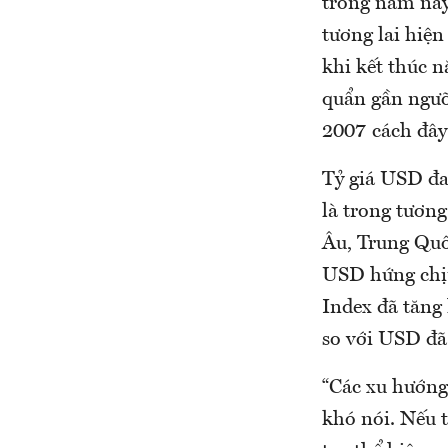
trong năm nay 
tương lai hiện
khi kết thúc 
quẩn gần ngưỡ
2007 cách đây 
Tỷ giá USD đa
là trong tương
Âu, Trung Quố
USD hứng chịu
Index đã tăng 
so với USD đ
“Các xu hướng 
khó nói. Nếu 