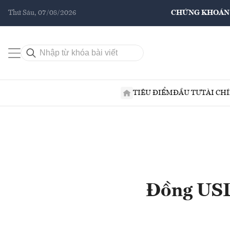
Thứ Sáu, 07/08/2026
CHỨNG KHOÁN
TIÊU ĐIỂM
ĐẦU TƯ
TÀI CH
Đồng USD