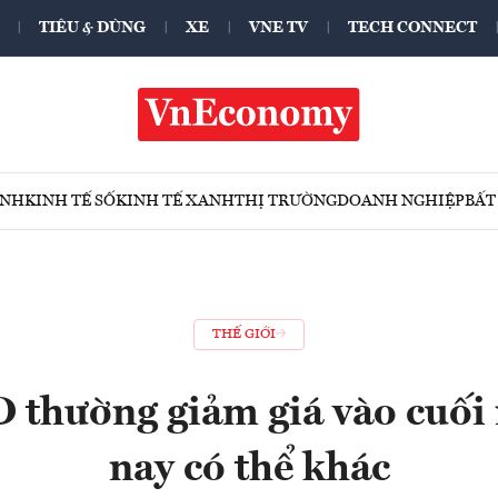
TIÊU & DÙNG
XE
VNE TV
TECH CONNECT
ÍNH
KINH TẾ SỐ
KINH TẾ XANH
THỊ TRƯỜNG
DOANH NGHIỆP
BẤT
THẾ GIỚI
 thường giảm giá vào cuối
nay có thể khác