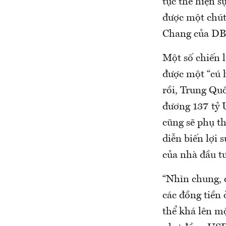
tục thể hiện s
được một chút 
Chang của DB
Một số chiến 
được một “cú 
rồi, Trung Qu
đương 137 tỷ U
cũng sẽ phụ th
diễn biến lợi 
của nhà đầu tư
“Nhìn chung, 
các đồng tiền
thể khá lên mộ