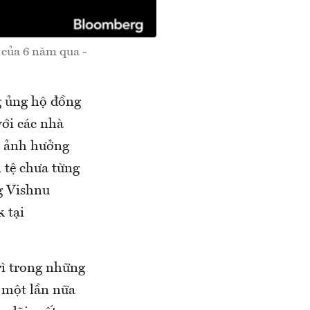
 của 6 năm qua -
ng ủng hộ đồng
với các nhà
t ảnh hưởng
n tệ chưa từng
ng Vishnu
 tại
rì trong những
m một lần nữa