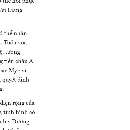
ó thể hồi phục
Wei Liang
có thể nhận
. Tuần vừa
ệ, tương
g tiền châu Á
bạc Mỹ - vì
i quyết định
g.
 diện rộng của
, tình hình có
m nhẹ. Dường