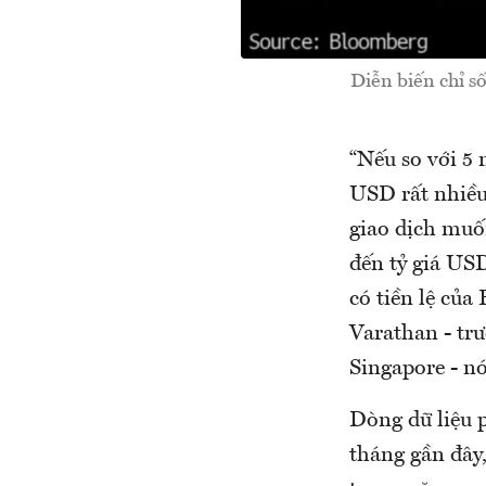
Diễn biến chỉ s
“Nếu so với 5 
USD rất nhiều.
giao dịch muố
đến tỷ giá USD
có tiền lệ của
Varathan - tr
Singapore - n
Dòng dữ liệu 
tháng gần đây,