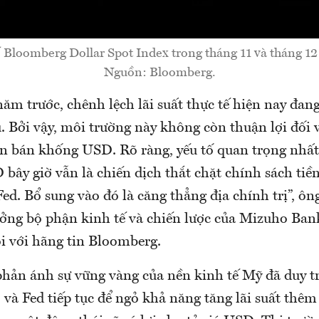
ố Bloomberg Dollar Spot Index trong tháng 11 và tháng 12
Nguồn: Bloomberg.
năm trước, chênh lệch lãi suất thực tế hiện nay đa
 Bởi vậy, môi trường này không còn thuận lợi đối 
n bán khống USD. Rõ ràng, yếu tố quan trọng nhấ
 bây giờ vẫn là chiến dịch thắt chặt chính sách tiề
 Fed. Bổ sung vào đó là căng thẳng địa chính trị”, ô
ưởng bộ phận kinh tế và chiến lược của Mizuho Bank
ói với hãng tin Bloomberg.
phản ánh sự vững vàng của nền kinh tế Mỹ đã duy t
 và Fed tiếp tục để ngỏ khả năng tăng lãi suất thê