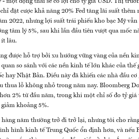
- một động thái sẽ có lợi cho tỷ giá USD. Thị trườn
 chỉ đặt cược khả năng 20% Fed tăng lãi suất thêm 
năm 2022, nhưng lợi suất trái phiếu kho bạc Mỹ vẫ
ng tâm lý 5%, sau khi lần đầu tiên vượt qua mốc n
ít lâu.
ng được hỗ trợ bởi xu hướng vững vàng của nền kin
 quan so sánh với các nền kinh tế lớn khác của thế
c hay Nhật Bản. Điều này đã khiến các nhà đầu cơ
 thua lỗ không nhỏ trong năm nay. Bloomberg Do
hơn 2% từ đầu năm, trong khi một chỉ số đo tỷ giá 
ã giảm khoảng 5%.
hàng năm thường trở đi trở lại, nhưng tôi cho rằng
tình hình kinh tế Trung Quốc ổn định hơn, và nếu 