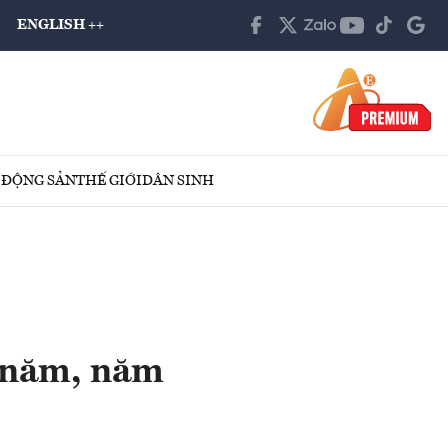
ENGLISH ++
 ĐỘNG SẢN
THẾ GIỚI
DÂN SINH
 năm, năm