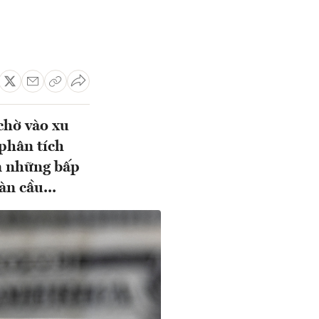
chờ vào xu
 phân tích
ến những bấp
àn cầu...