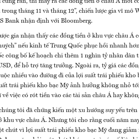
ự cứng rắn, thì may ra các đồng tiền ở châu Á mới c
trong tháng 11 và tháng 12”, chiến lược gia vĩ mô 
S Bank nhận định với Bloomberg.
lược gia nhận thấy các đồng tiền ở khu vực châu Á 
huých” nếu kinh tế Trung Quốc phục hồi nhanh hơn
ốc công bố kế hoạch chi thêm 1 nghìn tỷ nhân dân t
SD, để hỗ trợ tăng trưởng. Ngoài ra, tỷ giá các đồn
uộc nhiều vào đường đi của lợi suất trái phiếu kho 
suất trái phiếu kho bạc Mỹ ảnh hưởng không nhỏ tớ
 về việc có rót tiền vào các tài sản châu Á hay khôn
chúng tôi đã chứng kiến một xu hướng suy yếu trên
 ở khu vực châu Á. Nhưng tôi cho rằng cuối năm nay
t chút vì lợi suất trái phiếu kho bạc Mỹ đang giả