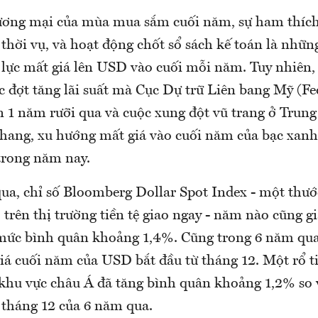
ơng mại của mùa mua sắm cuối năm, sự ham thích 
 thời vụ, và hoạt động chốt sổ sách kế toán là nhữn
 lực mất giá lên USD vào cuối mỗi năm. Tuy nhiên, 
ác đợt tăng lãi suất mà Cục Dự trữ Liên bang Mỹ (Fe
n 1 năm rưỡi qua và cuộc xung đột vũ trang ở Trun
thang, xu hướng mất giá vào cuối năm của bạc xanh 
 trong năm nay.
ua, chỉ số Bloomberg Dollar Spot Index - một thư
trên thị trường tiền tệ giao ngay - năm nào cũng g
 mức bình quân khoảng 1,4%. Cũng trong 6 năm qu
iá cuối năm của USD bắt đầu từ tháng 12. Một rổ t
 khu vực châu Á đã tăng bình quân khoảng 1,2% so
 tháng 12 của 6 năm qua.