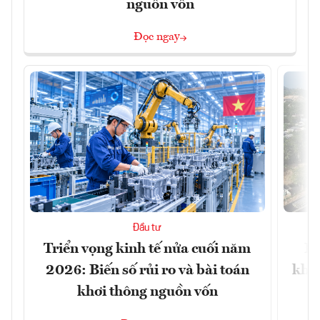
nguồn vốn
Đọc ngay
Đầu tư
Triển vọng kinh tế nửa cuối năm
Bộ
2026: Biến số rủi ro và bài toán
khối
khơi thông nguồn vốn