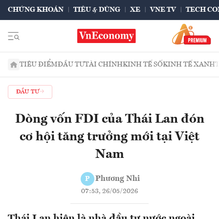
CHỨNG KHOÁN
TIÊU & DÙNG
XE
VNE TV
TECH CO
TIÊU ĐIỂM
ĐẦU TƯ
TÀI CHÍNH
KINH TẾ SỐ
KINH TẾ XANH
ĐẦU TƯ
Dòng vốn FDI của Thái Lan đón
cơ hội tăng trưởng mới tại Việt
Nam
Phương Nhi
P
07:53, 26/05/2026
Thái Lan hiện là nhà đầu tư nước ngoài