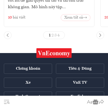
cốt lõi để giải quyết ùn tắc và tái cấu trúc
không gian. Mô hình này tập...
10
bài viết
Xem tất cả
2
1
2
3
4
Chứng khoán
Tiêu & Dùng
Xe
VnE TV
Tech Connect
English ++