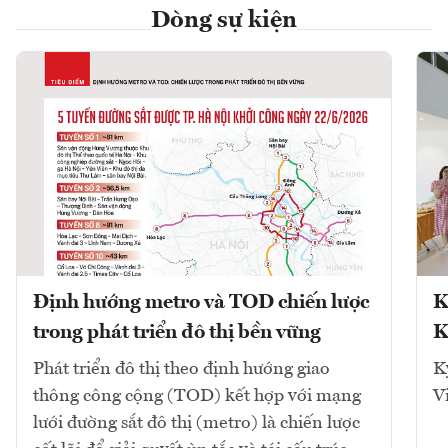
Dòng sự kiện
Định hướng metro và TOD chiến lược
K
trong phát triển đô thị bền vững
K
Phát triển đô thị theo định hướng giao
K
thông công cộng (TOD) kết hợp với mạng
V
lưới đường sắt đô thị (metro) là chiến lược