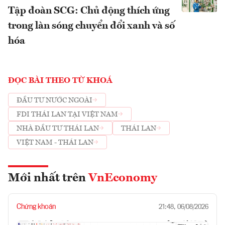
Tập đoàn SCG: Chủ động thích ứng
trong làn sóng chuyển đổi xanh và số
hóa
ĐỌC BÀI THEO TỪ KHOÁ
ĐẦU TƯ NƯỚC NGOÀI
FDI THÁI LAN TẠI VIỆT NAM
NHÀ ĐẦU TƯ THÁI LAN
THÁI LAN
VIỆT NAM - THÁI LAN
Mới nhất trên
VnEconomy
Chứng khoán
21:48, 06/08/2026