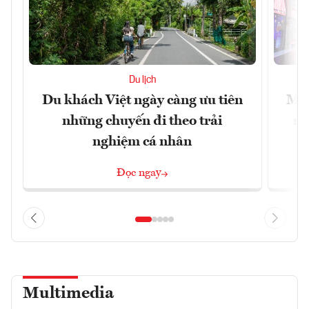
Du lịch
Du khách Việt ngày càng ưu tiên
Mac
những chuyến đi theo trải
mu
nghiệm cá nhân
Đọc ngay
Multimedia