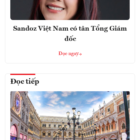
Sandoz Việt Nam có tân Tổng Giám
đốc
Đọc ngay
Đọc tiếp