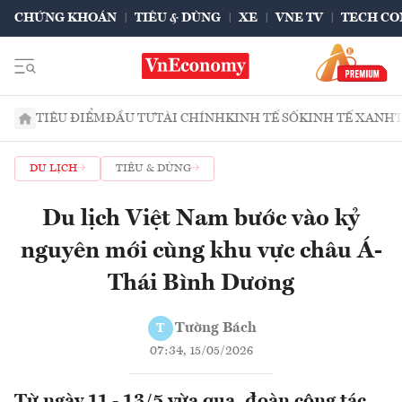
CHỨNG KHOÁN
TIÊU & DÙNG
XE
VNE TV
TECH CO
TIÊU ĐIỂM
ĐẦU TƯ
TÀI CHÍNH
KINH TẾ SỐ
KINH TẾ XANH
DU LỊCH
TIÊU & DÙNG
Du lịch Việt Nam bước vào kỷ
nguyên mới cùng khu vực châu Á-
Thái Bình Dương
Tường Bách
T
07:34, 15/05/2026
Từ ngày 11 - 13/5 vừa qua, đoàn công tác