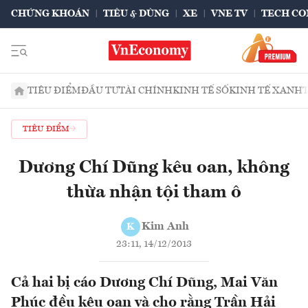
CHỨNG KHOÁN
TIÊU & DÙNG
XE
VNE TV
TECH CO
TIÊU ĐIỂM
ĐẦU TƯ
TÀI CHÍNH
KINH TẾ SỐ
KINH TẾ XANH
TIÊU ĐIỂM
Dương Chí Dũng kêu oan, không
thừa nhận tội tham ô
Kim Anh
K
23:11, 14/12/2013
Cả hai bị cáo Dương Chí Dũng, Mai Văn
Phúc đều kêu oan và cho rằng Trần Hải