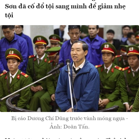
Sơn đã cố đổ tội sang mình để giảm nhẹ
tội
Bị cáo Dương Chí Dũng trước vành móng ngựa -
Ảnh: Doãn Tấn.