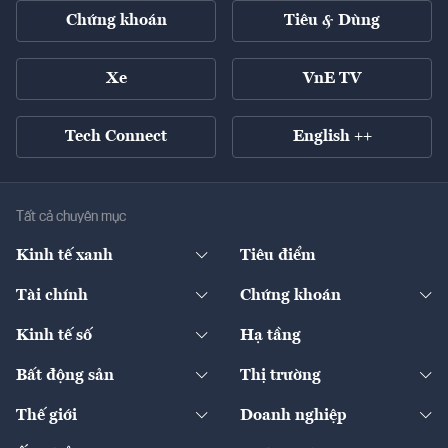
Chứng khoán
Tiêu & Dùng
Xe
VnE TV
Tech Connect
English ++
Tất cả chuyên mục
Kinh tế xanh
Tiêu điểm
Chuyển động xanh
Tài chính
Chứng khoán
Pháp lý
Ngân hàng
Doanh nghiệp niêm yết
Kinh tế số
Hạ tầng
Thương hiệu xanh
Thị trường vốn
Thị trường
Sản phẩm - Thị trường
Bất động sản
Thị trường
Diễn đàn
Thuế
Đầu tư
Tài sản số
Chính sách
Xuất nhập khẩu
Thế giới
Doanh nghiệp
Bảo hiểm
Quốc tế
Dịch vụ số
Thị trường
Khung pháp lý
Kinh tế
Chuyển động