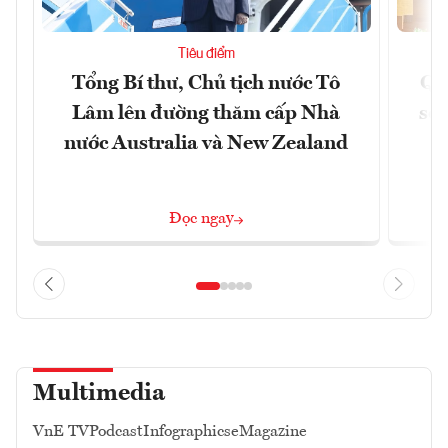
Tiêu điểm
Tổng Bí thư, Chủ tịch nước Tô
Qu
Lâm lên đường thăm cấp Nhà
soá
nước Australia và New Zealand
Đọc ngay
Multimedia
VnE TV
Podcast
Infographics
eMagazine