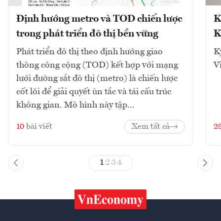
Định hướng metro và TOD chiến lược
K
trong phát triển đô thị bền vững
K
Phát triển đô thị theo định hướng giao
K
thông công cộng (TOD) kết hợp với mạng
V
lưới đường sắt đô thị (metro) là chiến lược
cốt lõi để giải quyết ùn tắc và tái cấu trúc
không gian. Mô hình này tập...
10
bài viết
Xem tất cả
2
1
2
3
4