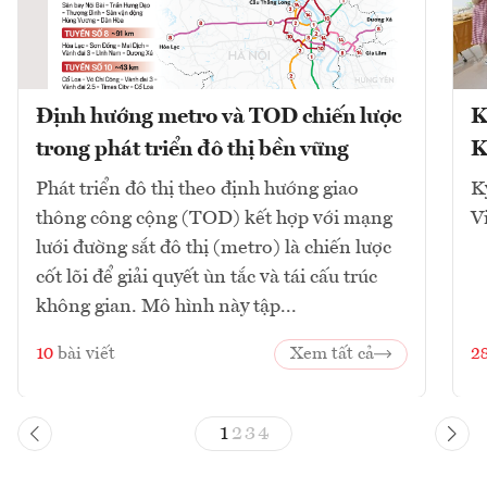
Định hướng metro và TOD chiến lược
K
trong phát triển đô thị bền vững
K
Phát triển đô thị theo định hướng giao
K
thông công cộng (TOD) kết hợp với mạng
V
lưới đường sắt đô thị (metro) là chiến lược
cốt lõi để giải quyết ùn tắc và tái cấu trúc
không gian. Mô hình này tập...
10
bài viết
Xem tất cả
2
1
2
3
4