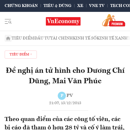
CHỨNG KHOÁN
TIÊU & DÙNG
XE
VNE TV
TECH CO
TIÊU ĐIỂM
ĐẦU TƯ
TÀI CHÍNH
KINH TẾ SỐ
KINH TẾ XANH
TIÊU ĐIỂM
Đề nghị án tử hình cho Dương Chí
Dũng, Mai Văn Phúc
PV
P
21:07, 13/12/2013
Theo quan điểm của các công tố viên, các
bị cáo đã tham ô hơn 28 tỷ và cố ý làm trái,