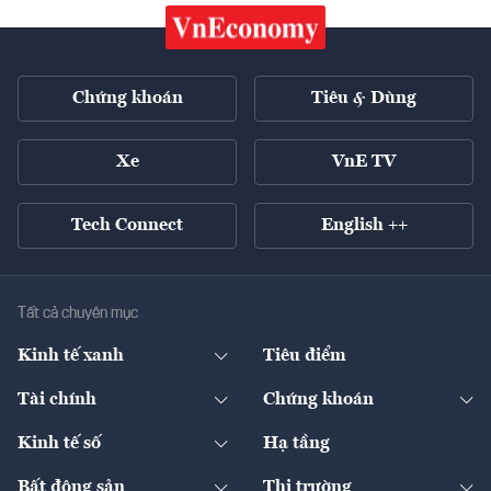
Chứng khoán
Tiêu & Dùng
Xe
VnE TV
Tech Connect
English ++
Tất cả chuyên mục
Kinh tế xanh
Tiêu điểm
Chuyển động xanh
Tài chính
Chứng khoán
Pháp lý
Ngân hàng
Doanh nghiệp niêm yết
Kinh tế số
Hạ tầng
Thương hiệu xanh
Thị trường vốn
Thị trường
Sản phẩm - Thị trường
Bất động sản
Thị trường