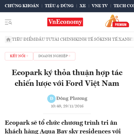
CHỨNG KHOÁN
TIÊU & DÙNG
XE
VNE TV
TECH CO
TIÊU ĐIỂM
ĐẦU TƯ
TÀI CHÍNH
KINH TẾ SỐ
KINH TẾ XANH
KẾT NỐI
DOANH NGHIỆP
Ecopark ký thỏa thuận hợp tác
chiến lược với Ford Việt Nam
Đông Phương
Đ
10:49, 29/11/2016
Ecopark sẽ tổ chức chương trình tri ân
khách hàng Aqua Bay sky residences với