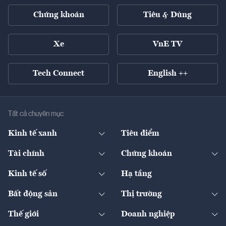
Chứng khoán
Tiêu & Dùng
Xe
VnE TV
Tech Connect
English ++
Tất cả chuyên mục
Kinh tế xanh
Tiêu điểm
Chuyển động xanh
Tài chính
Chứng khoán
Pháp lý
Ngân hàng
Doanh nghiệp niêm yết
Kinh tế số
Hạ tầng
Thương hiệu xanh
Thị trường vốn
Thị trường
Sản phẩm - Thị trường
Bất động sản
Thị trường
Diễn đàn
Thuế
Đầu tư
Tài sản số
Chính sách
Xuất nhập khẩu
Thế giới
Doanh nghiệp
Bảo hiểm
Quốc tế
Dịch vụ số
Thị trường
Khung pháp lý