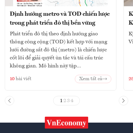
Định hướng metro và TOD chiến lược
K
trong phát triển đô thị bền vững
K
Phát triển đô thị theo định hướng giao
K
thông công cộng (TOD) kết hợp với mạng
V
lưới đường sắt đô thị (metro) là chiến lược
cốt lõi để giải quyết ùn tắc và tái cấu trúc
không gian. Mô hình này tập...
10
bài viết
Xem tất cả
2
1
2
3
4