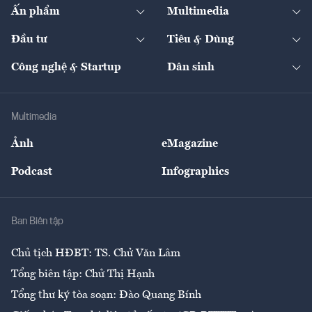
Kinh tế
Chuyển động
Ấn phẩm
Multimedia
Khung pháp lý
Start-up
Dự án
Công nghiệp
Chuyển động 24h
Đối thoại
The Guide
Video
Đầu tư
Tiêu & Dùng
Quản trị số
Cafe BĐS
Thị trường
Kinh doanh
Kết nối
Tạp chí kinh tế Việt Nam
eMagazine
Nhà đầu tư
Du lịch
Công nghệ & Startup
Dân sinh
Tư vấn
Nông sản
Doanh nhân
Tư vấn Tiêu & Dùng
Infographics
Hạ tầng
Sức khỏe
Khung pháp lý
Doanh nghiệp
Địa phương
Thị trường
Bảo hiểm
Multimedia
Sự kiện
Nhân lực
Ảnh
eMagazine
Đẹp +
An sinh
Podcast
Infographics
Giải trí
Y tế
Nhà
Ban Biên tập
Ẩm thực
Chủ tịch HĐBT: TS. Chử Văn Lâm
Tổng biên tập: Chử Thị Hạnh
Tổng thư ký tòa soạn: Đào Quang Bính