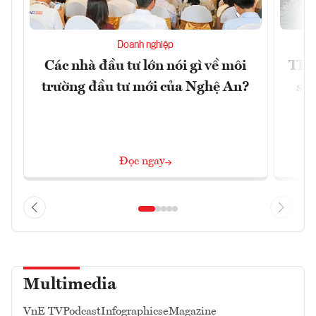
Doanh nghiệp
Các nhà đầu tư lớn nói gì về môi
TP.
trường đầu tư mới của Nghệ An?
soá
Đọc ngay
Multimedia
VnE TV
Podcast
Infographics
eMagazine