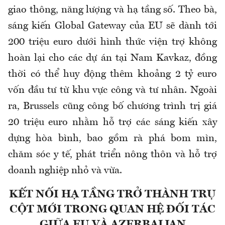
giao thông, năng lượng và hạ tầng số. Theo bà,
sáng kiến Global Gateway của EU sẽ dành tới
200 triệu euro dưới hình thức viện trợ không
hoàn lại cho các dự án tại Nam Kavkaz, đồng
thời có thể huy động thêm khoảng 2 tỷ euro
vốn đầu tư từ khu vực công và tư nhân. Ngoài
ra, Brussels cũng công bố chương trình trị giá
20 triệu euro nhằm hỗ trợ các sáng kiến xây
dựng hòa bình, bao gồm rà phá bom mìn,
chăm sóc y tế, phát triển nông thôn và hỗ trợ
doanh nghiệp nhỏ và vừa.
KẾT NỐI HẠ TẦNG TRỞ THÀNH TRỤ
CỘT MỚI TRONG QUAN HỆ ĐỐI TÁC
GIỮA EU VÀ AZERBAIJAN