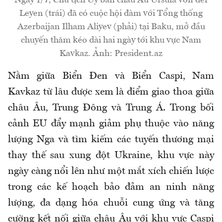
Ngày 1/7, Chủ tịch Ủy ban châu Âu Ursula von der
Leyen (trái) đã có cuộc hội đàm với Tổng thống
Azerbaijan Ilham Aliyev (phải) tại Baku, mở đầu
chuyến thăm kéo dài hai ngày tới khu vực Nam
Kavkaz. Ảnh: President.az
Nằm giữa Biển Đen và Biển Caspi, Nam
Kavkaz từ lâu được xem là điểm giao thoa giữa
châu Âu, Trung Đông và Trung Á. Trong bối
cảnh EU đẩy mạnh giảm phụ thuộc vào năng
lượng Nga và tìm kiếm các tuyến thương mại
thay thế sau xung đột Ukraine, khu vực này
ngày càng nổi lên như một mắt xích chiến lược
trong các kế hoạch bảo đảm an ninh năng
lượng, đa dạng hóa chuỗi cung ứng và tăng
cường kết nối giữa châu Âu với khu vực Caspi