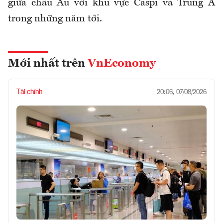
giữa châu Âu với khu vực Caspi và Trung Á
trong những năm tới.
Mới nhất trên
VnEconomy
Tài chính
20:06, 07/08/2026