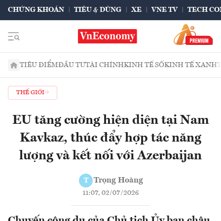
CHỨNG KHOÁN
TIÊU & DÙNG
XE
VNE TV
TECH CO
TIÊU ĐIỂM
ĐẦU TƯ
TÀI CHÍNH
KINH TẾ SỐ
KINH TẾ XANH
THẾ GIỚI
EU tăng cường hiện diện tại Nam
Kavkaz, thúc đẩy hợp tác năng
lượng và kết nối với Azerbaijan
Trọng Hoàng
T
11:07, 02/07/2026
Chuyến công du của Chủ tịch Ủy ban châu