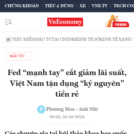
CHỨNG KHOÁN
TIÊU & DÙNG
XE
VNE TV
TECH CO
TIÊU ĐIỂM
ĐẦU TƯ
TÀI CHÍNH
KINH TẾ SỐ
KINH TẾ XANH
ĐẦU TƯ
Fed “mạnh tay” cắt giảm lãi suất,
Việt Nam tận dụng “kỷ nguyên”
tiền rẻ
Phương Hoa - Anh Nhi
P
08:02, 26/10/2024
Các chuyên gia tại hội thảo khoa học quốc