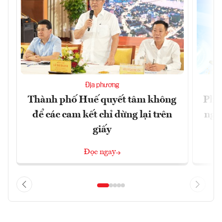
Địa phương
Thành phố Huế quyết tâm không
Phó
để các cam kết chỉ dừng lại trên
ngh
giấy
Đọc ngay