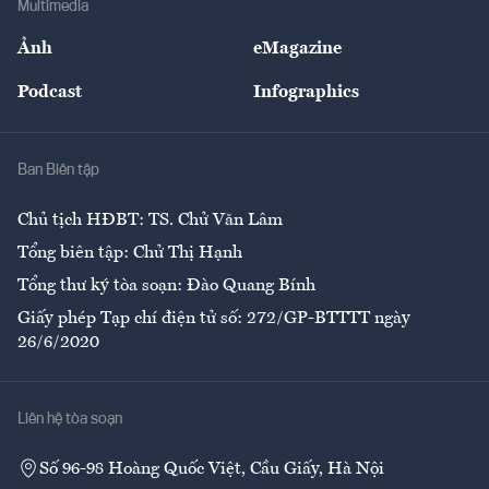
Multimedia
Sự kiện
Nhân lực
Ảnh
eMagazine
Đẹp +
An sinh
Podcast
Infographics
Giải trí
Y tế
Nhà
Ban Biên tập
Ẩm thực
Chủ tịch HĐBT: TS. Chử Văn Lâm
Tổng biên tập: Chử Thị Hạnh
Tổng thư ký tòa soạn: Đào Quang Bính
Giấy phép Tạp chí điện tử số: 272/GP-BTTTT ngày
26/6/2020
Liên hệ tòa soạn
Số 96-98 Hoàng Quốc Việt, Cầu Giấy, Hà Nội