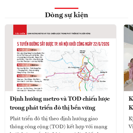
Dòng sự kiện
Định hướng metro và TOD chiến lược
K
trong phát triển đô thị bền vững
K
Phát triển đô thị theo định hướng giao
K
thông công cộng (TOD) kết hợp với mạng
V