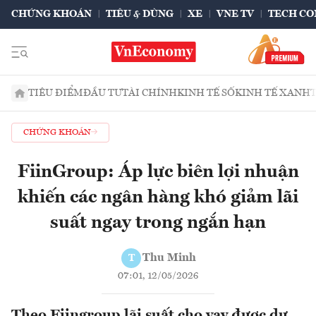
CHỨNG KHOÁN
TIÊU & DÙNG
XE
VNE TV
TECH CO
TIÊU ĐIỂM
ĐẦU TƯ
TÀI CHÍNH
KINH TẾ SỐ
KINH TẾ XANH
CHỨNG KHOÁN
FiinGroup: Áp lực biên lợi nhuận
khiến các ngân hàng khó giảm lãi
suất ngay trong ngắn hạn
Thu Minh
T
07:01, 12/05/2026
Theo Fiingroup lãi suất cho vay được dự