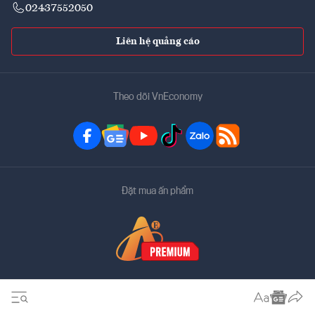
02437552050
Liên hệ quảng cáo
Theo dõi VnEconomy
Đặt mua ấn phẩm
Bản quyền thuộc về