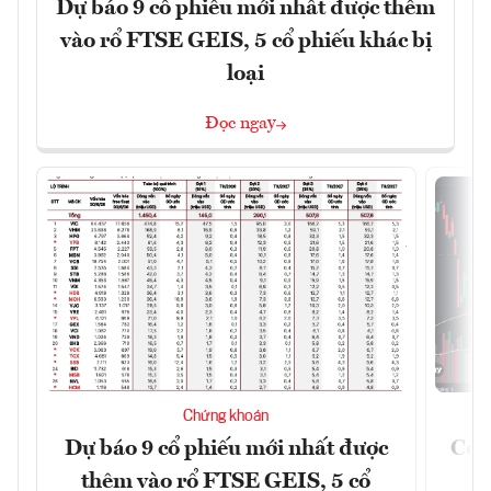
Dự báo 9 cổ phiếu mới nhất được thêm
vào rổ FTSE GEIS, 5 cổ phiếu khác bị
loại
Đọc ngay
Chứng khoán
Dự báo 9 cổ phiếu mới nhất được
Có t
thêm vào rổ FTSE GEIS, 5 cổ