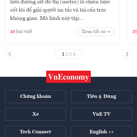
lưới đường sắt đô thị (metro) là chiến lược
cốt lõi để giải quyết ùn tắc và tái cấu trúc
không gian. Mô hình này tập...
10
bài viết
Xem tất cả
2
1
2
3
4
Chứng khoán
Tiêu & Dùng
Xe
VnE TV
Tech Connect
English ++