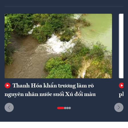
Thanh Hóa khẩn trương làm rõ
nguyên nhân nước suối Xú đổi màu
phí