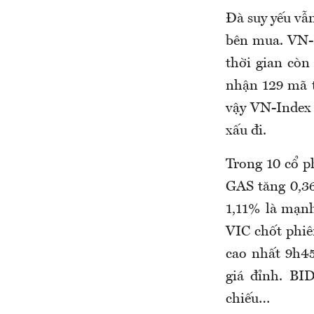
Đà suy yếu vẫ
bên mua. VN-I
thời gian còn 
nhận 129 mã 
vậy VN-Index 
xấu đi.
Trong 10 cổ p
GAS tăng 0,3
1,11% là mạnh
VIC chốt phiê
cao nhất 9h4
giá đỉnh. BI
chiếu…