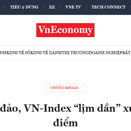
TIÊU & DÙNG
XE
VNE TV
TECH CONNECT
ÍNH
KINH TẾ SỐ
KINH TẾ XANH
THỊ TRƯỜNG
DOANH NGHIỆP
BẤT
CHỨNG KHOÁN
 đảo, VN-Index “lịm dần” 
điểm