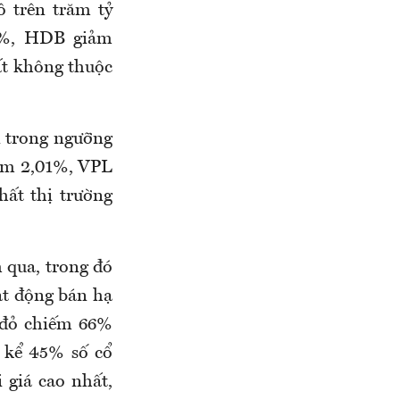
ô trên trăm tỷ
4%, HDB giảm
t không thuộc
n trong ngưỡng
ảm 2,01%, VPL
ất thị trường
 qua, trong đó
ạt động bán hạ
u đỏ chiếm 66%
 kể 45% số cổ
 giá cao nhất,