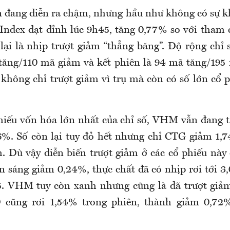
n đang diễn ra chậm, nhưng hầu như không có sự k
ndex đạt đỉnh lúc 9h45, tăng 0,77% so với tham 
lại là nhịp trượt giảm “thẳng băng”. Độ rộng chỉ 
tăng/110 mã giảm và kết phiên là 94 mã tăng/195
không chỉ trượt giảm vì trụ mà còn có số lớn cổ p
hiếu vốn hóa lớn nhất của chỉ số, VHM vẫn đang 
6%. Số còn lại tuy đỏ hết nhưng chỉ CTG giảm 1,
. Dù vậy diễn biến trượt giảm ở các cổ phiếu này 
n sáng giảm 0,24%, thực chất đã có nhịp rơi tới 3,
5. VHM tuy còn xanh nhưng cũng là đã trượt giảm
D cũng rơi 1,54% trong phiên, thành giảm 0,72