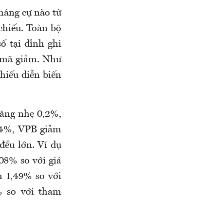
háng cự nào từ
chiếu. Toàn bộ
số tại đỉnh ghi
 mã giảm. Như
hiếu diễn biến
tăng nhẹ 0,2%,
74%, VPB giảm
đều lớn. Ví dụ
08% so với giá
 1,49% so với
% so với tham