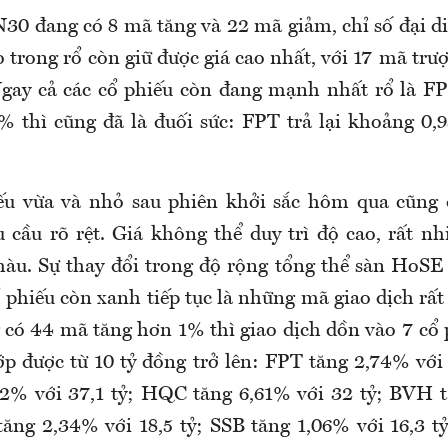
30 đang có 8 mã tăng và 22 mã giảm, chỉ số đại d
trong rổ còn giữ được giá cao nhất, với 17 mã trư
Ngay cả các cổ phiếu còn đang mạnh nhất rổ là F
% thì cũng đã là đuối sức: FPT trả lại khoảng 0,
u vừa và nhỏ sau phiên khởi sắc hôm qua cũng 
u cầu rõ rệt. Giá không thể duy trì độ cao, rất n
màu. Sự thay đổi trong độ rộng tổng thể sàn HoSE
 phiếu còn xanh tiếp tục là những mã giao dịch rất
có 44 mã tăng hơn 1% thì giao dịch dồn vào 7 cổ 
 được từ 10 tỷ đồng trở lên: FPT tăng 2,74% với 
2% với 37,1 tỷ; HQC tăng 6,61% với 32 tỷ; BVH t
tăng 2,34% với 18,5 tỷ; SSB tăng 1,06% với 16,3 