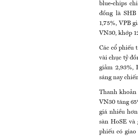
blue-chips ch
đồng là SHB
1,75%, VPB g
VN30, khớp 12
Các cổ phiếu 
vài chục tỷ 
giảm 2,93%, 
sáng nay chiế
Thanh khoản s
VN30 tăng 65%
giá nhiều hơn
sàn HoSE và 
phiếu có giao