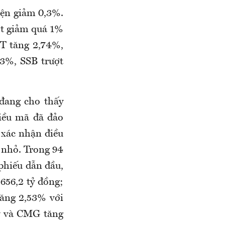
iện giảm 0,3%.
ợt giảm quá 1%
PT tăng 2,74%,
93%, SSB trượt
đang cho thấy
hiều mã đã đảo
 xác nhận điều
 nhỏ. Trong 94
phiếu dẫn đầu,
656,2 tỷ đồng;
ăng 2,53% với
tỷ và CMG tăng