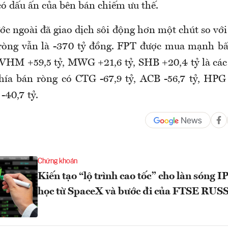
có dấu ấn của bên bán chiếm ưu thế.
ớc ngoài đã giao dịch sôi động hơn một chút so vớ
 ròng vẫn là -370 tỷ đồng. FPT được mua mạnh bấ
 VHM +59,5 tỷ, MWG +21,6 tỷ, SHB +20,4 tỷ là các
hía bán ròng có CTG -67,9 tỷ, ACB -56,7 tỷ, HPG
-40,7 tỷ.
Chứng khoán
Kiến tạo “lộ trình cao tốc” cho làn sóng I
học từ SpaceX và bước đi của FTSE RU