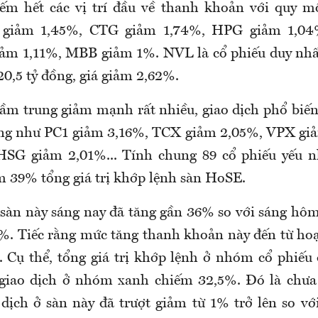
iếm hết các vị trí đầu về thanh khoản với quy m
 giảm 1,45%, CTG giảm 1,74%, HPG giảm 1,0
iảm 1,11%, MBB giảm 1%. NVL là cổ phiếu duy nhấ
0,5 tỷ đồng, giá giảm 2,62%.
tầm trung giảm mạnh rất nhiều, giao dịch phổ biế
đồng như PC1 giảm 3,16%, TCX giảm 2,05%, VPX gi
HSG giảm 2,01%... Tính chung 89 cổ phiếu yếu nh
m 39% tổng giá trị khớp lệnh sàn HoSE.
àn này sáng nay đã tăng gần 36% so với sáng hôm
. Tiếc rằng mức tăng thanh khoản này đến từ ho
. Cụ thể, tổng giá trị khớp lệnh ở nhóm cổ phiế
giao dịch ở nhóm xanh chiếm 32,5%. Đó là chưa
 dịch ở sàn này đã trượt giảm từ 1% trở lên so với