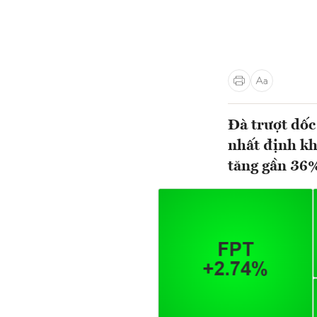
Đà trượt dốc
nhất định k
tăng gần 36%