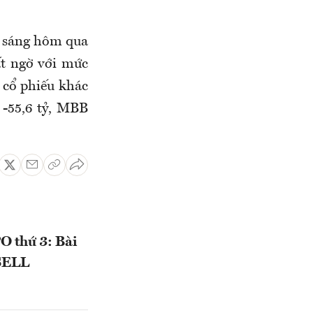
i sáng hôm qua
t ngờ với mức
 cổ phiếu khác
 -55,6 tỷ, MBB
PO thứ 3: Bài
SSELL