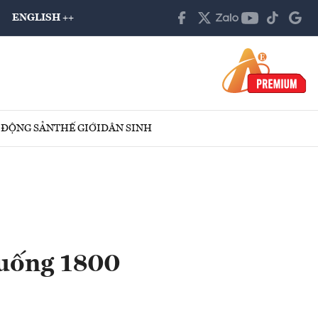
ENGLISH ++
 ĐỘNG SẢN
THẾ GIỚI
DÂN SINH
xuống 1800