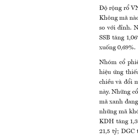
Độ rộng rổ VN
Không mã nào 
so với đỉnh. 
SSB tăng 1,06
xuống 0,69%.
Nhóm cổ phiế
hiệu ứng thiế
chiều và đổi 
này. Những cổ
mã xanh đang 
những mã khớp
KDH tăng 1,3
21,5 tỷ; DGC 