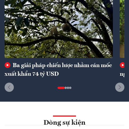
Ba giải pháp chiến lược nhằm cán mốc
xuất khẩu 74 tỷ USD
ngu
Dòng sự kiện