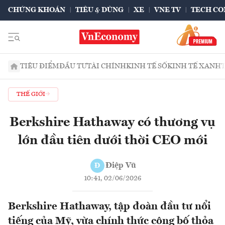
CHỨNG KHOÁN
TIÊU & DÙNG
XE
VNE TV
TECH CO
TIÊU ĐIỂM
ĐẦU TƯ
TÀI CHÍNH
KINH TẾ SỐ
KINH TẾ XANH
THẾ GIỚI
Berkshire Hathaway có thương vụ
lớn đầu tiên dưới thời CEO mới
Điệp Vũ
Đ
10:41, 02/06/2026
Berkshire Hathaway, tập đoàn đầu tư nổi
tiếng của Mỹ, vừa chính thức công bố thỏa