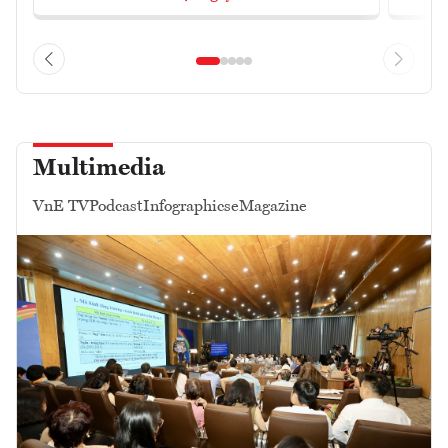
Multimedia
VnE TV
Podcast
Infographics
eMagazine