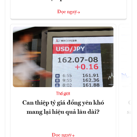
Đọc ngay
Thế giới
Can thiệp tỷ giá đồng yên khó
Gi
mang lại hiệu quả lâu dài?
sau
Đọc ngay