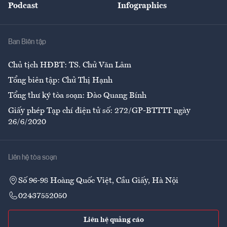
Podcast
Infographics
Giải trí
Y tế
Nhà
Ban Biên tập
Ẩm thực
Chủ tịch HĐBT: TS. Chử Văn Lâm
Tổng biên tập: Chử Thị Hạnh
Tổng thư ký tòa soạn: Đào Quang Bính
Giấy phép Tạp chí điện tử số: 272/GP-BTTTT ngày
26/6/2020
Liên hệ tòa soạn
Số 96-98 Hoàng Quốc Việt, Cầu Giấy, Hà Nội
02437552050
Liên hệ quảng cáo