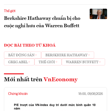
Thế giới
Berkshire Hathaway chuẩn bị cho
cuộc nghỉ hưu của Warren Buffett
ĐỌC BÀI THEO TỪ KHOÁ
BẤT ĐỘNG SẢN
BERSKHIRE HATHAWAY
GREG ABEL
THẾ GIỚI
WARREN BUFFETT
Mới nhất trên
VnEconomy
Chứng khoán
18:00, 09/08/2026