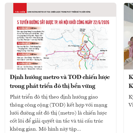
Định hướng metro và TOD chiến lược
K
trong phát triển đô thị bền vững
K
Phát triển đô thị theo định hướng giao
K
thông công cộng (TOD) kết hợp với mạng
V
lưới đường sắt đô thị (metro) là chiến lược
cốt lõi để giải quyết ùn tắc và tái cấu trúc
không gian. Mô hình này tập...