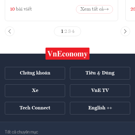
10
bài viết
Xem tất cả
2
1
2
3
4
Chứng khoán
Tiêu & Dùng
Xe
VnE TV
Tech Connect
English ++
Tất cả chuyên mục