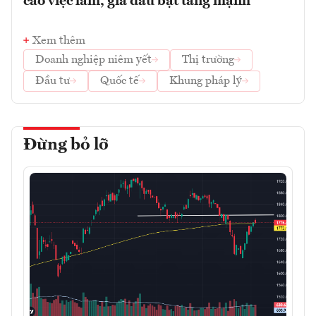
cáo việc làm, giá dầu bật tăng mạnh
Xem thêm
Doanh nghiệp niêm yết
Thị trường
Đầu tư
Quốc tế
Khung pháp lý
Đừng bỏ lỡ