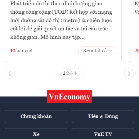
Phát triển đô thị theo định hướng giao
K
thông công cộng (TOD) kết hợp với mạng
V
lưới đường sắt đô thị (metro) là chiến lược
cốt lõi để giải quyết ùn tắc và tái cấu trúc
không gian. Mô hình này tập...
10
bài viết
Xem tất cả
2
1
2
3
4
Chứng khoán
Tiêu & Dùng
Xe
VnE TV