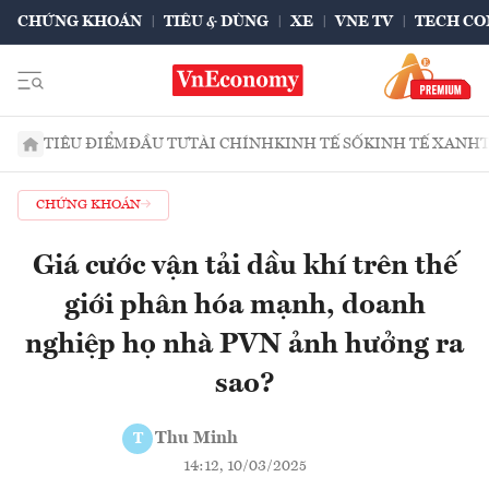
CHỨNG KHOÁN
TIÊU & DÙNG
XE
VNE TV
TECH CO
TIÊU ĐIỂM
ĐẦU TƯ
TÀI CHÍNH
KINH TẾ SỐ
KINH TẾ XANH
CHỨNG KHOÁN
Giá cước vận tải dầu khí trên thế
giới phân hóa mạnh, doanh
nghiệp họ nhà PVN ảnh hưởng ra
sao?
Thu Minh
T
14:12, 10/03/2025