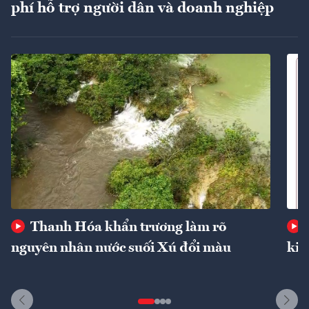
phí hỗ trợ người dân và doanh nghiệp
Thanh Hóa khẩn trương làm rõ
nguyên nhân nước suối Xú đổi màu
kin