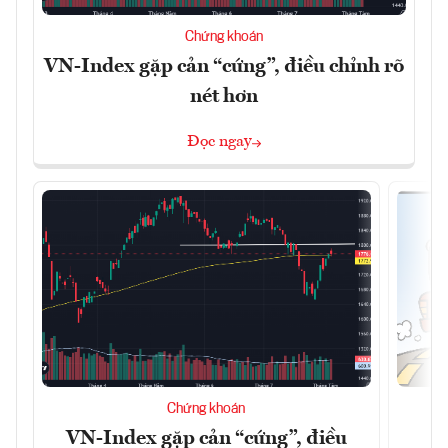
Chứng khoán
VN-Index gặp cản “cứng”, điều chỉnh rõ
nét hơn
Đọc ngay
Chứng khoán
VN-Index gặp cản “cứng”, điều
B