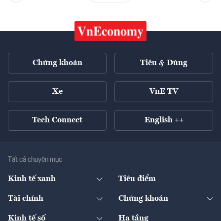
Chứng khoán
Tiêu & Dùng
Xe
VnE TV
Tech Connect
English ++
Tất cả chuyên mục
Kinh tế xanh
Tiêu điểm
Chuyển động xanh
Tài chính
Chứng khoán
Pháp lý
Ngân hàng
Doanh nghiệp niêm yết
Kinh tế số
Hạ tầng