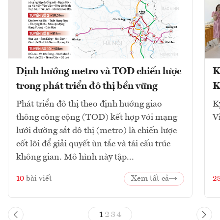
Định hướng metro và TOD chiến lược
K
trong phát triển đô thị bền vững
K
Phát triển đô thị theo định hướng giao
K
thông công cộng (TOD) kết hợp với mạng
V
lưới đường sắt đô thị (metro) là chiến lược
cốt lõi để giải quyết ùn tắc và tái cấu trúc
không gian. Mô hình này tập...
10
bài viết
Xem tất cả
2
1
2
3
4