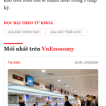
kho trên toàn cầu sẽ mạnh nhất trong 1 thập
kỷ.
ĐỌC BÀI THEO TỪ KHOÁ
GIÁ DẦU HÔM NAY
GIÁ DẦU THẾ GIỚI
Mới nhất trên
VnEconomy
Tài chính
20:06, 07/08/2026