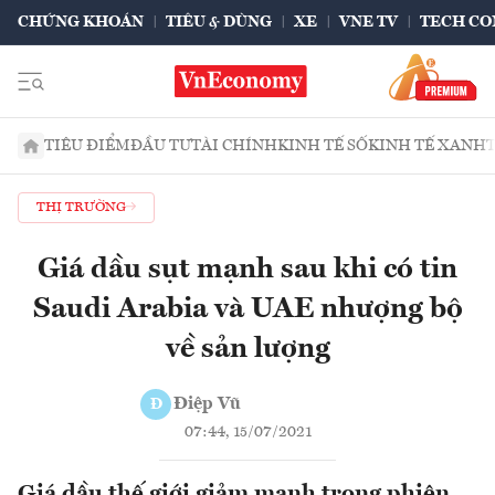
CHỨNG KHOÁN
TIÊU & DÙNG
XE
VNE TV
TECH CO
TIÊU ĐIỂM
ĐẦU TƯ
TÀI CHÍNH
KINH TẾ SỐ
KINH TẾ XANH
THỊ TRƯỜNG
Giá dầu sụt mạnh sau khi có tin
Saudi Arabia và UAE nhượng bộ
về sản lượng
Điệp Vũ
Đ
07:44, 15/07/2021
Giá dầu thế giới giảm mạnh trong phiên