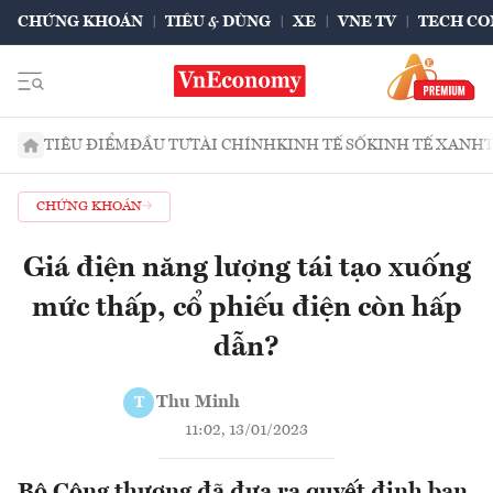
CHỨNG KHOÁN
TIÊU & DÙNG
XE
VNE TV
TECH CO
TIÊU ĐIỂM
ĐẦU TƯ
TÀI CHÍNH
KINH TẾ SỐ
KINH TẾ XANH
CHỨNG KHOÁN
Giá điện năng lượng tái tạo xuống
mức thấp, cổ phiếu điện còn hấp
dẫn?
Thu Minh
T
11:02, 13/01/2023
Bộ Công thương đã đưa ra quyết định ban