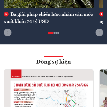
Ba giải pháp chiến lược nhằm cán mốc
xuất khẩu 74 tỷ USD
ngu
Dòng sự kiện