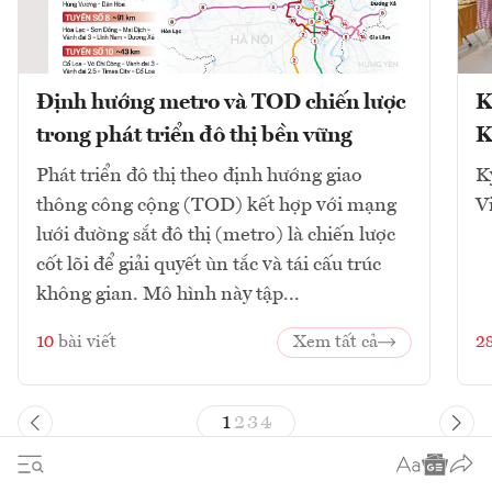
Định hướng metro và TOD chiến lược
K
trong phát triển đô thị bền vững
K
Phát triển đô thị theo định hướng giao
K
thông công cộng (TOD) kết hợp với mạng
V
lưới đường sắt đô thị (metro) là chiến lược
cốt lõi để giải quyết ùn tắc và tái cấu trúc
không gian. Mô hình này tập...
10
bài viết
Xem tất cả
2
1
2
3
4