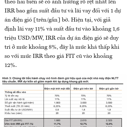
theo hai biến sẽ có ảnh hưởng rõ rệt nhất lên
IRR bao gồm suất đầu tư và lãi vay đối với 1 dự
án điện gió [trên/gần] bờ. Hiện tại, với giả
định lãi vay 11% và suất đầu tư vào khoảng 1,6
triệu USD/MW, IRR của dự án điện gió sẽ duy
trì ở mức khoảng 8%, đây là mức khá thấp khi
so với mức IRR theo giá FIT cũ vào khoảng
12%.