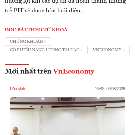
hưởng lợi khi các dự án đã hoàn thành nhưng
trễ FIT sẽ được hòa lưới điện.
ĐỌC BÀI THEO TỪ KHOÁ
CHỨNG KHOÁN
CỔ PHIẾU NĂNG LƯỢNG TÁI TẠO
VNECONOMY
Mới nhất trên
VnEconomy
Dân sinh
14:43, 09/08/2026