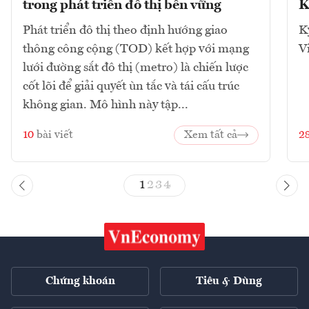
trong phát triển đô thị bền vững
K
Phát triển đô thị theo định hướng giao
K
thông công cộng (TOD) kết hợp với mạng
V
lưới đường sắt đô thị (metro) là chiến lược
cốt lõi để giải quyết ùn tắc và tái cấu trúc
không gian. Mô hình này tập...
10
bài viết
Xem tất cả
2
1
2
3
4
Chứng khoán
Tiêu & Dùng