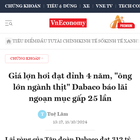
CHỨNG KHOÁN
TIÊU & DÙNG
XE
VNE TV
TECH CO
TIÊU ĐIỂM
ĐẦU TƯ
TÀI CHÍNH
KINH TẾ SỐ
KINH TẾ XANH
CHỨNG KHOÁN
Giá lợn hơi đạt đỉnh 4 năm, "ông
lớn ngành thịt" Dabaco báo lãi
ngoạn mục gấp 25 lần
Tuệ Lâm
T
13:17, 15/10/2024
Lãi ròng của Tập đoàn Dabaco đạt 312 tỷ