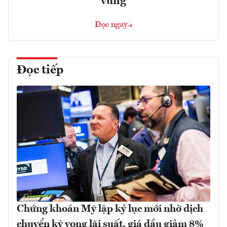
vững
Đọc ngay
Đọc tiếp
Chứng khoán Mỹ lập kỷ lục mới nhờ dịch
chuyển kỳ vọng lãi suất, giá dầu giảm 8%