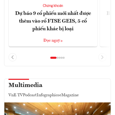
Chứng khoán
Dự báo 9 cổ phiếu mới nhất được
BCG
thêm vào rổ FTSE GEIS, 5 cổ
phiếu khác bị loại
Đọc ngay
Multimedia
VnE TV
Podcast
Infographics
eMagazine