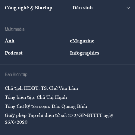
Kinh doanh
Kết nối
Tạp chí kinh tế Việt Nam
eMagazine
Nhà đầu tư
Du lịch
Công nghệ & Startup
Dân sinh
Tư vấn
Nông sản
Doanh nhân
Tư vấn Tiêu & Dùng
Infographics
Hạ tầng
Sức khỏe
Khung pháp lý
Doanh nghiệp
Địa phương
Thị trường
Bảo hiểm
Multimedia
Sự kiện
Nhân lực
Ảnh
eMagazine
Đẹp +
An sinh
Podcast
Infographics
Giải trí
Y tế
Nhà
Ban Biên tập
Ẩm thực
Chủ tịch HĐBT: TS. Chử Văn Lâm
Tổng biên tập: Chử Thị Hạnh
Tổng thư ký tòa soạn: Đào Quang Bính
Giấy phép Tạp chí điện tử số: 272/GP-BTTTT ngày
26/6/2020