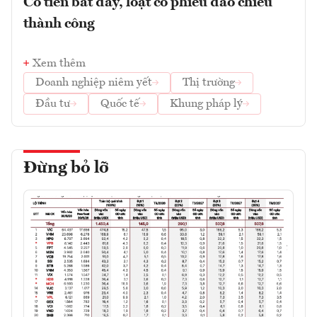
Có tiền bắt đáy, loạt cổ phiếu đảo chiều
thành công
Xem thêm
Doanh nghiệp niêm yết
Thị trường
Đầu tư
Quốc tế
Khung pháp lý
Đừng bỏ lỡ