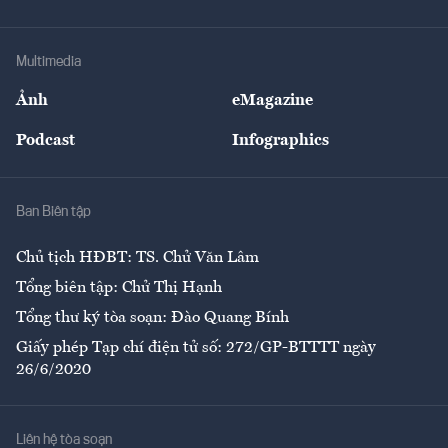
Doanh nhân
Tư vấn Tiêu & Dùng
Infographics
Hạ tầng
Sức khỏe
Khung pháp lý
Doanh nghiệp
Địa phương
Thị trường
Bảo hiểm
Multimedia
Sự kiện
Nhân lực
Ảnh
eMagazine
Đẹp +
An sinh
Podcast
Infographics
Giải trí
Y tế
Nhà
Ban Biên tập
Ẩm thực
Chủ tịch HĐBT: TS. Chử Văn Lâm
Tổng biên tập: Chử Thị Hạnh
Tổng thư ký tòa soạn: Đào Quang Bính
Giấy phép Tạp chí điện tử số: 272/GP-BTTTT ngày
26/6/2020
Liên hệ tòa soạn