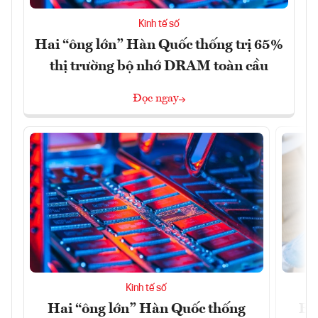
Kinh tế số
Hai “ông lớn” Hàn Quốc thống trị 65%
thị trường bộ nhớ DRAM toàn cầu
Đọc ngay
Kinh tế số
Hai “ông lớn” Hàn Quốc thống
EU