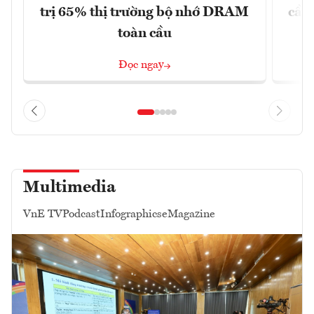
trị 65% thị trường bộ nhớ DRAM
cầu
toàn cầu
Đọc ngay
Multimedia
VnE TV
Podcast
Infographics
eMagazine