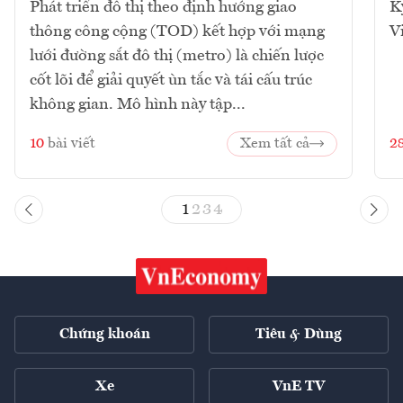
Phát triển đô thị theo định hướng giao
K
thông công cộng (TOD) kết hợp với mạng
V
lưới đường sắt đô thị (metro) là chiến lược
cốt lõi để giải quyết ùn tắc và tái cấu trúc
không gian. Mô hình này tập...
10
bài viết
Xem tất cả
2
1
2
3
4
Chứng khoán
Tiêu & Dùng
Xe
VnE TV