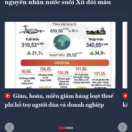
nguyên nhân nước suối Xú đổi màu
Giãn, hoãn, miễn giảm hàng loạt thuế
phí hỗ trợ người dân và doanh nghiệp
kin