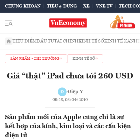
CHỨNG KHOÁN
TIÊU & DÙNG
XE
VNE TV
TECH CO
TIÊU ĐIỂM
ĐẦU TƯ
TÀI CHÍNH
KINH TẾ SỐ
KINH TẾ XANH
SẢN PHẨM - THỊ TRƯỜNG
KINH TẾ SỐ
Giá “thật” iPad chưa tới 260 USD
Điệp Y
Đ
09:16, 08/04/2010
Sản phẩm mới của Apple cũng chỉ là sự
kết hợp của kính, kim loại và các cấu kiện
điện tử