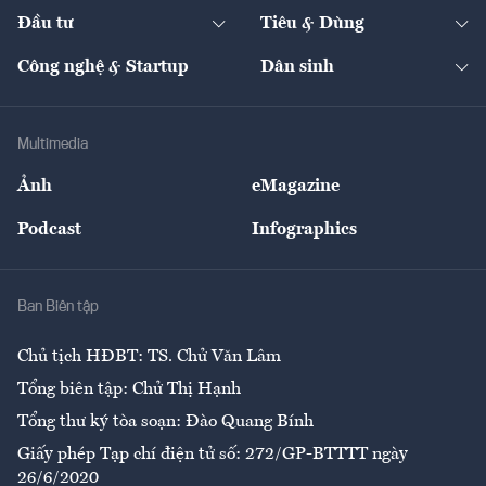
Chuyển động 24h
Đối thoại
The Guide
Video
Đầu tư
Tiêu & Dùng
Quản trị số
Cafe BĐS
Thị trường
Kinh doanh
Kết nối
Tạp chí kinh tế Việt Nam
eMagazine
Nhà đầu tư
Du lịch
Công nghệ & Startup
Dân sinh
Tư vấn
Nông sản
Doanh nhân
Tư vấn Tiêu & Dùng
Infographics
Hạ tầng
Sức khỏe
Khung pháp lý
Doanh nghiệp
Địa phương
Thị trường
Bảo hiểm
Multimedia
Sự kiện
Nhân lực
Ảnh
eMagazine
Đẹp +
An sinh
Podcast
Infographics
Giải trí
Y tế
Nhà
Ban Biên tập
Ẩm thực
Chủ tịch HĐBT: TS. Chử Văn Lâm
Tổng biên tập: Chử Thị Hạnh
Tổng thư ký tòa soạn: Đào Quang Bính
Giấy phép Tạp chí điện tử số: 272/GP-BTTTT ngày
26/6/2020