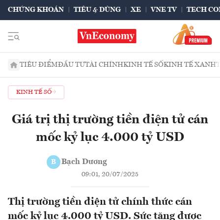
CHỨNG KHOÁN
TIÊU & DÙNG
XE
VNE TV
TECH CO
TIÊU ĐIỂM
ĐẦU TƯ
TÀI CHÍNH
KINH TẾ SỐ
KINH TẾ XANH
KINH TẾ SỐ
Giá trị thị trường tiền điện tử cán
mốc kỷ lục 4.000 tỷ USD
Bạch Dương
B
09:01, 20/07/2025
Thị trường tiền điện tử chính thức cán
mốc kỷ lục 4.000 tỷ USD. Sức tăng được