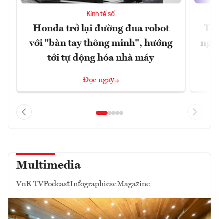
Kinh tế số
Honda trở lại đường đua robot
Thủ
với "bàn tay thông minh", hướng
nghẽ
tới tự động hóa nhà máy
Đọc ngay
Multimedia
VnE TV
Podcast
Infographics
eMagazine