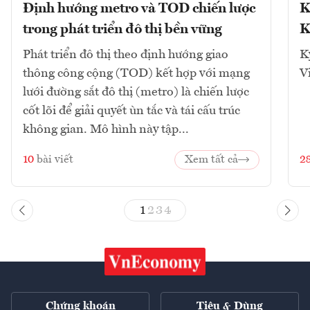
Định hướng metro và TOD chiến lược
K
trong phát triển đô thị bền vững
K
Phát triển đô thị theo định hướng giao
K
thông công cộng (TOD) kết hợp với mạng
V
lưới đường sắt đô thị (metro) là chiến lược
cốt lõi để giải quyết ùn tắc và tái cấu trúc
không gian. Mô hình này tập...
10
bài viết
Xem tất cả
2
1
2
3
4
Chứng khoán
Tiêu & Dùng