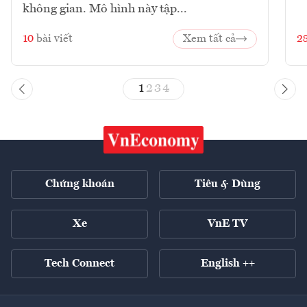
không gian. Mô hình này tập...
10
bài viết
Xem tất cả
2
1
2
3
4
Chứng khoán
Tiêu & Dùng
Xe
VnE TV
Tech Connect
English ++