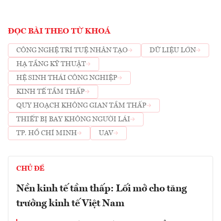
ĐỌC BÀI THEO TỪ KHOÁ
CÔNG NGHỆ TRÍ TUỆ NHÂN TẠO
DỮ LIỆU LỚN
HẠ TẦNG KỸ THUẬT
HỆ SINH THÁI CÔNG NGHIỆP
KINH TẾ TẦM THẤP
QUY HOẠCH KHÔNG GIAN TẦM THẤP
THIẾT BỊ BAY KHÔNG NGƯỜI LÁI
TP. HỒ CHÍ MINH
UAV
CHỦ ĐỀ
Nền kinh tế tầm thấp: Lối mở cho tăng
trưởng kinh tế Việt Nam