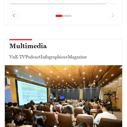
Multimedia
VnE TV
Podcast
Infographics
eMagazine