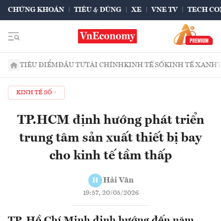
CHỨNG KHOÁN
TIÊU & DÙNG
XE
VNE TV
TECH CO
TIÊU ĐIỂM
ĐẦU TƯ
TÀI CHÍNH
KINH TẾ SỐ
KINH TẾ XANH
KINH TẾ SỐ
TP.HCM định hướng phát triển
trung tâm sản xuất thiết bị bay
cho kinh tế tầm thấp
Hải Vân
H
19:57, 20/05/2026
TP. Hồ Chí Minh định hướng đến năm