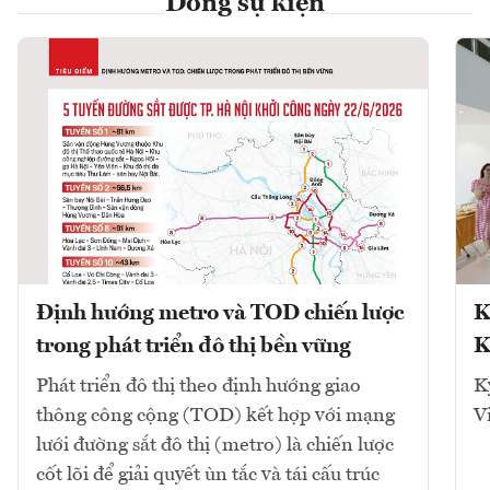
Dòng sự kiện
Định hướng metro và TOD chiến lược
K
trong phát triển đô thị bền vững
K
Phát triển đô thị theo định hướng giao
K
thông công cộng (TOD) kết hợp với mạng
V
lưới đường sắt đô thị (metro) là chiến lược
cốt lõi để giải quyết ùn tắc và tái cấu trúc