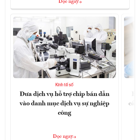
Đọc ngay
Kinh tế số
Đưa dịch vụ hỗ trợ chip bán dẫn
EU
vào danh mục dịch vụ sự nghiệp
cầu
công
Đọc ngay