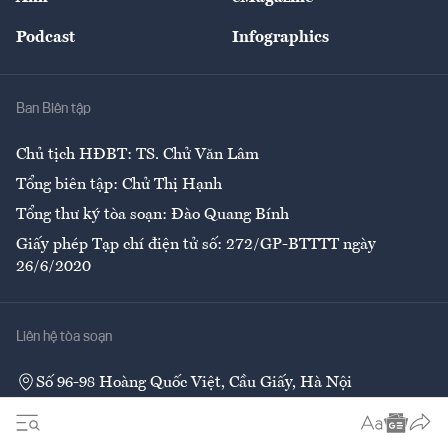
Đẹp +
An sinh
Podcast
Infographics
Giải trí
Y tế
Nhà
Ban Biên tập
Ẩm thực
Chủ tịch HĐBT: TS. Chử Văn Lâm
Tổng biên tập: Chử Thị Hạnh
Tổng thư ký tòa soạn: Đào Quang Bính
Giấy phép Tạp chí điện tử số: 272/GP-BTTTT ngày
26/6/2020
Liên hệ tòa soạn
Số 96-98 Hoàng Quốc Việt, Cầu Giấy, Hà Nội
02437552050