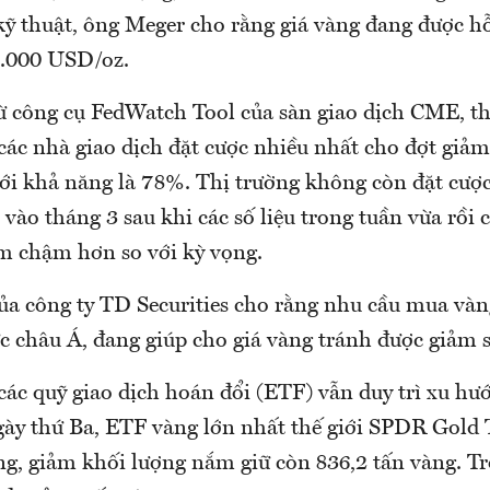
kỹ thuật, ông Meger cho rằng giá vàng đang được h
2.000 USD/oz.
từ công cụ FedWatch Tool của sàn giao dịch CME, th
ác nhà giao dịch đặt cược nhiều nhất cho đợt giảm 
 với khả năng là 78%. Thị trường không còn đặt cượ
t vào tháng 3 sau khi các số liệu trong tuần vừa rồi
m chậm hơn so với kỳ vọng.
ủa công ty TD Securities cho rằng nhu cầu mua vàng
ực châu Á, đang giúp cho giá vàng tránh được giảm 
các quỹ giao dịch hoán đổi (ETF) vẫn duy trì xu h
gày thứ Ba, ETF vàng lớn nhất thế giới SPDR Gold 
ng, giảm khối lượng nắm giữ còn 836,2 tấn vàng. T