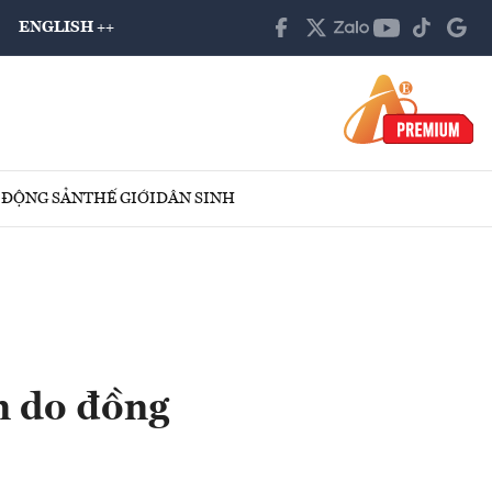
ENGLISH ++
 ĐỘNG SẢN
THẾ GIỚI
DÂN SINH
ần do đồng