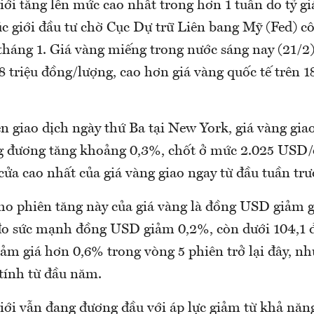
iới tăng lên mức cao nhất trong hơn 1 tuần do tỷ g
úc giới đầu tư chờ Cục Dự trữ Liên bang Mỹ (Fed) c
tháng 1. Giá vàng miếng trong nước sáng nay (21/2
 triệu đồng/lượng, cao hơn giá vàng quốc tế trên 18
 giao dịch ngày thứ Ba tại New York, giá vàng giao
 đương tăng khoảng 0,3%, chốt ở mức 2.025 USD/o
ửa cao nhất của giá vàng giao ngay từ đầu tuần trư
ho phiên tăng này của giá vàng là đồng USD giảm g
đo sức mạnh đồng USD giảm 0,2%, còn dưới 104,1
iảm giá hơn 0,6% trong vòng 5 phiên trở lại đây, n
tính từ đầu năm.
iới vẫn đang đương đầu với áp lực giảm từ khả năng