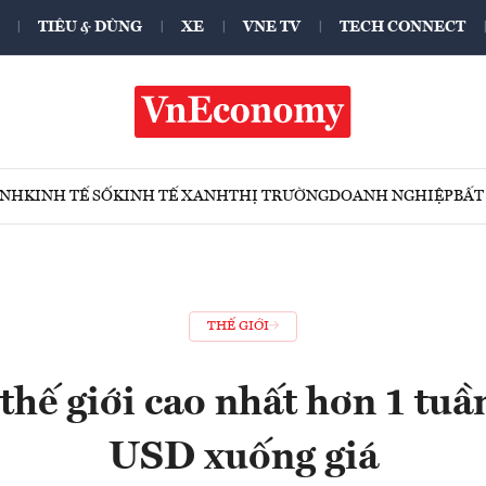
TIÊU & DÙNG
XE
VNE TV
TECH CONNECT
ÍNH
KINH TẾ SỐ
KINH TẾ XANH
THỊ TRƯỜNG
DOANH NGHIỆP
BẤT
THẾ GIỚI
thế giới cao nhất hơn 1 tu
USD xuống giá