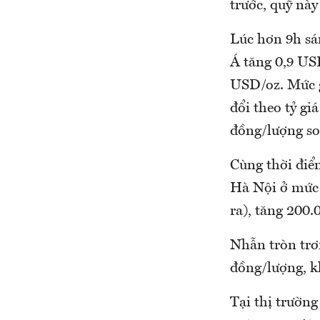
trước, quỹ này
Lúc hơn 9h sán
Á tăng 0,9 US
USD/oz. Mức g
đổi theo tỷ g
đồng/lượng so
Cùng thời điể
Hà Nội ở mức 
ra), tăng 200
Nhẫn tròn trơn
đồng/lượng, kh
Tại thị trườn