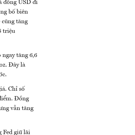
iá đồng USD đi
ông bố biên
) cũng tăng
 triệu
 ngay tăng 6,6
z. Đây là
ớc.
iá. Chỉ số
 điểm. Đồng
hưng vẫn tăng
 Fed giữ lãi