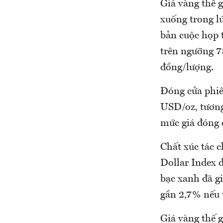
Giá vàng thế g
xuống trong l
bản cuộc họp 
trên ngưỡng 78
đồng/lượng.
Đóng cửa phiên
USD/oz, tương
mức giá đóng c
Chất xúc tác c
Dollar Index 
bạc xanh đã g
gần 2,7% nếu 
Giá vàng thế g