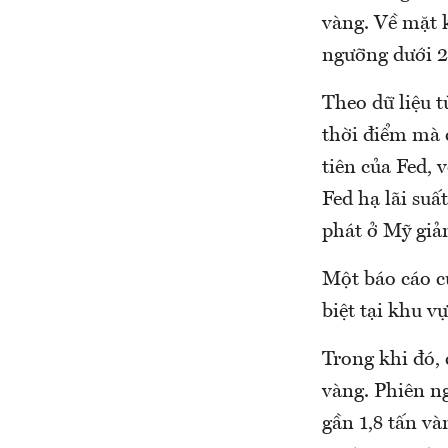
vàng. Về mặt 
ngưỡng dưới 
Theo dữ liệu 
thời điểm mà c
tiên của Fed,
Fed hạ lãi suấ
phát ở Mỹ giả
Một báo cáo c
biệt tại khu v
Trong khi đó, 
vàng. Phiên n
gần 1,8 tấn và