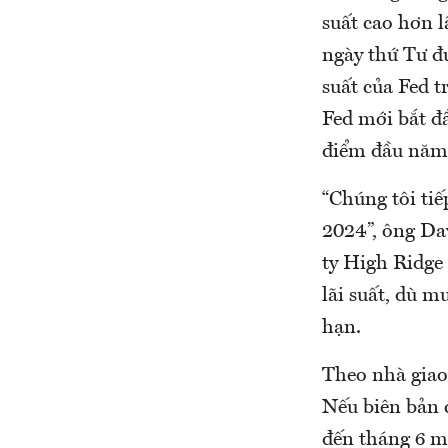
suất cao hơn 
ngày thứ Tư đư
suất của Fed t
Fed mới bắt đầ
điểm đầu năm
“Chúng tôi tiế
2024”, ông Da
ty High Ridge 
lãi suất, dù m
hạn.
Theo nhà giao 
Nếu biên bản 
đến tháng 6 mớ