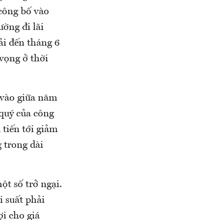
công bố vào
ờng đi lãi
ải đến tháng 6
 vọng ở thời
t vào giữa năm
 quý của công
 tiến tới giảm
 trong dài
ột số trở ngại.
 suất phải
ợi cho giá