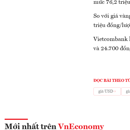
mức 76,2 triệ
So với giá vàn
triệu đồng/lượ
Vietcombank l
và 24.700 đồn
ĐỌC BÀI THEO T
giá USD
gi
Mới nhất trên
VnEconomy