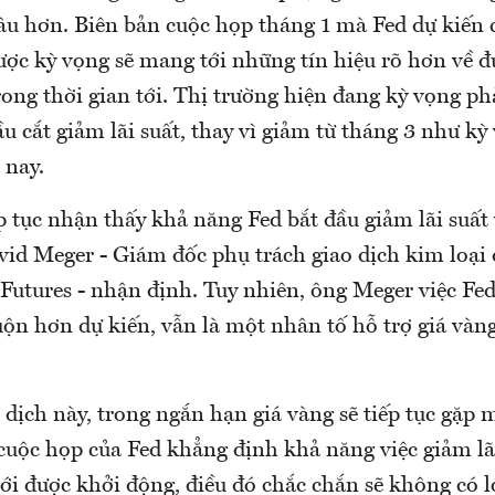
lâu hơn. Biên bản cuộc họp tháng 1 mà Fed dự kiến 
ợc kỳ vọng sẽ mang tới những tín hiệu rõ hơn về đư
rong thời gian tới. Thị trường hiện đang kỳ vọng ph
u cắt giảm lãi suất, thay vì giảm từ tháng 3 như kỳ
 nay.
p tục nhận thấy khả năng Fed bắt đầu giảm lãi suấ
vid Meger - Giám đốc phụ trách giao dịch kim loại
Futures - nhận định. Tuy nhiên, ông Meger việc Fed
uộn hơn dự kiến, vẫn là một nhân tố hỗ trợ giá vàng
dịch này, trong ngắn hạn giá vàng sẽ tiếp tục gặp m
cuộc họp của Fed khẳng định khả năng việc giảm lãi
i được khởi động, điều đó chắc chắn sẽ không có l