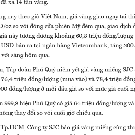
 đã xả 14 tấn vàng.
g nay theo giờ Việt Nam, giá vàng giao ngay tại th
D/oz so với đóng cửa phiên Mỹ đêm qua, giao dịch 
iá này tương đương khoảng 60,3 triệu đồng/lượng
iá USD bán ra tại ngân hàng Vietcombank, tăng 300
 với sáng hôm qua.
m, Tập đoàn Phú Quý niêm yết giá vàng miếng SJC 
76,4 triệu đồng/lượng (mua vào) và 78,4 triệu đồn
.000 đồng/lượng ở mỗi đầu giá so với mức giá cuối 
 999,9 hiệu Phú Quý có giá 64 triệu đồng/lượng và 
ông thay đổi so với cuối giờ chiều qua.
g Tp.HCM, Công ty SJC báo giá vàng miếng cùng th