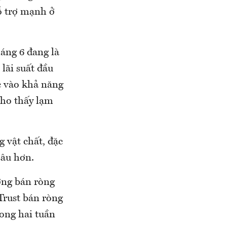
ỗ trợ mạnh ở
áng 6 đang là
lãi suất đầu
c vào khả năng
 cho thấy lạm
 vật chất, đặc
sâu hơn.
ướng bán ròng
Trust bán ròng
rong hai tuần