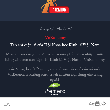
Bản quyền thuộc về
VnEconomy
Tạp chí điện tử của Hội Khoa học Kinh tế Việt Nam
Mọi tin bài đăng lại từ website này phải có sự chấp thuận
bằng văn bản của
Tạp chí Kinh tế Việt Nam - VnEconomy
Các trang liên kết ra ngoài sẽ được mở ra ở cửa sổ mới.
VnEconomy không chịu trách nhiệm nội dung các trang
ngoài.
Thiết kế và phát triển bởi
Hemera Media
Dựa trên nền tảng
Hemera AI CMS