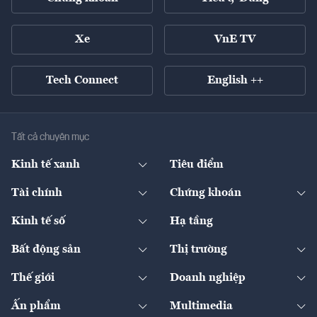
Xe
VnE TV
Tech Connect
English ++
Tất cả chuyên mục
Kinh tế xanh
Tiêu điểm
Chuyển động xanh
Tài chính
Chứng khoán
Pháp lý
Ngân hàng
Doanh nghiệp niêm yết
Kinh tế số
Hạ tầng
Thương hiệu xanh
Thị trường vốn
Thị trường
Sản phẩm - Thị trường
Bất động sản
Thị trường
Diễn đàn
Thuế
Đầu tư
Tài sản số
Chính sách
Xuất nhập khẩu
Thế giới
Doanh nghiệp
Bảo hiểm
Quốc tế
Dịch vụ số
Thị trường
Khung pháp lý
Kinh tế
Chuyển động
Ấn phẩm
Multimedia
Khung pháp lý
Start-up