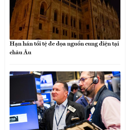
Hạn hán tồi tệ đe dọa nguồn cung điện tại
châu Âu