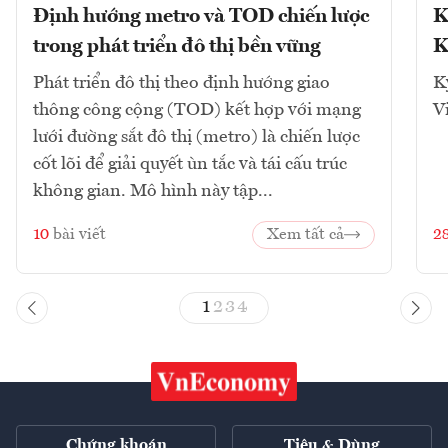
Định hướng metro và TOD chiến lược
K
trong phát triển đô thị bền vững
K
Phát triển đô thị theo định hướng giao
K
thông công cộng (TOD) kết hợp với mạng
V
lưới đường sắt đô thị (metro) là chiến lược
cốt lõi để giải quyết ùn tắc và tái cấu trúc
không gian. Mô hình này tập...
10
bài viết
Xem tất cả
2
1
2
3
4
Chứng khoán
Tiêu & Dùng