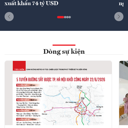
xuất khẩu 74 tỷ USD
ngu
Dòng sự kiện