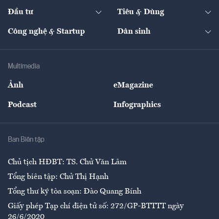
Dự án
Công nghiệp
Chuyển động 24h
Đối thoại
The Guide
Video
Đầu tư
Tiêu & Dùng
Quản trị số
Cafe BĐS
Thị trường
Kinh doanh
Kết nối
Tạp chí kinh tế Việt Nam
eMagazine
Nhà đầu tư
Du lịch
Công nghệ & Startup
Dân sinh
Tư vấn
Nông sản
Doanh nhân
Tư vấn Tiêu & Dùng
Infographics
Hạ tầng
Sức khỏe
Khung pháp lý
Doanh nghiệp
Địa phương
Thị trường
Bảo hiểm
Multimedia
Sự kiện
Nhân lực
Ảnh
eMagazine
Đẹp +
An sinh
Podcast
Infographics
Giải trí
Y tế
Nhà
Ban Biên tập
Ẩm thực
Chủ tịch HĐBT: TS. Chử Văn Lâm
Tổng biên tập: Chử Thị Hạnh
Tổng thư ký tòa soạn: Đào Quang Bính
Giấy phép Tạp chí điện tử số: 272/GP-BTTTT ngày
26/6/2020