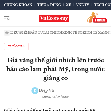
CHỨNG KHOÁN
TIÊU & DÙNG
XE
VNE TV
TECH CO
TIÊU ĐIỂM
ĐẦU TƯ
TÀI CHÍNH
KINH TẾ SỐ
KINH TẾ XANH
THẾ GIỚI
Giá vàng thế giới nhích lên trước
báo cáo lạm phát Mỹ, trong nước
giằng co
Điệp Vũ
Đ
10:23, 31/05/2024
Giá vàng miếng trồi sụt quanh mốc 88