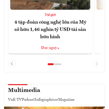
Thế giới
4 tập đoàn công nghệ lớn của Mỹ
Ca
sở hữu 1,46 nghìn tỷ USD tài sản
hữu hình
Đọc ngay
Multimedia
VnE TV
Podcast
Infographics
eMagazine