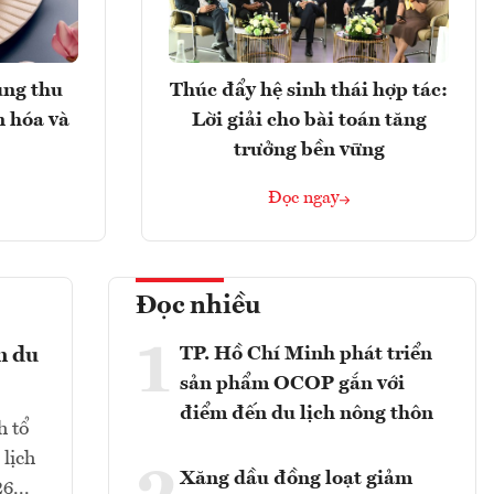
ung thu
Thúc đẩy hệ sinh thái hợp tác:
n hóa và
Lời giải cho bài toán tăng
trưởng bền vững
Đọc ngay
Đọc nhiều
1
TP. Hồ Chí Minh phát triển
n du
sản phẩm OCOP gắn với
điểm đến du lịch nông thôn
h tổ
 lịch
Xăng dầu đồng loạt giảm
6...