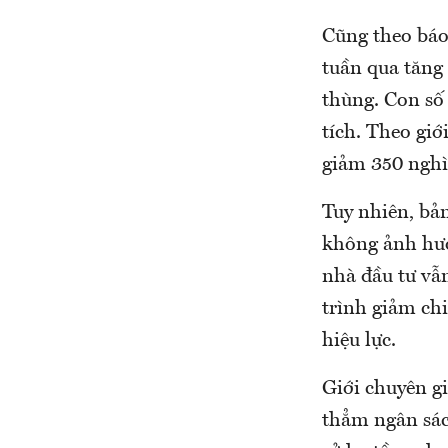
Cũng theo báo
tuần qua tăng 
thùng. Con số 
tích. Theo gi
giảm 350 nghì
Tuy nhiên, bả
không ảnh hưở
nhà đầu tư vẫ
trình giảm chi
hiệu lực.
Giới chuyên gi
thẳm ngân sác