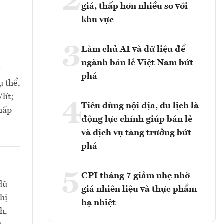
2
giá, thấp hơn nhiều so với
khu vực
3
Làm chủ AI và dữ liệu để
ngành bán lẻ Việt Nam bứt
g
phá
ụ thể,
lít;
4
Tiêu dùng nội địa, du lịch là
thấp
động lực chính giúp bán lẻ
và dịch vụ tăng trưởng bứt
phá
5
CPI tháng 7 giảm nhẹ nhờ
dữ
giá nhiên liệu và thực phẩm
hị
hạ nhiệt
h,