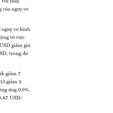
 với tình
g của nguy cơ
ề nguy cơ kinh
ộng từ việc
g USD giảm giá
USD, trong đó
ork giảm 7
013 giảm 2
ương ứng 0,9%,
 3,47 USD/