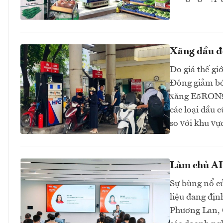
Xăng dầu đồ
Do giá thế gi
Đông giảm bớt
xăng E5RON92
các loại dầu 
so với khu v
Làm chủ AI 
Sự bùng nổ củ
liệu đang địn
Phương Lan, C