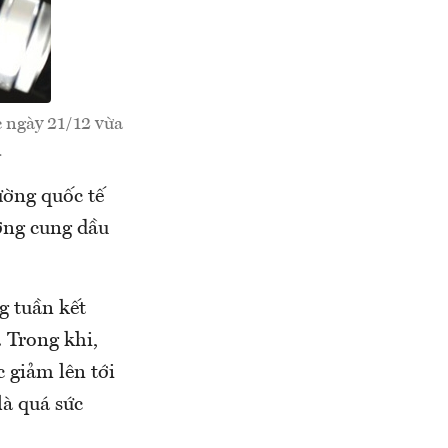
 ngày 21/12 vừa
.
ường quốc tế
ợng cung dầu
g tuần kết
 Trong khi,
c giảm lên tới
là quá sức