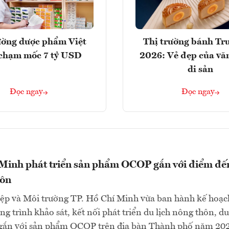
ường dược phẩm Việt
Thị trường bánh Tr
chạm mốc 7 tỷ USD
2026: Vẻ đẹp của vă
di sản
Đọc ngay
Đọc ngay
 Minh phát triển sản phẩm OCOP gắn với điểm đế
hôn
ệp và Môi trường TP. Hồ Chí Minh vừa ban hành kế hoạc
g trình khảo sát, kết nối phát triển du lịch nông thôn, du
gắn với sản phẩm OCOP trên địa bàn Thành phố năm 202