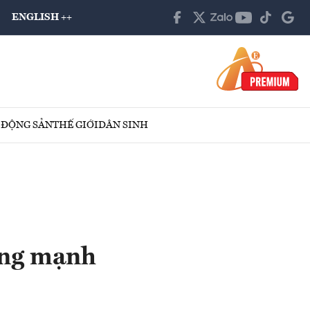
ENGLISH ++
 ĐỘNG SẢN
THẾ GIỚI
DÂN SINH
tăng mạnh