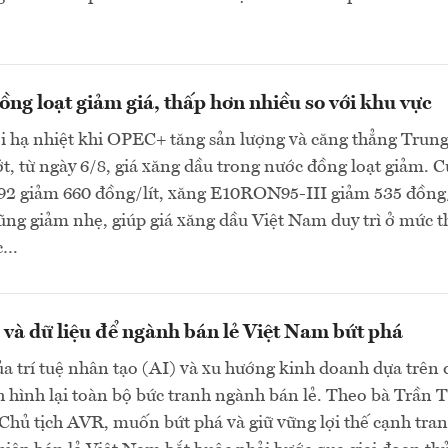
ng loạt giảm giá, thấp hơn nhiều so với khu vực
ới hạ nhiệt khi OPEC+ tăng sản lượng và căng thẳng Trun
, từ ngày 6/8, giá xăng dầu trong nước đồng loạt giảm. C
 giảm 660 đồng/lít, xăng E10RON95-III giảm 535 đồng/
cũng giảm nhẹ, giúp giá xăng dầu Việt Nam duy trì ở mức 
ực…
và dữ liệu để ngành bán lẻ Việt Nam bứt phá
a trí tuệ nhân tạo (AI) và xu hướng kinh doanh dựa trên 
h hình lại toàn bộ bức tranh ngành bán lẻ. Theo bà Trần T
hủ tịch AVR, muốn bứt phá và giữ vững lợi thế cạnh tran