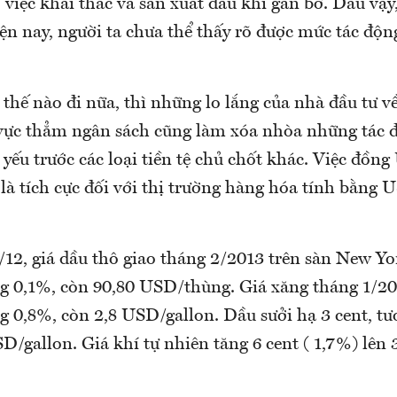
 việc khai thác và sản xuất dầu khí gần bờ. Dẫu vậy,
iện nay, người ta chưa thể thấy rõ được mức tác độn
thế nào đi nữa, thì những lo lắng của nhà đầu tư v
 vực thẳm ngân sách cũng làm xóa nhòa những tác đ
yếu trước các loại tiền tệ chủ chốt khác. Việc đồn
là tích cực đối với thị trường hàng hóa tính bằng 
/12, giá dầu thô giao tháng 2/2013 trên sàn New Y
ng 0,1%, còn 90,80 USD/thùng. Giá xăng tháng 1/2
ng 0,8%, còn 2,8 USD/gallon. Dầu sưởi hạ 3 cent, t
D/gallon. Giá khí tự nhiên tăng 6 cent ( 1,7%) lên