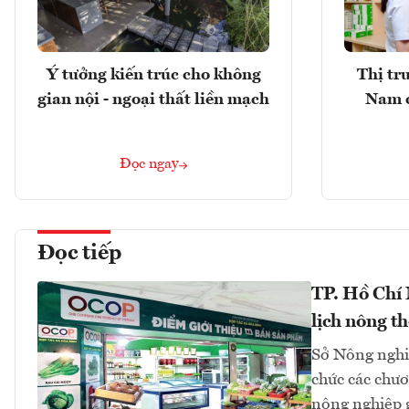
Ý tưởng kiến trúc cho không
Thị tr
gian nội - ngoại thất liền mạch
Nam 
Đọc ngay
Đọc tiếp
TP. Hồ Chí
lịch nông t
Sở Nông nghi
chức các chươn
nông nghiệp 