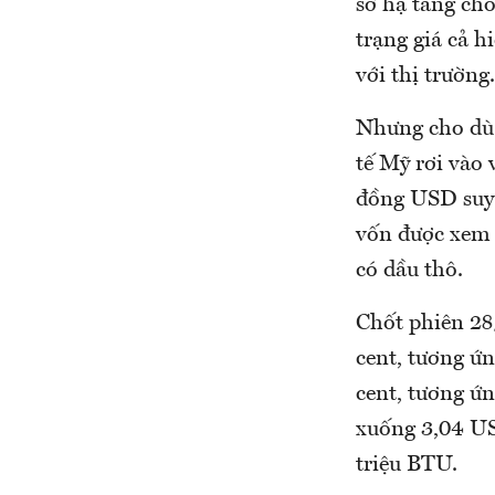
sở hạ tầng cho
trạng giá cả h
với thị trường.
Nhưng cho dù 
tế Mỹ rơi vào
đồng USD suy 
vốn được xem 
có dầu thô.
Chốt phiên 28
cent, tương ứ
cent, tương ứ
xuống 3,04 US
triệu BTU.