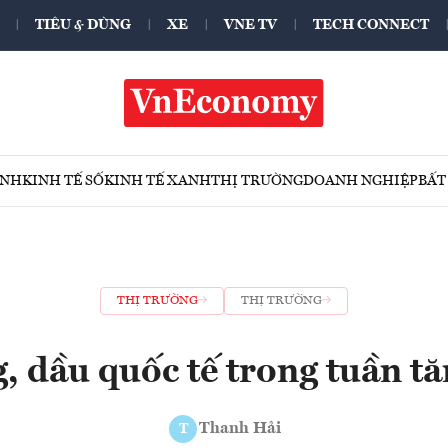
TIÊU & DÙNG
XE
VNE TV
TECH CONNECT
ÍNH
KINH TẾ SỐ
KINH TẾ XANH
THỊ TRƯỜNG
DOANH NGHIỆP
BẤT
THỊ TRƯỜNG
THỊ TRƯỜNG
, dầu quốc tế trong tuần 
Thanh Hải
T