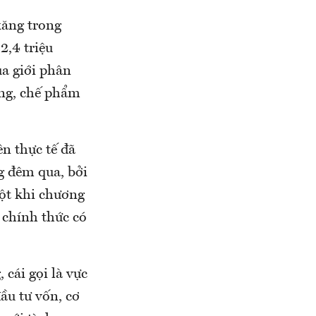
xăng trong
2,4 triệu
ủa giới phân
ùng, chế phẩm
n thực tế đã
g đêm qua, bởi
ột khi chương
u chính thức có
 cái gọi là vực
ầu tư vốn, cơ