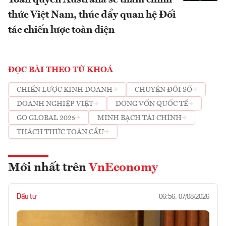
Toàn quyền Australia sẽ thăm chính
thức Việt Nam, thúc đẩy quan hệ Đối
tác chiến lược toàn diện
ĐỌC BÀI THEO TỪ KHOÁ
CHIẾN LƯỢC KINH DOANH
CHUYỂN ĐỔI SỐ
DOANH NGHIỆP VIỆT
DÒNG VỐN QUỐC TẾ
GO GLOBAL 2025
MINH BẠCH TÀI CHÍNH
THÁCH THỨC TOÀN CẦU
Mới nhất trên
VnEconomy
Đầu tư
06:56, 07/08/2026