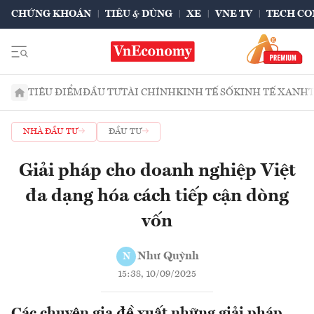
CHỨNG KHOÁN
TIÊU & DÙNG
XE
VNE TV
TECH CO
TIÊU ĐIỂM
ĐẦU TƯ
TÀI CHÍNH
KINH TẾ SỐ
KINH TẾ XANH
NHÀ ĐẦU TƯ
ĐẦU TƯ
Giải pháp cho doanh nghiệp Việt
đa dạng hóa cách tiếp cận dòng
vốn
Như Quỳnh
N
15:38, 10/09/2025
Các chuyên gia đề xuất những giải pháp