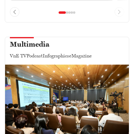
Multimedia
VnE TV
Podcast
Infographics
eMagazine