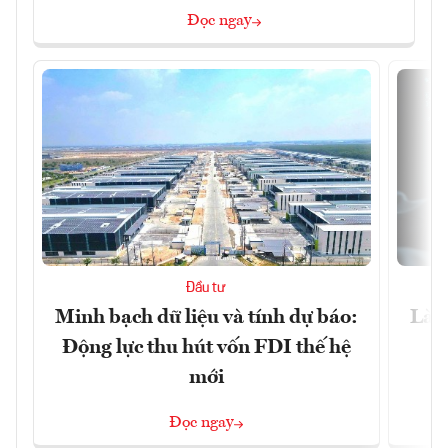
Đọc ngay
Đầu tư
Minh bạch dữ liệu và tính dự báo:
Làn
Động lực thu hút vốn FDI thế hệ
mới
Đọc ngay