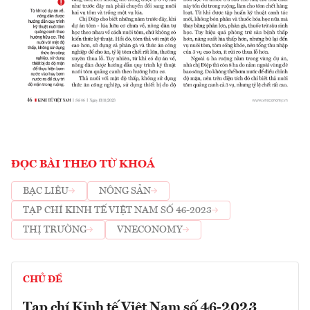
ĐỌC BÀI THEO TỪ KHOÁ
BẠC LIÊU
NÔNG SẢN
TẠP CHÍ KINH TẾ VIỆT NAM SỐ 46-2023
THỊ TRƯỜNG
VNECONOMY
CHỦ ĐỀ
Tạp chí Kinh tế Việt Nam số 46-2023