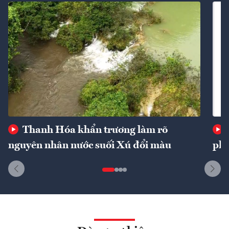
Thanh Hóa khẩn trương làm rõ
nguyên nhân nước suối Xú đổi màu
phí