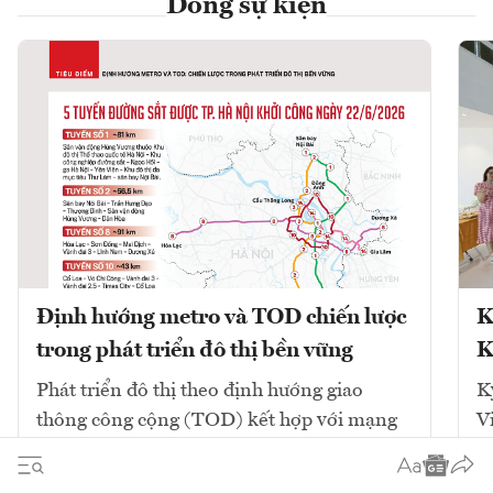
Dòng sự kiện
Định hướng metro và TOD chiến lược
K
trong phát triển đô thị bền vững
K
Phát triển đô thị theo định hướng giao
K
thông công cộng (TOD) kết hợp với mạng
V
lưới đường sắt đô thị (metro) là chiến lược
cốt lõi để giải quyết ùn tắc và tái cấu trúc