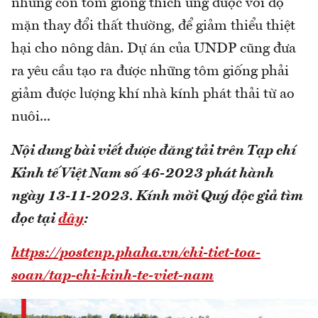
những con tôm giống thích ứng được với độ
mặn thay đổi thất thường, để giảm thiểu thiệt
hại cho nông dân. Dự án của UNDP cũng đưa
ra yêu cầu tạo ra được những tôm giống phải
giảm được lượng khí nhà kính phát thải từ ao
nuôi...
Nội dung bài viết được đăng tải trên Tạp chí
Kinh tế Việt Nam số 46-2023 phát hành
ngày 13-11-2023.
Kính mời Quý độc giả tìm
đọc tại
đây
:
https://postenp.phaha.vn/chi-tiet-toa-
soan/tap-chi-kinh-te-viet-nam