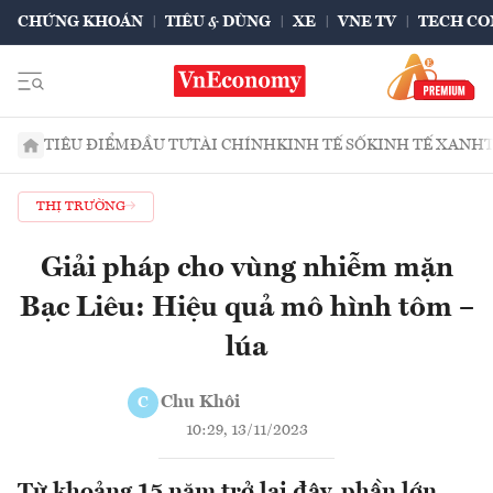
CHỨNG KHOÁN
TIÊU & DÙNG
XE
VNE TV
TECH CO
TIÊU ĐIỂM
ĐẦU TƯ
TÀI CHÍNH
KINH TẾ SỐ
KINH TẾ XANH
THỊ TRƯỜNG
Giải pháp cho vùng nhiễm mặn
Bạc Liêu: Hiệu quả mô hình tôm –
lúa
Chu Khôi
C
10:29, 13/11/2023
Từ khoảng 15 năm trở lại đây, phần lớn