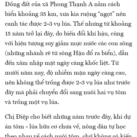
Đồng đất của xã Phong Thạnh A nằm cách
biển khoảng 35 km, xưa kia ruộng “ngọt” nên
canh tác được 2-3 vụ lúa. Thế nhưng từ khoảng
15 năm trở lại đây, do biến đổi khí hậu, cùng
với hiện tượng suy giảm mực nước các con sông
(những nhánh rẽ từ sông Hậu đổ ra biển), dẫn
đến xâm nhập mặt ngày càng khốc liệt. Từ
mười năm nay, độ nhiễm mặn ngày càng cao,
nên không thể trồng được 2-3 vụ lúa như trước
đây mà phải chuyển đổi sang nuôi hai vụ tôm
và trồng một vụ lúa.
Chị Điệp cho biết những năm trước đây, khi dự
án tôm - lúa hữu cơ chưa về, nông dân tự học
theo nhau về cách nuôi tôm, chứ không có kiến