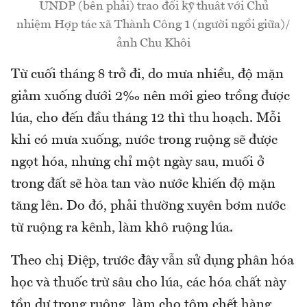
UNDP (bên phải) trao đổi kỹ thuât với Chủ
nhiệm Hợp tác xã Thành Công 1 (người ngồi giữa)/
ảnh Chu Khôi
Từ cuối tháng 8 trở đi, do mưa nhiều, độ mặn
giảm xuống dưới 2‰ nên mới gieo trồng được
lúa, cho đến đầu tháng 12 thì thu hoạch. Mỗi
khi có mưa xuống, nước trong ruộng sẽ được
ngọt hóa, nhưng chỉ một ngày sau, muối ở
trong đất sẽ hòa tan vào nước khiến độ mặn
tăng lên. Do đó, phải thường xuyên bơm nước
từ ruộng ra kênh, làm khô ruộng lúa.
Theo chị Điệp, trước đây vẫn sử dụng phân hóa
học và thuốc trừ sâu cho lúa, các hóa chất này
tồn dư trong ruộng, làm cho tôm chết hàng