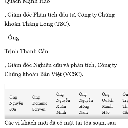
Quách Mạnh Hào
, Giám đốc Phân tích đầu tư, Công ty Chứng
khoán Thăng Long (TSC).
- Ông
Trịnh Thanh Cần
, Giám đốc Nghiên cứu và phân tích, Công ty
Chứng khoán Bản Việt (VCSC).
Ông
Ông
Ông
Ôn
Ông
Ông
Nguyễn
Nguyễn
Quách
Tr
Nguyễn
Dominic
Xuân
Hồng
Mạnh
Th
Sơn
Scriven
Minh
Nam
Hào
Cầ
Các vị khách mời đã có mặt tại tòa soạn, sau