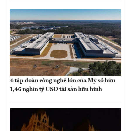
4 tập đoàn công nghệ lớn của Mỹ sở hữu
1,46 nghìn tỷ USD tài sản hữu hình