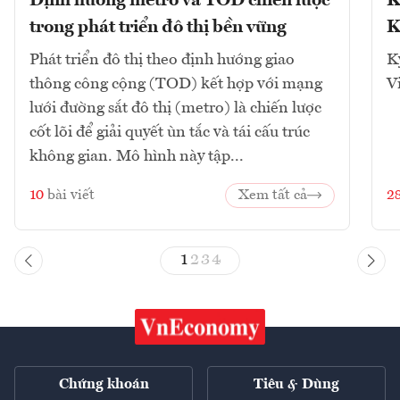
Định hướng metro và TOD chiến lược
K
trong phát triển đô thị bền vững
K
Phát triển đô thị theo định hướng giao
K
thông công cộng (TOD) kết hợp với mạng
V
lưới đường sắt đô thị (metro) là chiến lược
cốt lõi để giải quyết ùn tắc và tái cấu trúc
không gian. Mô hình này tập...
10
bài viết
Xem tất cả
2
1
2
3
4
Chứng khoán
Tiêu & Dùng