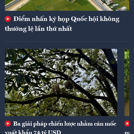
Điểm nhấn kỳ họp Quốc hội không
thường lệ lần thứ nhất
Ba giải pháp chiến lược nhằm cán mốc
xuất khẩu 74 tỷ USD
ngu