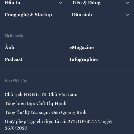
Đầu tư
Tiêu & Dùng
Quản trị số
Cafe BĐS
Thị trường
Kinh doanh
Kết nối
Tạp chí kinh tế Việt Nam
eMagazine
Nhà đầu tư
Du lịch
Công nghệ & Startup
Dân sinh
Tư vấn
Nông sản
Doanh nhân
Tư vấn Tiêu & Dùng
Infographics
Hạ tầng
Sức khỏe
Khung pháp lý
Doanh nghiệp
Địa phương
Thị trường
Bảo hiểm
Multimedia
Sự kiện
Nhân lực
Ảnh
eMagazine
Đẹp +
An sinh
Podcast
Infographics
Giải trí
Y tế
Nhà
Ban Biên tập
Ẩm thực
Chủ tịch HĐBT: TS. Chử Văn Lâm
Tổng biên tập: Chử Thị Hạnh
Tổng thư ký tòa soạn: Đào Quang Bính
Giấy phép Tạp chí điện tử số: 272/GP-BTTTT ngày
26/6/2020