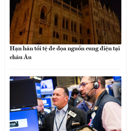
Hạn hán tồi tệ đe dọa nguồn cung điện tại
châu Âu