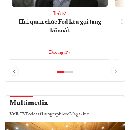
Thế giới
Hai quan chức Fed kêu gọi tăng
Ira
lãi suất
Đọc ngay
Multimedia
VnE TV
Podcast
Infographics
eMagazine