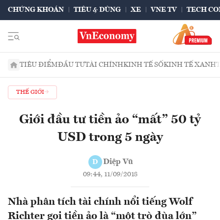
CHỨNG KHOÁN
TIÊU & DÙNG
XE
VNE TV
TECH CO
TIÊU ĐIỂM
ĐẦU TƯ
TÀI CHÍNH
KINH TẾ SỐ
KINH TẾ XANH
THẾ GIỚI
Giới đầu tư tiền ảo “mất” 50 tỷ
USD trong 5 ngày
Diệp Vũ
D
09:44, 11/09/2018
Nhà phân tích tài chính nổi tiếng Wolf
Richter gọi tiền ảo là “một trò đùa lớn”