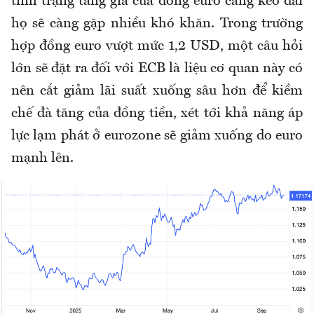
tình trạng tăng giá của đồng euro càng kéo dài
họ sẽ càng gặp nhiều khó khăn. Trong trường
hợp đồng euro vượt mức 1,2 USD, một câu hỏi
lớn sẽ đặt ra đối với ECB là liệu cơ quan này có
nên cắt giảm lãi suất xuống sâu hơn để kiềm
chế đà tăng của đồng tiền, xét tới khả năng áp
lực lạm phát ở eurozone sẽ giảm xuống do euro
mạnh lên.