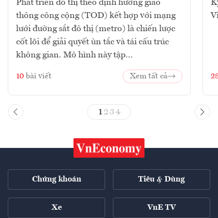
Phát triển đô thị theo định hướng giao
K
thông công cộng (TOD) kết hợp với mạng
V
lưới đường sắt đô thị (metro) là chiến lược
cốt lõi để giải quyết ùn tắc và tái cấu trúc
không gian. Mô hình này tập...
10
bài viết
Xem tất cả
2
1
2
3
4
Chứng khoán
Tiêu & Dùng
Xe
VnE TV