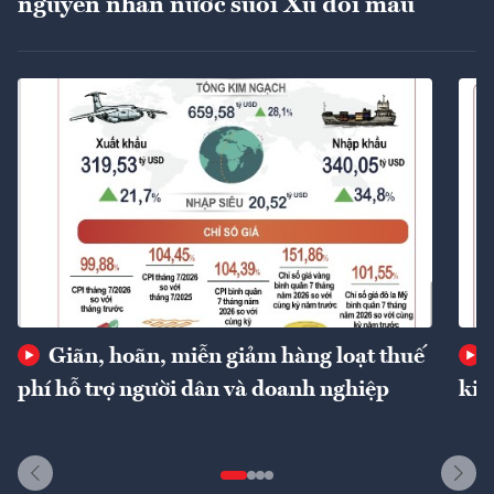
nguyên nhân nước suối Xú đổi màu
Giãn, hoãn, miễn giảm hàng loạt thuế
phí hỗ trợ người dân và doanh nghiệp
kin