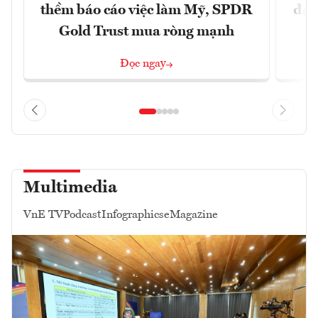
thềm báo cáo việc làm Mỹ, SPDR
đã 
Gold Trust mua ròng mạnh
Đọc ngay
Multimedia
VnE TV
Podcast
Infographics
eMagazine