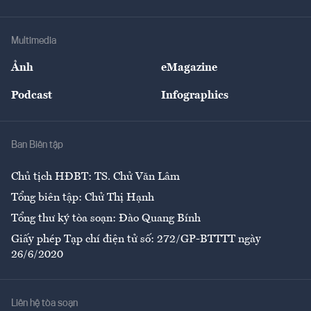
Tư vấn Tiêu & Dùng
Infographics
Hạ tầng
Sức khỏe
Khung pháp lý
Doanh nghiệp
Địa phương
Thị trường
Bảo hiểm
Multimedia
Sự kiện
Nhân lực
Ảnh
eMagazine
Đẹp +
An sinh
Podcast
Infographics
Giải trí
Y tế
Nhà
Ban Biên tập
Ẩm thực
Chủ tịch HĐBT: TS. Chử Văn Lâm
Tổng biên tập: Chử Thị Hạnh
Tổng thư ký tòa soạn: Đào Quang Bính
Giấy phép Tạp chí điện tử số: 272/GP-BTTTT ngày
26/6/2020
Liên hệ tòa soạn