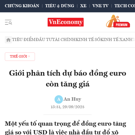
CHỨNG KHOÁN
TIÊU & DÙNG
XE
VNE TV
TECH CO
TIÊU ĐIỂM
ĐẦU TƯ
TÀI CHÍNH
KINH TẾ SỐ
KINH TẾ XANH
THẾ GIỚI
Giới phân tích dự báo đồng euro
còn tăng giá
An Huy
A
13:51, 29/09/2025
Một yếu tố quan trọng để đồng euro tăng
giá so với USD là việc nhà đầu tư đổ xô