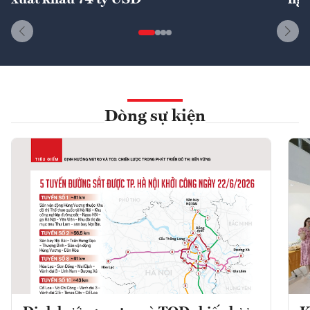
xuất khẩu 74 tỷ USD
ngu
Dòng sự kiện