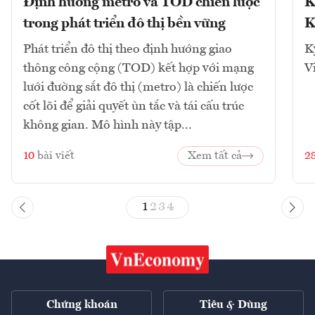
Định hướng metro và TOD chiến lược
K
trong phát triển đô thị bền vững
K
Phát triển đô thị theo định hướng giao
K
thông công cộng (TOD) kết hợp với mạng
V
lưới đường sắt đô thị (metro) là chiến lược
cốt lõi để giải quyết ùn tắc và tái cấu trúc
không gian. Mô hình này tập...
10
bài viết
Xem tất cả
2
1
2
3
4
Chứng khoán
Tiêu & Dùng