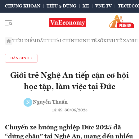
CHỨNG KHOÁN
TIÊU & DÙNG
XE
VNE TV
TECH CO
TIÊU ĐIỂM
ĐẦU TƯ
TÀI CHÍNH
KINH TẾ SỐ
KINH TẾ XANH
DÂN SINH
Giới trẻ Nghệ An tiếp cận cơ hội
học tập, làm việc tại Đức
Nguyễn Thuấn
N
14:49, 30/06/2025
Chuyến xe hướng nghiệp Đức 2025 đã
“dừng chân” tại Nghệ An, mang đến nhiều