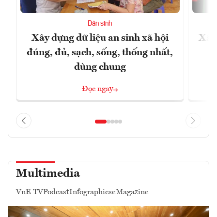
Dân sinh
Xây dựng dữ liệu an sinh xã hội
Xây
đúng, đủ, sạch, sống, thống nhất,
dùng chung
Đọc ngay
Multimedia
VnE TV
Podcast
Infographics
eMagazine