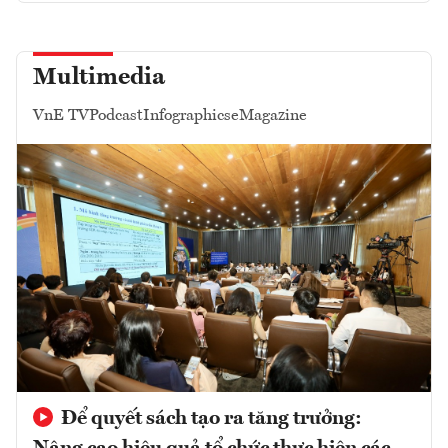
Multimedia
VnE TV
Podcast
Infographics
eMagazine
Để quyết sách tạo ra tăng trưởng: