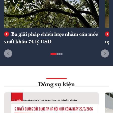
Ba giải pháp chiến lược nhằm cán mốc
xuất khẩu 74 tỷ USD
ngu
Dòng sự kiện