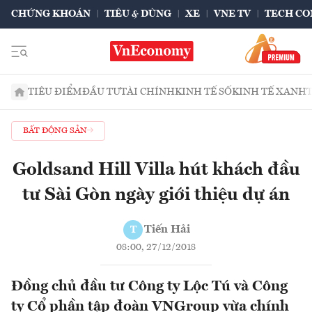
CHỨNG KHOÁN
TIÊU & DÙNG
XE
VNE TV
TECH CO
TIÊU ĐIỂM
ĐẦU TƯ
TÀI CHÍNH
KINH TẾ SỐ
KINH TẾ XANH
BẤT ĐỘNG SẢN
Goldsand Hill Villa hút khách đầu
tư Sài Gòn ngày giới thiệu dự án
Tiến Hải
T
08:00, 27/12/2018
Đồng chủ đầu tư Công ty Lộc Tú và Công
ty Cổ phần tập đoàn VNGroup vừa chính