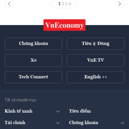
1
2
3
4
Chứng khoán
Tiêu & Dùng
Xe
VnE TV
Tech Connect
English ++
Tất cả chuyên mục
Kinh tế xanh
Tiêu điểm
Chuyển động xanh
Tài chính
Chứng khoán