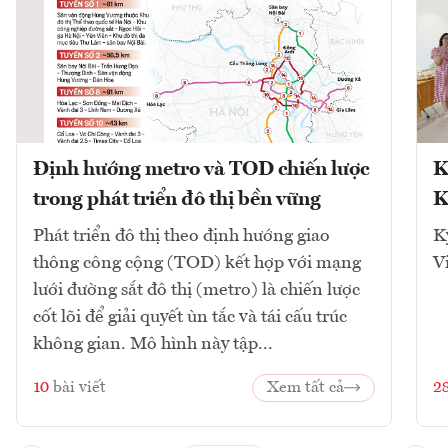
Định hướng metro và TOD chiến lược
K
trong phát triển đô thị bền vững
K
Phát triển đô thị theo định hướng giao
K
thông công cộng (TOD) kết hợp với mạng
V
lưới đường sắt đô thị (metro) là chiến lược
cốt lõi để giải quyết ùn tắc và tái cấu trúc
không gian. Mô hình này tập...
10
bài viết
Xem tất cả
2