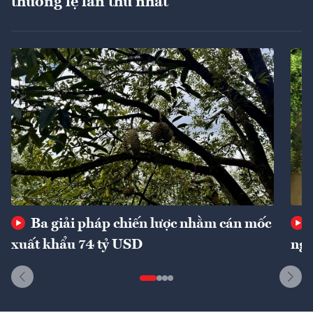
thường lệ lần thứ nhất
Ba giải pháp chiến lược nhằm cán mốc
xuất khẩu 74 tỷ USD
ngu