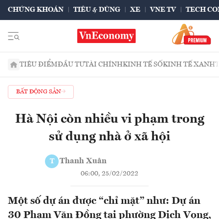
CHỨNG KHOÁN
TIÊU & DÙNG
XE
VNE TV
TECH CO
TIÊU ĐIỂM
ĐẦU TƯ
TÀI CHÍNH
KINH TẾ SỐ
KINH TẾ XANH
BẤT ĐỘNG SẢN
Hà Nội còn nhiều vi phạm trong
sử dụng nhà ở xã hội
Thanh Xuân
T
06:00, 25/02/2022
Một số dự án được “chỉ mặt” như: Dự án
30 Phạm Văn Đồng tại phường Dịch Vọng,