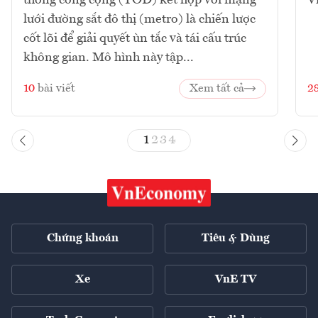
lưới đường sắt đô thị (metro) là chiến lược
cốt lõi để giải quyết ùn tắc và tái cấu trúc
không gian. Mô hình này tập...
10
bài viết
Xem tất cả
2
1
2
3
4
Chứng khoán
Tiêu & Dùng
Xe
VnE TV