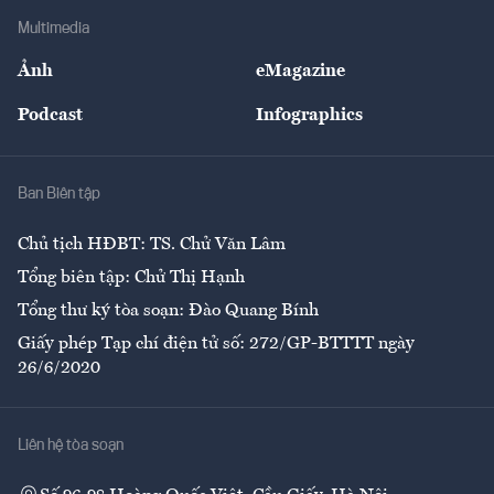
Địa phương
Thị trường
Bảo hiểm
Multimedia
Sự kiện
Nhân lực
Ảnh
eMagazine
Đẹp +
An sinh
Podcast
Infographics
Giải trí
Y tế
Nhà
Ban Biên tập
Ẩm thực
Chủ tịch HĐBT: TS. Chử Văn Lâm
Tổng biên tập: Chử Thị Hạnh
Tổng thư ký tòa soạn: Đào Quang Bính
Giấy phép Tạp chí điện tử số: 272/GP-BTTTT ngày
26/6/2020
Liên hệ tòa soạn