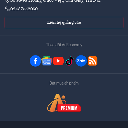
Số 96-98 Hoàng Quốc Việt, Cầu Giấy, Hà Nội
02437552050
Liên hệ quảng cáo
Theo dõi VnEconomy
Đặt mua ấn phẩm