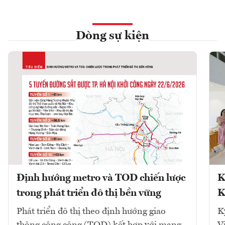
Dòng sự kiện
Định hướng metro và TOD chiến lược
K
trong phát triển đô thị bền vững
K
Phát triển đô thị theo định hướng giao
K
thông công cộng (TOD) kết hợp với mạng
V