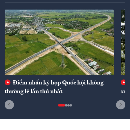
Điểm nhấn kỳ họp Quốc hội không
thường lệ lần thứ nhất
xuấ