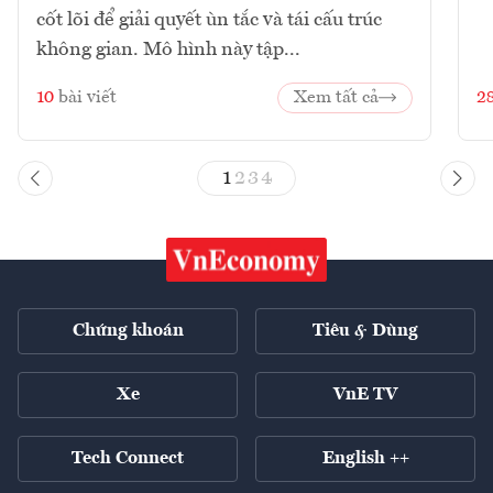
cốt lõi để giải quyết ùn tắc và tái cấu trúc
không gian. Mô hình này tập...
10
bài viết
Xem tất cả
2
1
2
3
4
Chứng khoán
Tiêu & Dùng
Xe
VnE TV
Tech Connect
English ++