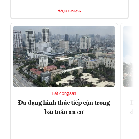
Đọc ngay
Bất động sản
Đa dạng hình thức tiếp cận trong
Hà
bài toán an cư
đặc