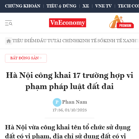
CHỨNG KHOÁN
TIÊU & DÙNG
XE
VNE TV
TECH CO
TIÊU ĐIỂM
ĐẦU TƯ
TÀI CHÍNH
KINH TẾ SỐ
KINH TẾ XANH
BẤT ĐỘNG SẢN
Hà Nội công khai 17 trường hợp vi
phạm pháp luật đất đai
Phan Nam
P
17:56, 01/10/2025
Hà Nội vừa công khai tên tổ chức sử dụng
đất có vi phạm, địa chỉ sử dụng đất có vi