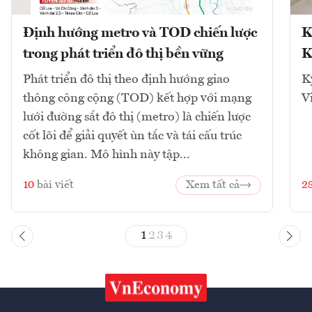
Định hướng metro và TOD chiến lược
K
trong phát triển đô thị bền vững
K
Phát triển đô thị theo định hướng giao
K
thông công cộng (TOD) kết hợp với mạng
V
lưới đường sắt đô thị (metro) là chiến lược
cốt lõi để giải quyết ùn tắc và tái cấu trúc
không gian. Mô hình này tập...
10
bài viết
Xem tất cả
2
1
2
3
4