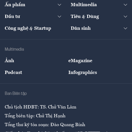
Kinh tế
Chuyển động
Ấn phẩm
Multimedia
Khung pháp lý
Start-up
Dự án
Công nghiệp
Chuyển động 24h
Đối thoại
The Guide
Video
Đầu tư
Tiêu & Dùng
Quản trị số
Cafe BĐS
Thị trường
Kinh doanh
Kết nối
Tạp chí kinh tế Việt Nam
eMagazine
Nhà đầu tư
Du lịch
Công nghệ & Startup
Dân sinh
Tư vấn
Nông sản
Doanh nhân
Tư vấn Tiêu & Dùng
Infographics
Hạ tầng
Sức khỏe
Khung pháp lý
Doanh nghiệp
Địa phương
Thị trường
Bảo hiểm
Multimedia
Sự kiện
Nhân lực
Ảnh
eMagazine
Đẹp +
An sinh
Podcast
Infographics
Giải trí
Y tế
Nhà
Ban Biên tập
Ẩm thực
Chủ tịch HĐBT: TS. Chử Văn Lâm
Tổng biên tập: Chử Thị Hạnh
Tổng thư ký tòa soạn: Đào Quang Bính