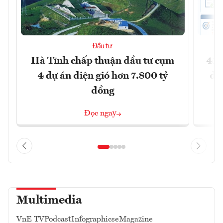
Đầu tư
Hà Tĩnh chấp thuận đầu tư cụm
41 
4 dự án điện gió hơn 7.800 tỷ
đồ
đồng
Đọc ngay
Multimedia
VnE TV
Podcast
Infographics
eMagazine