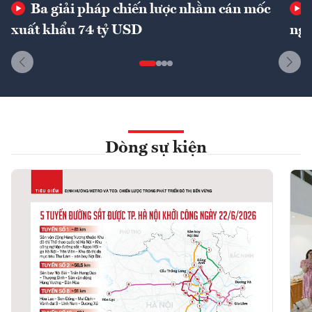
Ba giải pháp chiến lược nhằm cán mốc
xuất khẩu 74 tỷ USD
ngu
Dòng sự kiện