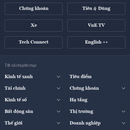
Chứng khoán
Tiêu & Dùng
Xe
VnE TV
Tech Connect
English ++
Tất cả chuyên mục
Kinh tế xanh
Tiêu điểm
Chuyển động xanh
Tài chính
Chứng khoán
Pháp lý
Ngân hàng
Doanh nghiệp niêm yết
Kinh tế số
Hạ tầng
Thương hiệu xanh
Thị trường vốn
Thị trường
Sản phẩm - Thị trường
Bất động sản
Thị trường
Diễn đàn
Thuế
Đầu tư
Tài sản số
Chính sách
Xuất nhập khẩu
Thế giới
Doanh nghiệp
Bảo hiểm
Quốc tế
Dịch vụ số
Thị trường
Khung pháp lý