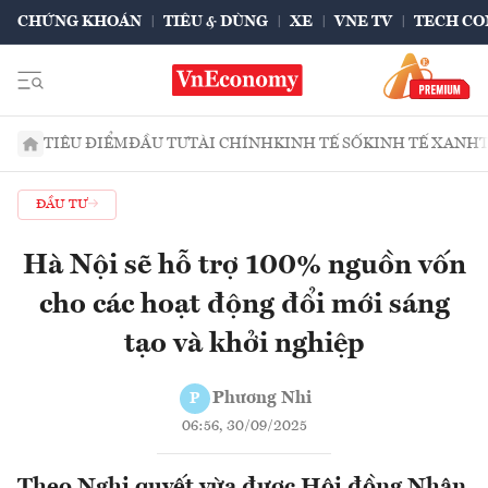
CHỨNG KHOÁN
TIÊU & DÙNG
XE
VNE TV
TECH CO
TIÊU ĐIỂM
ĐẦU TƯ
TÀI CHÍNH
KINH TẾ SỐ
KINH TẾ XANH
ĐẦU TƯ
Hà Nội sẽ hỗ trợ 100% nguồn vốn
cho các hoạt động đổi mới sáng
tạo và khởi nghiệp
Phương Nhi
P
06:56, 30/09/2025
Theo Nghị quyết vừa được Hội đồng Nhân