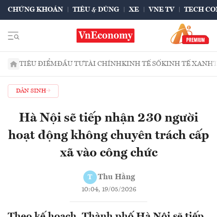
CHỨNG KHOÁN
TIÊU & DÙNG
XE
VNE TV
TECH CO
TIÊU ĐIỂM
ĐẦU TƯ
TÀI CHÍNH
KINH TẾ SỐ
KINH TẾ XANH
DÂN SINH
Hà Nội sẽ tiếp nhận 230 người
hoạt động không chuyên trách cấp
xã vào công chức
Thu Hằng
T
10:04, 19/05/2026
Theo kế hoạch, Thành phố Hà Nội sẽ tiếp