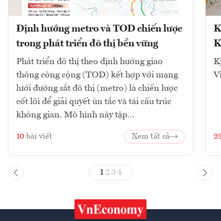
Định hướng metro và TOD chiến lược
K
trong phát triển đô thị bền vững
K
Phát triển đô thị theo định hướng giao
K
thông công cộng (TOD) kết hợp với mạng
V
lưới đường sắt đô thị (metro) là chiến lược
cốt lõi để giải quyết ùn tắc và tái cấu trúc
không gian. Mô hình này tập...
10
bài viết
Xem tất cả
2
1
2
3
4