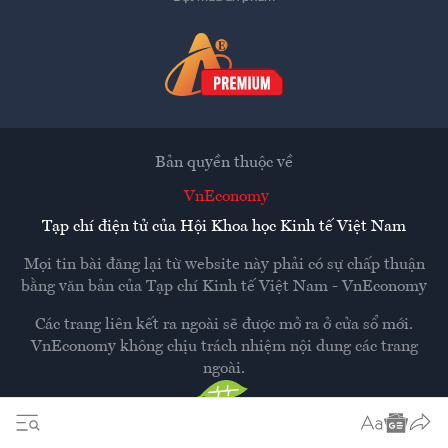
Bản quyền thuộc về
VnEconomy
Tạp chí điện tử của Hội Khoa học Kinh tế Việt Nam
Mọi tin bài đăng lại từ website này phải có sự chấp thuận
bằng văn bản của
Tạp chí Kinh tế Việt Nam - VnEconomy
Các trang liên kết ra ngoài sẽ được mở ra ở cửa sổ mới.
VnEconomy không chịu trách nhiệm nội dung các trang
ngoài.