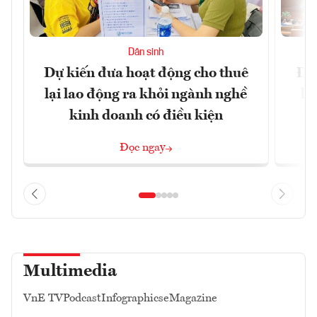
Dân sinh
Dự kiến đưa hoạt động cho thuê
Đề 
lại lao động ra khỏi ngành nghề
hà
kinh doanh có điều kiện
n
Đọc ngay
Multimedia
VnE TV
Podcast
Infographics
eMagazine