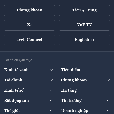
Chứng khoán
Tiêu & Dùng
Xe
VnE TV
Tech Connect
English ++
Tất cả chuyên mục
Kinh tế xanh
Tiêu điểm
Chuyển động xanh
Tài chính
Chứng khoán
Pháp lý
Ngân hàng
Doanh nghiệp niêm yết
Kinh tế số
Hạ tầng
Thương hiệu xanh
Thị trường vốn
Thị trường
Sản phẩm - Thị trường
Bất động sản
Thị trường
Diễn đàn
Thuế
Đầu tư
Tài sản số
Chính sách
Xuất nhập khẩu
Thế giới
Doanh nghiệp
Bảo hiểm
Quốc tế