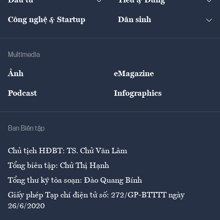
Đầu tư
Tiêu & Dùng
Quản trị số
Cafe BĐS
Thị trường
Kinh doanh
Kết nối
Tạp chí kinh tế Việt Nam
eMagazine
Nhà đầu tư
Du lịch
Công nghệ & Startup
Dân sinh
Tư vấn
Nông sản
Doanh nhân
Tư vấn Tiêu & Dùng
Infographics
Hạ tầng
Sức khỏe
Khung pháp lý
Doanh nghiệp
Địa phương
Thị trường
Bảo hiểm
Multimedia
Sự kiện
Nhân lực
Ảnh
eMagazine
Đẹp +
An sinh
Podcast
Infographics
Giải trí
Y tế
Nhà
Ban Biên tập
Ẩm thực
Chủ tịch HĐBT: TS. Chử Văn Lâm
Tổng biên tập: Chử Thị Hạnh
Tổng thư ký tòa soạn: Đào Quang Bính
Giấy phép Tạp chí điện tử số: 272/GP-BTTTT ngày
26/6/2020