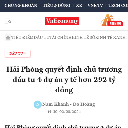
CHỨNG KHOÁN
TIÊU & DÙNG
XE
VNE TV
TECH CO
TIÊU ĐIỂM
ĐẦU TƯ
TÀI CHÍNH
KINH TẾ SỐ
KINH TẾ XANH
ĐẦU TƯ
Hải Phòng quyết định chủ trương
đầu tư 4 dự án y tế hơn 292 tỷ
đồng
Nam Khánh - Đỗ Hoàng
N
14:30, 02/08/2024
Hải Phòng quyết định chủ trương 4 dự án