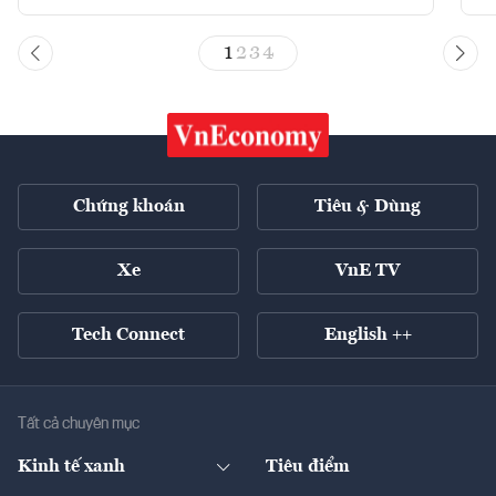
1
2
3
4
Chứng khoán
Tiêu & Dùng
Xe
VnE TV
Tech Connect
English ++
Tất cả chuyên mục
Kinh tế xanh
Tiêu điểm