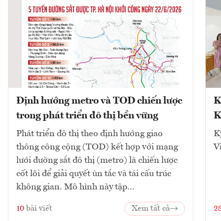
Định hướng metro và TOD chiến lược
K
trong phát triển đô thị bền vững
K
Phát triển đô thị theo định hướng giao
K
thông công cộng (TOD) kết hợp với mạng
V
lưới đường sắt đô thị (metro) là chiến lược
cốt lõi để giải quyết ùn tắc và tái cấu trúc
không gian. Mô hình này tập...
10
bài viết
Xem tất cả
2