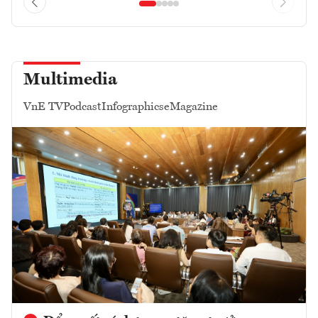
Multimedia
VnE TV
Podcast
Infographics
eMagazine