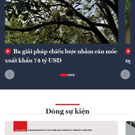
Ba giải pháp chiến lược nhằm cán mốc
xuất khẩu 74 tỷ USD
ngu
Dòng sự kiện