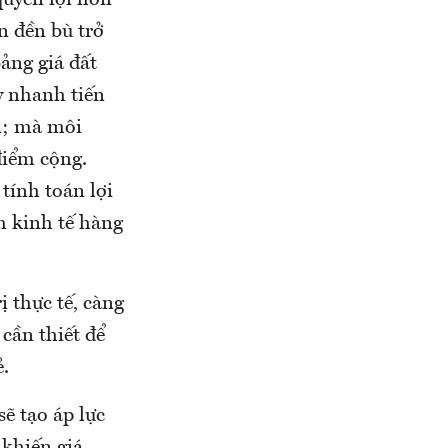
quyền lợi hơn
n đền bù trở
ảng giá đất
y nhanh tiến
ớn; mà môi
điểm cộng.
tính toán lợi
m kinh tế hàng
ị thực tế, càng
cần thiết để
ẻ.
ẽ tạo áp lực