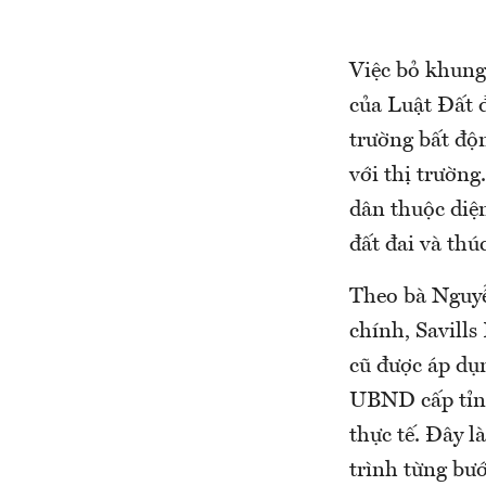
Việc bỏ khung 
của Luật Đất đ
trường bất độ
với thị trường
dân thuộc diệ
đất đai và thú
Theo bà Nguyễ
chính, Savill
cũ được áp dụ
UBND cấp tỉnh
thực tế. Đây l
trình từng bư