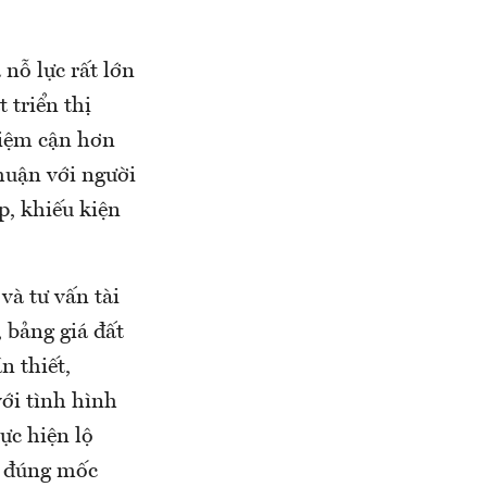
 nỗ lực rất lớn
 triển thị
tiệm cận hơn
thuận với người
p, khiếu kiện
à tư vấn tài
 bảng giá đất
n thiết,
ới tình hình
ực hiện lộ
g đúng mốc