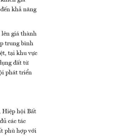
 khiến giá
 đến khả năng
c lên giá thành
p trung bình
t, tại khu vực
dụng đất từ
i phát triển
, Hiệp hội Bất
đủ các tác
ất phù hợp với