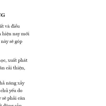
NG
ất và điều
à hiện nay mới
 này sẽ góp
học, xuất phát
n cải thiện,
 khả năng xảy
 chủ yếu do
y sẽ phải cân