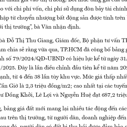
hi tham gia vào thị trường. Bởi mức tăng giá của b
o với chi phí vốn, chi phí sử dụng đòn bảy tài chín
nhập từ chuyển nhượng bất động sản được tính trên 
i thị trường”, bà Vân nhận định.
 bà Đỗ Thị Thu Giang, Giám đốc, Bộ phận tư vấn 
Nam chia sẻ rằng vừa qua, TP.HCM đã công bố bảng 
nh số 79/2024/QĐ-UBND có hiệu lực kể từ ngày 31
/2025. Đây là lần điều chỉnh đầu tiên kể từ năm 2
ạnh, từ 4 đến 38 lần tùy khu vực. Mức giá thấp nhấ
ần Giờ là 2,3 triệu đồng/m2; cao nhất tại các tuyế
ư Đồng Khởi, Lê Lợi và Nguyễn Huệ đạt 687,2 triệ
, bảng giá đất mới mang lại nhiều tác động đến cá
au trên thị trường, từ người dân, doanh nghiệp đến