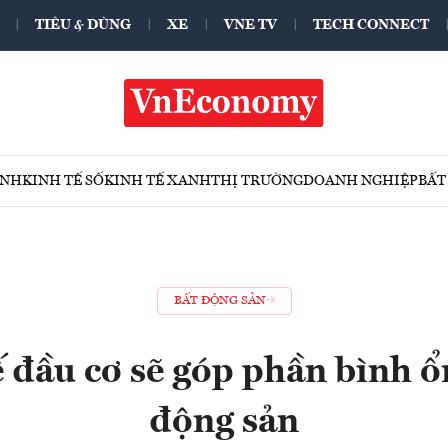
TIÊU & DÙNG
XE
VNE TV
TECH CONNECT
ÍNH
KINH TẾ SỐ
KINH TẾ XANH
THỊ TRƯỜNG
DOANH NGHIỆP
BẤT
BẤT ĐỘNG SẢN
 đầu cơ sẽ góp phần bình ổn
động sản