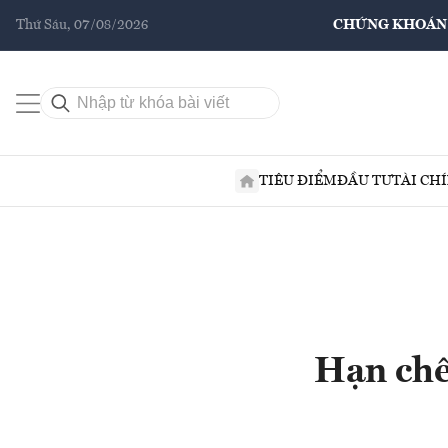
Thứ Sáu, 07/08/2026
CHỨNG KHOÁN
TIÊU ĐIỂM
ĐẦU TƯ
TÀI CH
Hạn chế