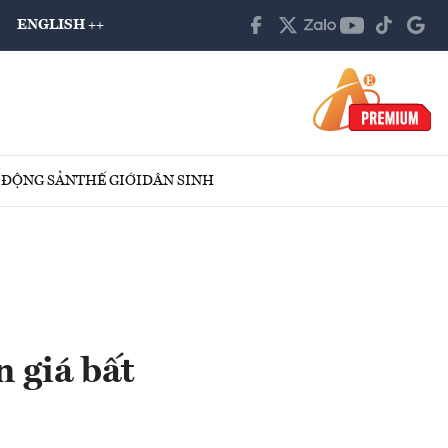
ENGLISH ++
 ĐỘNG SẢN
THẾ GIỚI
DÂN SINH
 giá bất