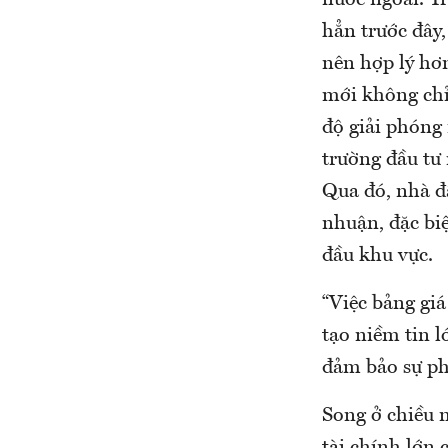
nước ngoài. T
hẳn trước đây,
nên hợp lý hơn
mới không chỉ
độ giải phóng 
trường đầu tư
Qua đó, nhà đầ
nhuận, đặc bi
đầu khu vực.
“Việc bảng giá
tạo niềm tin l
đảm bảo sự phá
Song ở chiều n