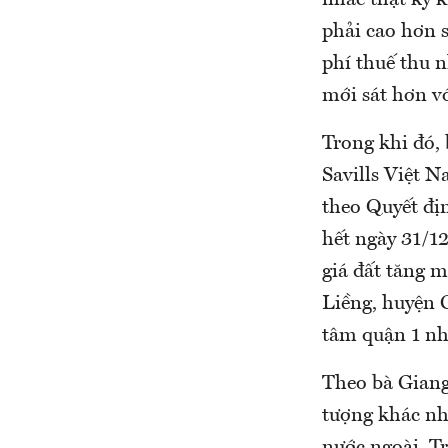
nhắc thật kỹ k
phải cao hơn s
phí thuế thu 
mới sát hơn vớ
Trong khi đó,
Savills Việt 
theo Quyết đị
hết ngày 31/12
giá đất tăng m
Liềng, huyện C
tâm quận 1 nh
Theo bà Giang
tượng khác nh