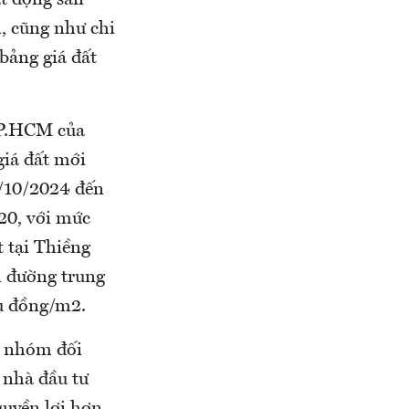
ất động sản
h, cũng như chi
bảng giá đất
TP.HCM của
giá đất mới
/10/2024 đến
020, với mức
t tại Thiềng
n đường trung
u đồng/m2.
c nhóm đối
 nhà đầu tư