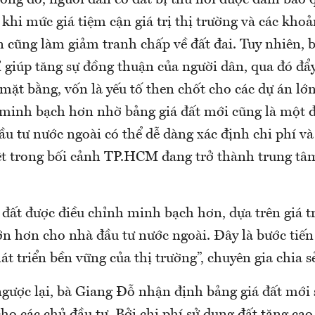
rong đó, người dân có đất bị thu hồi được đảm bảo 
 khi mức giá tiệm cận giá trị thị trường và các khoả
 cũng làm giảm tranh chấp về đất đai. Tuy nhiên, b
 giúp tăng sự đồng thuận của người dân, qua đó đẩ
mặt bằng, vốn là yếu tố then chốt cho các dự án l
 minh bạch hơn nhờ bảng giá đất mới cũng là một 
u tư nước ngoài có thể dễ dàng xác định chi phí và 
ệt trong bối cảnh TP.HCM đang trở thành trung tâ
 đất được điều chỉnh minh bạch hơn, dựa trên giá tr
ớn hơn cho nhà đầu tư nước ngoài. Đây là bước tiến 
t triển bền vững của thị trường”, chuyên gia chia s
gược lại, bà Giang Đỗ nhận định bảng giá đất mới s