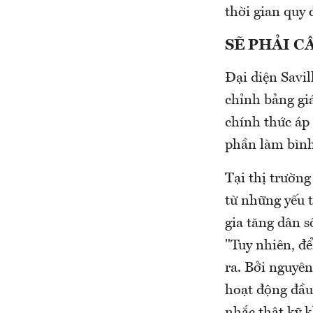
thời gian quy 
SẼ PHẢI C
Đại diện Savil
chỉnh bảng gi
chính thức áp 
phần làm bình
Tại thị trường
từ những yếu t
gia tăng dân s
"Tuy nhiên, để
ra. Bởi nguyên
hoạt động đầu 