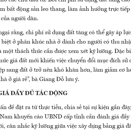
cho các chủ đầu tư. Bởi chi phí sử dụng đất tăng cao
m bất động sản leo thang, làm ảnh hưởng trực tiếp
 của người dân.
ngại rằng, chi phí sử dụng đất tăng có thể gây áp lự
 biệt ở phân khúc nhà ở dành cho người có thu nhậ
à một thách thức cần được xem xét kỹ lưỡng. Đặc biệ
mức giá đất mới khiến việc chuyển đổi mục đích sử 
ệp sang đất ở trở nên khó khăn hơn, làm giảm cơ hộ
à ở giá rẻ”, bà Giang Đỗ lưu ý.
GIÁ ĐẦY ĐỦ TÁC ĐỘNG
n đề đặt ra từ thực tiễn, chia sẻ tại sự kiện gần đây
 Nam khuyến cáo UBND cấp tỉnh cần đánh giá đầy 
i, cân nhắc kỹ lưỡng giữa việc xây dựng bảng giá đ