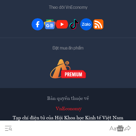
Theo dõi VnEconomy
Đặt mua ấn phẩm
Bản quyền thuộc về
VnEconomy
Tạp chí điện tử của Hội Khoa học Kinh tế Việt Nam
Mọi tin bài đăng lại từ website này phải có sự chấp thuận