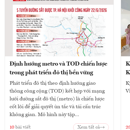
Định hướng metro và TOD chiến lược
K
trong phát triển đô thị bền vững
K
Phát triển đô thị theo định hướng giao
K
thông công cộng (TOD) kết hợp với mạng
V
lưới đường sắt đô thị (metro) là chiến lược
cốt lõi để giải quyết ùn tắc và tái cấu trúc
không gian. Mô hình này tập...
10
bài viết
Xem tất cả
2