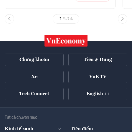
1
2
3
4
Chứng khoán
Tiêu & Dùng
Xe
VnE TV
Tech Connect
English ++
Tất cả chuyên mục
Kinh tế xanh
Tiêu điểm