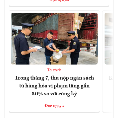
Tài chính
Trong tháng 7, thu nộp ngân sách
Khô
từ hàng hóa vi phạm tăng gần
xu
50% so với cùng kỳ
Đọc ngay