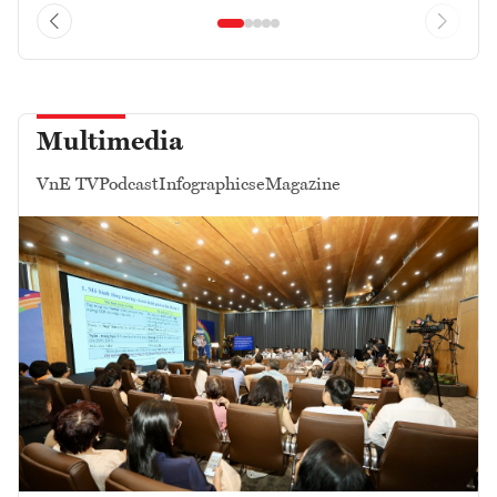
Multimedia
VnE TV
Podcast
Infographics
eMagazine