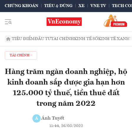
CHỨNG KHOÁN
TIÊU & DÙNG
XE
VNE TV
TECH CO
TIÊU ĐIỂM
ĐẦU TƯ
TÀI CHÍNH
KINH TẾ SỐ
KINH TẾ XANH
TÀI CHÍNH
Hàng trăm ngàn doanh nghiệp, hộ
kinh doanh sắp được gia hạn hơn
125.000 tỷ thuế, tiền thuê đất
trong năm 2022
Ánh Tuyết
Á
11:44, 26/03/2022