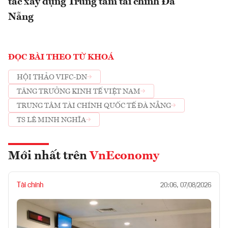
tác xây dựng Trung tâm tài chính Đà
Nẵng
ĐỌC BÀI THEO TỪ KHOÁ
HỘI THẢO VIFC-DN
TĂNG TRƯỞNG KINH TẾ VIỆT NAM
TRUNG TÂM TÀI CHÍNH QUỐC TẾ ĐÀ NẴNG
TS LÊ MINH NGHĨA
Mới nhất trên
VnEconomy
Tài chính
20:06, 07/08/2026