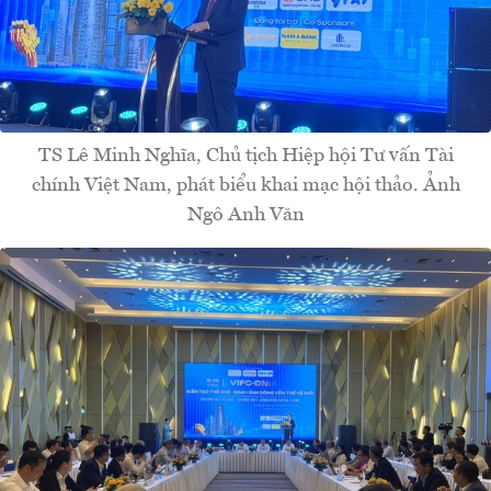
TS Lê Minh Nghĩa, Chủ tịch Hiệp hội Tư vấn Tài
chính Việt Nam, phát biểu khai mạc hội thảo. Ảnh
Ngô Anh Văn