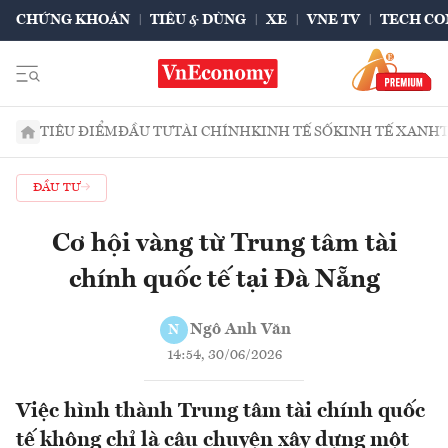
CHỨNG KHOÁN
TIÊU & DÙNG
XE
VNE TV
TECH CO
TIÊU ĐIỂM
ĐẦU TƯ
TÀI CHÍNH
KINH TẾ SỐ
KINH TẾ XANH
ĐẦU TƯ
Cơ hội vàng từ Trung tâm tài
chính quốc tế tại Đà Nẵng
Ngô Anh Văn
N
14:54, 30/06/2026
Việc hình thành Trung tâm tài chính quốc
tế không chỉ là câu chuyện xây dựng một