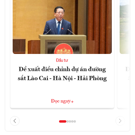
Đầu tư
Đề xuất điều chỉnh dự án đường
Đồn
sắt Lào Cai - Hà Nội - Hải Phòng
3 
Đọc ngay