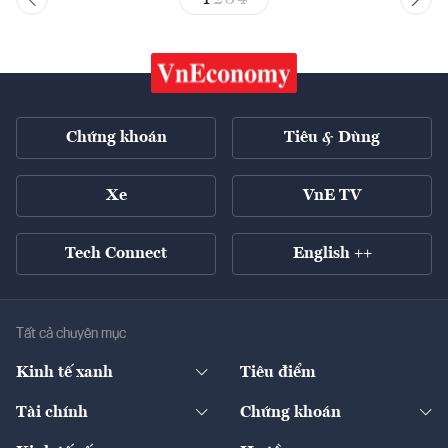
Chứng khoán
Tiêu & Dùng
Xe
VnE TV
Tech Connect
English ++
Tất cả chuyên mục
Kinh tế xanh
Tiêu điểm
Chuyển động xanh
Tài chính
Chứng khoán
Pháp lý
Ngân hàng
Doanh nghiệp niêm yết