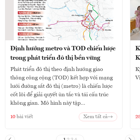
Định hướng metro và TOD chiến lược
K
trong phát triển đô thị bền vững
K
Phát triển đô thị theo định hướng giao
K
thông công cộng (TOD) kết hợp với mạng
V
lưới đường sắt đô thị (metro) là chiến lược
cốt lõi để giải quyết ùn tắc và tái cấu trúc
không gian. Mô hình này tập...
10
bài viết
Xem tất cả
2
1
2
3
4