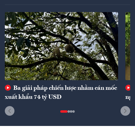
Ba giải pháp chiến lược nhằm cán mốc
xuất khẩu 74 tỷ USD
ngu