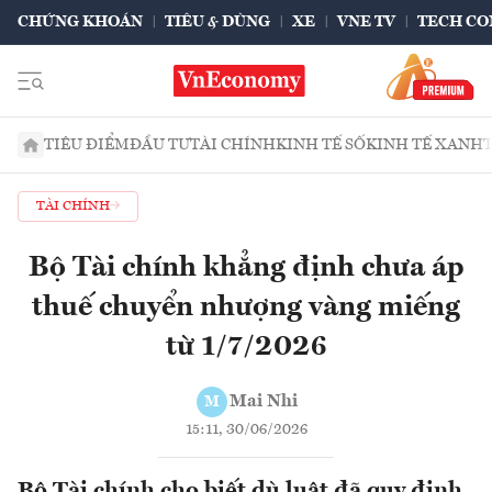
CHỨNG KHOÁN
TIÊU & DÙNG
XE
VNE TV
TECH CO
TIÊU ĐIỂM
ĐẦU TƯ
TÀI CHÍNH
KINH TẾ SỐ
KINH TẾ XANH
TÀI CHÍNH
Bộ Tài chính khẳng định chưa áp
thuế chuyển nhượng vàng miếng
từ 1/7/2026
Mai Nhi
M
15:11, 30/06/2026
Bộ Tài chính cho biết dù luật đã quy định