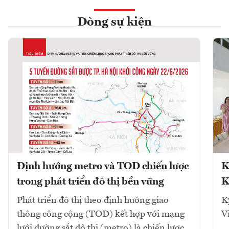
Dòng sự kiện
Định hướng metro và TOD chiến lược
K
trong phát triển đô thị bền vững
K
Phát triển đô thị theo định hướng giao
K
thông công cộng (TOD) kết hợp với mạng
V
lưới đường sắt đô thị (metro) là chiến lược