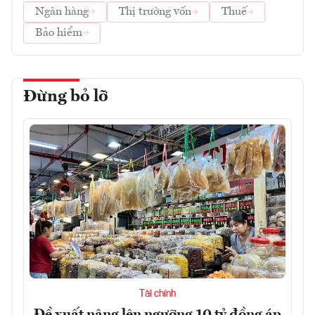
Ngân hàng
Thị trường vốn
Thuế
Bảo hiểm
Đừng bỏ lỡ
Tài chính
Đề xuất nâng lên ngưỡng 10 tỷ đồng áp