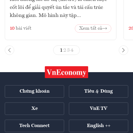
cốt lõi để giải quyết ùn tắc và tái cấu trúc
không gian. Mô hình này tập...
10
bài viết
Xem tất cả
2
1
2
3
4
Chứng khoán
Tiêu & Dùng
Xe
VnE TV
Tech Connect
English ++