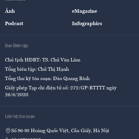
Sự kiện
Nhân lực
Ảnh
eMagazine
Đẹp +
An sinh
Podcast
Infographics
Giải trí
Y tế
Nhà
Ban Biên tập
Ẩm thực
Chủ tịch HĐBT: TS. Chử Văn Lâm
Tổng biên tập: Chử Thị Hạnh
Tổng thư ký tòa soạn: Đào Quang Bính
Giấy phép Tạp chí điện tử số: 272/GP-BTTTT ngày
26/6/2020
Liên hệ tòa soạn
Số 96-98 Hoàng Quốc Việt, Cầu Giấy, Hà Nội