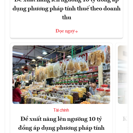
dụng phương pháp tính thuế theo doanh
thu
Đọc ngay
Tài chính
Đề xuất nâng lên ngưỡng 10 tỷ
Khô
đồng áp dụng phương pháp tính
xu