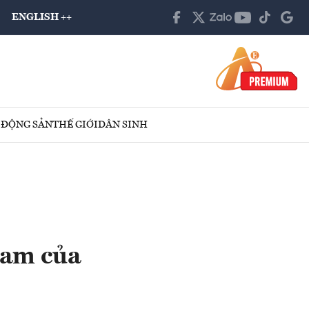
ENGLISH ++
 ĐỘNG SẢN
THẾ GIỚI
DÂN SINH
Nam của