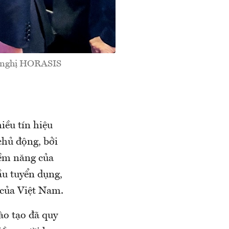
i nghị HORASIS
iều tín hiệu
chủ động, bởi
iềm năng của
ầu tuyển dụng,
 của Việt Nam.
ào tạo đã quy