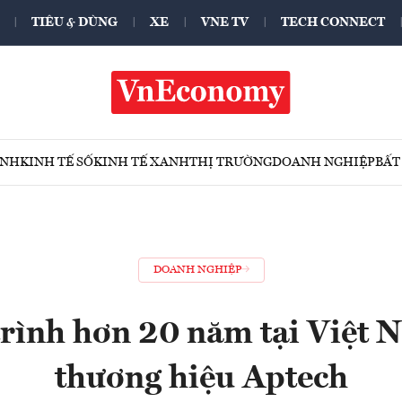
TIÊU & DÙNG
XE
VNE TV
TECH CONNECT
ÍNH
KINH TẾ SỐ
KINH TẾ XANH
THỊ TRƯỜNG
DOANH NGHIỆP
BẤT
DOANH NGHIỆP
rình hơn 20 năm tại Việt 
thương hiệu Aptech