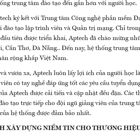
ống trung tâm đào tạo đến gần hơn với người học.
tech ký kết với Trung tâm Công nghệ phần mềm Đ
i đào tạo lập trình viên và Quản trị mạng. Chỉ tro
 đầu tiên được triển khai, Aptech đã chào mừng nhữ
i, Cần Thơ, Đà Nẵng.. Đến nay, hệ thống trung tâ
nhân rộng khắp Việt Nam.
à vươn xa, Aptech luôn lấy lợi ích của người học là
viên có tay nghề đáp ứng tốt các yêu cầu tuyển dụn
của Aptech được cải tiến và cập nhật đều đặn. Các 
đào tạo trực tiếp cho đội ngũ giảng viên của trung t
 của hệ thống được đảm bảo nhất.
H XÂY DỰNG NIỀM TIN CHO THƯƠNG HIỆ