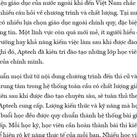
ệu giáo dục của nước ngoài khi đến Việt Nam chắc
hiều câu hỏi về chương trình và chất lượng. Tại nư
ó nhiều lựa chọn giáo dục ngoài chính quy, đặc biệ
ng tin. Một lĩnh vực còn quá mới mẻ, ít người hiểu
rường hay khả năng kiếm việc làm sau khi được đào
i đó, Aptech đã kiên trì đào tạo những lớp học viê
của chính mình.
uẩn mọi thứ từ nội dung chương trình đến thi cử và
rung tâm trong hệ thống toàn cầu có chất lượng g
ên sau khi được đào tạo chuyên sâu, sẽ tuân thủ th
Aptech cung cấp. Lượng kiến thức và kỹ năng mà họ
 buổi học đều được quy chuẩn thành hệ thống bài g
p. Mỗi học kỳ, học viên cần hoàn thành bài thi kiế
ể hiện rõ kỹ năng thực tế của mỗi bạn. Nhiều học v