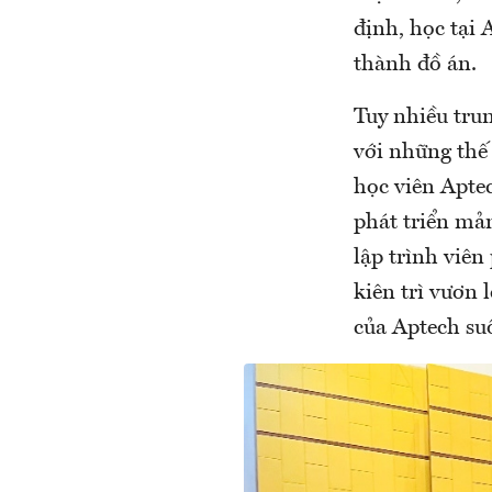
định, học tại 
thành đồ án.
Tuy nhiều tru
với những thế
học viên Aptec
phát triển mả
lập trình viê
kiên trì vươn 
của Aptech su