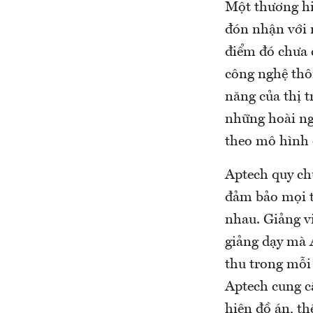
Một thương hi
đón nhận với n
điểm đó chưa c
công nghệ thô
năng của thị t
những hoài ngh
theo mô hình 
Aptech quy ch
đảm bảo mọi t
nhau. Giảng vi
giảng dạy mà 
thu trong mỗi
Aptech cung cấ
hiện đồ án, th