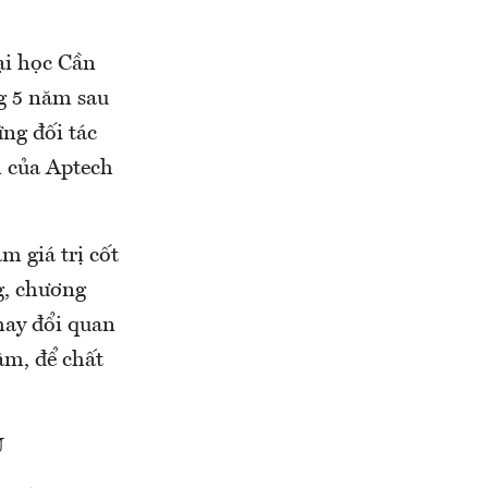
ại học Cần
ng 5 năm sau
ng đối tác
m của Aptech
m giá trị cốt
g, chương
thay đổi quan
âm, để chất
U