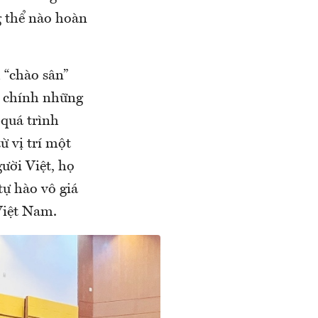
g thể nào hoàn
 “chào sân”
, chính những
 quá trình
 vị trí một
ười Việt, họ
tự hào vô giá
Việt Nam.