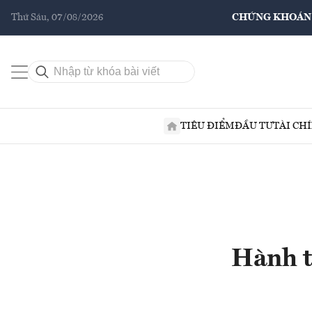
Thứ Sáu, 07/08/2026
CHỨNG KHOÁN
TIÊU ĐIỂM
ĐẦU TƯ
TÀI CH
Hành t