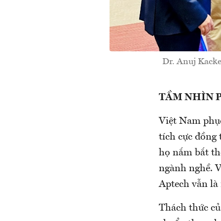
Dr. Anuj Kack
TẦM NHÌN 
Việt Nam phục
tích cực đồng
họ nắm bắt th
ngành nghề. V
Aptech vẫn là
Thách thức củ