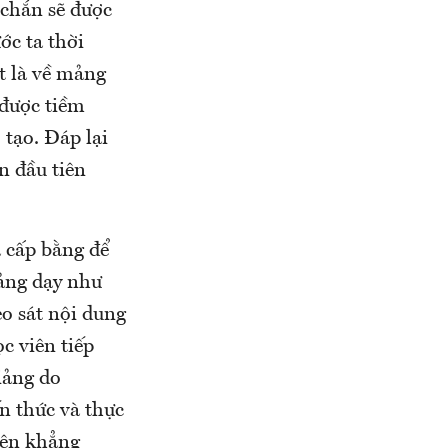
 chắn sẽ được
ớc ta thời
t là về mảng
 được tiềm
 tạo. Đáp lại
n đầu tiên
 cấp bằng để
iảng dạy như
eo sát nội dung
c viên tiếp
iảng do
n thức và thực
iên khẳng