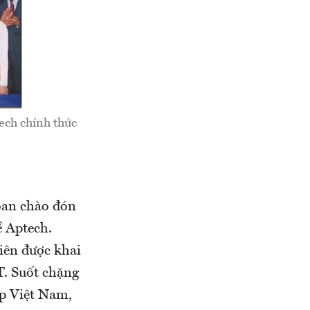
ech chính thức
oan chào đón
ề Aptech.
tiên được khai
T. Suốt chặng
ắp Việt Nam,