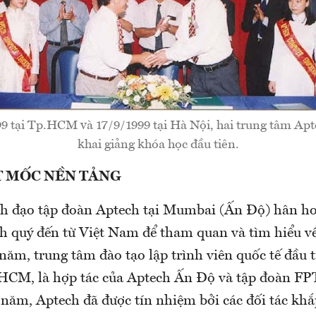
9 tại Tp.HCM và 17/9/1999 tại Hà Nội, hai trung tâm Apt
khai giảng khóa học đầu tiên.
 MỐC NỀN TẢNG
h đạo tập đoàn Aptech tại Mumbai (Ấn Độ) hân h
h quý đến từ Việt Nam để tham quan và tìm hiểu v
ăm, trung tâm đào tạo lập trình viên quốc tế đầu 
.HCM, là hợp tác của Aptech Ấn Độ và tập đoàn FP
năm, Aptech đã được tín nhiệm bởi các đối tác kh