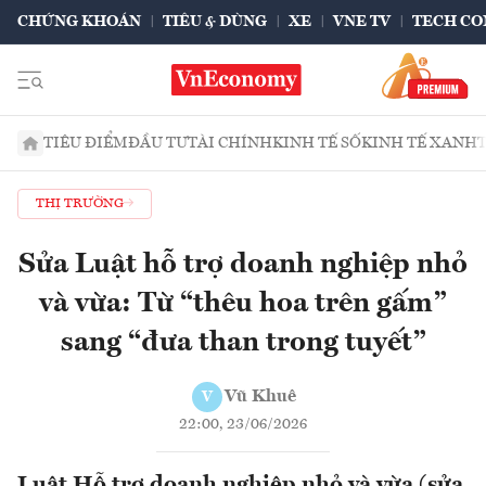
CHỨNG KHOÁN
TIÊU & DÙNG
XE
VNE TV
TECH CO
TIÊU ĐIỂM
ĐẦU TƯ
TÀI CHÍNH
KINH TẾ SỐ
KINH TẾ XANH
THỊ TRƯỜNG
Sửa Luật hỗ trợ doanh nghiệp nhỏ
và vừa: Từ “thêu hoa trên gấm”
sang “đưa than trong tuyết”
Vũ Khuê
V
22:00, 23/06/2026
Luật Hỗ trợ doanh nghiệp nhỏ và vừa (sửa