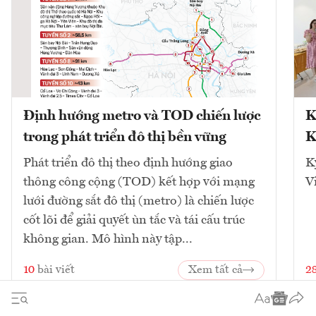
Định hướng metro và TOD chiến lược
K
trong phát triển đô thị bền vững
K
Phát triển đô thị theo định hướng giao
K
thông công cộng (TOD) kết hợp với mạng
V
lưới đường sắt đô thị (metro) là chiến lược
cốt lõi để giải quyết ùn tắc và tái cấu trúc
không gian. Mô hình này tập...
10
bài viết
Xem tất cả
2