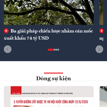
Ba giải pháp chiến lược nhằm cán mốc
xuất khẩu 74 tỷ USD
ngu
Dòng sự kiện